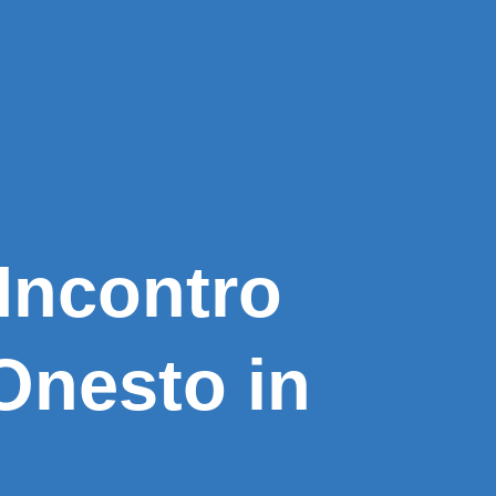
’Incontro
Onesto in