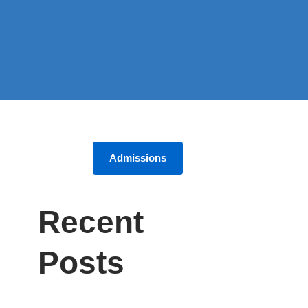
Admissions
Recent
Posts