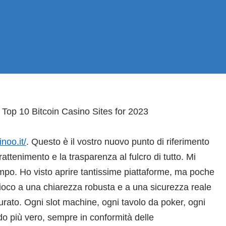
noo.it/
. Questo è il vostro nuovo punto di riferimento
ntrattenimento e la trasparenza al fulcro di tutto. Mi
po. Ho visto aprire tantissime piattaforme, ma poche
gioco a una chiarezza robusta e a una sicurezza reale
è curato. Ogni slot machine, ogni tavolo da poker, ogni
ido più vero, sempre in conformità delle