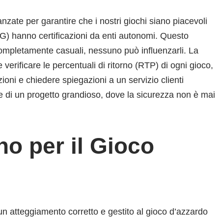
zate per garantire che i nostri giochi siano piacevoli
NG) hanno certificazioni da enti autonomi. Questo
o completamente casuali, nessuno può influenzarli. La
 verificare le percentuali di ritorno (RTP) di ogni gioco,
ioni e chiedere spiegazioni a un servizio clienti
e di un progetto grandioso, dove la sicurezza non è mai
no per il Gioco
n atteggiamento corretto e gestito al gioco d’azzardo