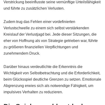
Verstrickung beeinflusste seine vernünftige Urteilsfähigkeit
und führte zu zusätzlichen Verlusten.
Zudem trug das Fehlen einer vordefinierten
Verlustschwelle zu einem sich selbst verstärkenden
Kreislauf der Verlustjagd bei. Jede dieser Sitzungen, die
eher von Hoffnung als von Strategie getrieben war, führte
zu größeren finanziellen Verpflichtungen und
zunehmendem Druck.
Darüber hinaus verdeutlichte die Erkenntnis die
Wichtigkeit von Selbstbetrachtung und die Erforderlichkeit,
beim Glücksspiel deutliche Grenzen zu setzen. Emotionale
Abgrenzung erwies sich als notwendige Fähigkeit, um
impulsives Verhalten zu reduzieren.