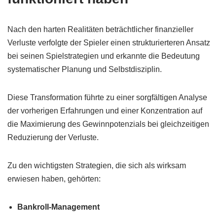
Nach den harten Realitäten beträchtlicher finanzieller
Verluste verfolgte der Spieler einen strukturierteren Ansatz
bei seinen Spielstrategien und erkannte die Bedeutung
systematischer Planung und Selbstdisziplin.
Diese Transformation führte zu einer sorgfältigen Analyse
der vorherigen Erfahrungen und einer Konzentration auf
die Maximierung des Gewinnpotenzials bei gleichzeitigen
Reduzierung der Verluste.
Zu den wichtigsten Strategien, die sich als wirksam
erwiesen haben, gehörten:
Bankroll-Management