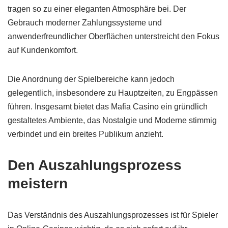
tragen so zu einer eleganten Atmosphäre bei. Der
Gebrauch moderner Zahlungssysteme und
anwenderfreundlicher Oberflächen unterstreicht den Fokus
auf Kundenkomfort.
Die Anordnung der Spielbereiche kann jedoch
gelegentlich, insbesondere zu Hauptzeiten, zu Engpässen
führen. Insgesamt bietet das Mafia Casino ein gründlich
gestaltetes Ambiente, das Nostalgie und Moderne stimmig
verbindet und ein breites Publikum anzieht.
Den Auszahlungsprozess
meistern
Das Verständnis des Auszahlungsprozesses ist für Spieler