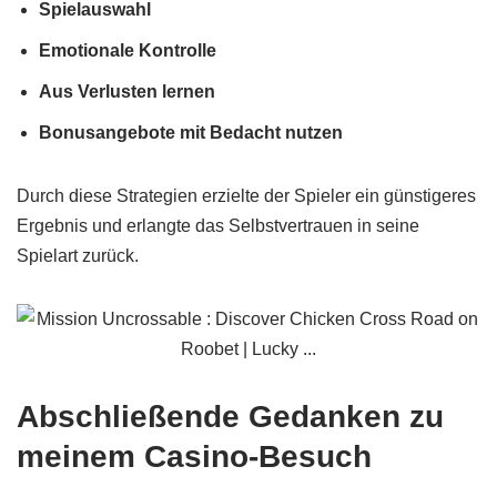
Spielauswahl
Emotionale Kontrolle
Aus Verlusten lernen
Bonusangebote mit Bedacht nutzen
Durch diese Strategien erzielte der Spieler ein günstigeres
Ergebnis und erlangte das Selbstvertrauen in seine
Spielart zurück.
Abschließende Gedanken zu
meinem Casino-Besuch