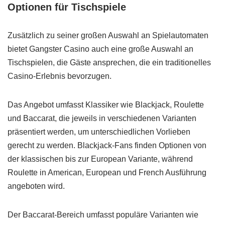
Optionen für Tischspiele
Zusätzlich zu seiner großen Auswahl an Spielautomaten
bietet Gangster Casino auch eine große Auswahl an
Tischspielen, die Gäste ansprechen, die ein traditionelles
Casino-Erlebnis bevorzugen.
Das Angebot umfasst Klassiker wie Blackjack, Roulette
und Baccarat, die jeweils in verschiedenen Varianten
präsentiert werden, um unterschiedlichen Vorlieben
gerecht zu werden. Blackjack-Fans finden Optionen von
der klassischen bis zur European Variante, während
Roulette in American, European und French Ausführung
angeboten wird.
Der Baccarat-Bereich umfasst populäre Varianten wie