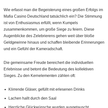
Wie erfasst man die Begeisterung eines großen Erfolgs im
Mafia Casino Deutschland tatsächlich ein? Die Stimmung
ist von Enthusiasmus erfüllt, wenn Kumpels
zusammenkommen, um große Siege zu feiern. Diese
Augenblicke des Zelebrierens gehen weit über bloße
Geldgewinne hinaus und schaffen bleibende Erinnerungen
und ein Gefühl der Kameradschaft.
Die gemeinsame Freude bereichert die individuellen
Erlebnisse und betont die Bedeutung des kollektiven
Sieges. Zu den Kernelementen zählen oft:
Klirrende Gläser, gefüllt mit erlesenen Drinks
Lachen hallt durch den Saal
Herzliche Glückwünsche wurden ausgetauscht