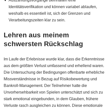
Auszahlungsvorgänge beinhalten eine
Identitätsverifikation und können variabel ablaufen,
weshalb es essentiell ist, sich der Grenzen und
Verarbeitungszeiten klar zu sein.
Lehren aus meinem
schwersten Rückschlag
Im Laufe der Erlebnisse wurde klar, dass die Erkenntnisse
aus dem größten Verlust umfassend und erhellend waren.
Die Untersuchung der Bedingungen offenbarte erhebliche
Missverständnisse in Bezug auf Risikobewertung und
Bankroll-Management. Der Teilnehmer hatte die
Unvorhersehbarkeit von Spielen unterschätzt und sich zu
stark emotional eingebunden, in dem Glauben, frühere
Verluste rasch ausgleichen zu können. Diese emotionale