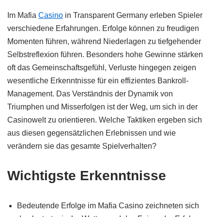
Im Mafia
Casino
in Transparent Germany erleben Spieler
verschiedene Erfahrungen. Erfolge können zu freudigen
Momenten führen, während Niederlagen zu tiefgehender
Selbstreflexion führen. Besonders hohe Gewinne stärken
oft das Gemeinschaftsgefühl, Verluste hingegen zeigen
wesentliche Erkenntnisse für ein effizientes Bankroll-
Management. Das Verständnis der Dynamik von
Triumphen und Misserfolgen ist der Weg, um sich in der
Casinowelt zu orientieren. Welche Taktiken ergeben sich
aus diesen gegensätzlichen Erlebnissen und wie
verändern sie das gesamte Spielverhalten?
Wichtigste Erkenntnisse
Bedeutende Erfolge im Mafia Casino zeichneten sich