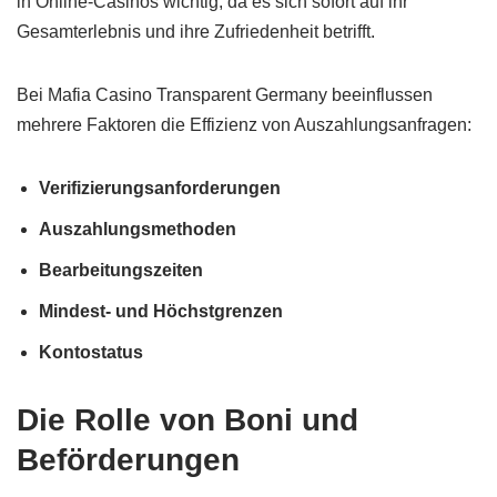
in Online-Casinos wichtig, da es sich sofort auf ihr
Gesamterlebnis und ihre Zufriedenheit betrifft.
Bei Mafia Casino Transparent Germany beeinflussen
mehrere Faktoren die Effizienz von Auszahlungsanfragen:
Verifizierungsanforderungen
Auszahlungsmethoden
Bearbeitungszeiten
Mindest- und Höchstgrenzen
Kontostatus
Die Rolle von Boni und
Beförderungen