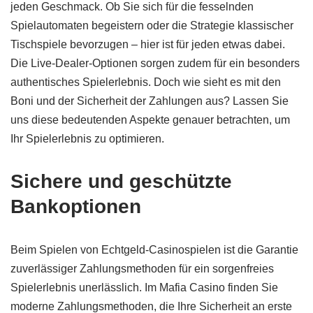
jeden Geschmack. Ob Sie sich für die fesselnden
Spielautomaten begeistern oder die Strategie klassischer
Tischspiele bevorzugen – hier ist für jeden etwas dabei.
Die Live-Dealer-Optionen sorgen zudem für ein besonders
authentisches Spielerlebnis. Doch wie sieht es mit den
Boni und der Sicherheit der Zahlungen aus? Lassen Sie
uns diese bedeutenden Aspekte genauer betrachten, um
Ihr Spielerlebnis zu optimieren.
Sichere und geschützte
Bankoptionen
Beim Spielen von Echtgeld-Casinospielen ist die Garantie
zuverlässiger Zahlungsmethoden für ein sorgenfreies
Spielerlebnis unerlässlich. Im Mafia Casino finden Sie
moderne Zahlungsmethoden, die Ihre Sicherheit an erste