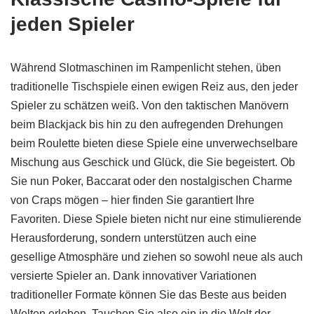
jeden Spieler
Während Slotmaschinen im Rampenlicht stehen, üben
traditionelle Tischspiele einen ewigen Reiz aus, den jeder
Spieler zu schätzen weiß. Von den taktischen Manövern
beim Blackjack bis hin zu den aufregenden Drehungen
beim Roulette bieten diese Spiele eine unverwechselbare
Mischung aus Geschick und Glück, die Sie begeistert. Ob
Sie nun Poker, Baccarat oder den nostalgischen Charme
von Craps mögen – hier finden Sie garantiert Ihre
Favoriten. Diese Spiele bieten nicht nur eine stimulierende
Herausforderung, sondern unterstützen auch eine
gesellige Atmosphäre und ziehen so sowohl neue als auch
versierte Spieler an. Dank innovativer Variationen
traditioneller Formate können Sie das Beste aus beiden
Welten erleben. Tauchen Sie also ein in die Welt der