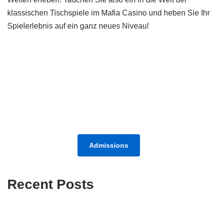
klassischen Tischspiele im Mafia Casino und heben Sie Ihr
Spielerlebnis auf ein ganz neues Niveau!
Admissions
Recent Posts