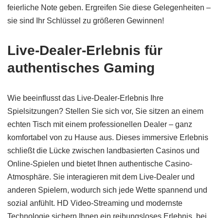
feierliche Note geben. Ergreifen Sie diese Gelegenheiten –
sie sind Ihr Schlüssel zu größeren Gewinnen!
Live-Dealer-Erlebnis für
authentisches Gaming
Wie beeinflusst das Live-Dealer-Erlebnis Ihre
Spielsitzungen? Stellen Sie sich vor, Sie sitzen an einem
echten Tisch mit einem professionellen Dealer – ganz
komfortabel von zu Hause aus. Dieses immersive Erlebnis
schließt die Lücke zwischen landbasierten Casinos und
Online-Spielen und bietet Ihnen authentische Casino-
Atmosphäre. Sie interagieren mit dem Live-Dealer und
anderen Spielern, wodurch sich jede Wette spannend und
sozial anfühlt. HD Video-Streaming und modernste
Technologie sichern Ihnen ein reibungsloses Erlebnis, bei