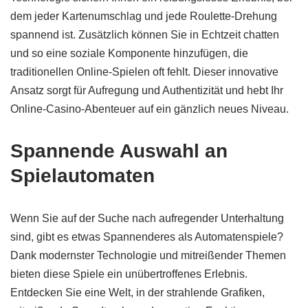
dem jeder Kartenumschlag und jede Roulette-Drehung
spannend ist. Zusätzlich können Sie in Echtzeit chatten
und so eine soziale Komponente hinzufügen, die
traditionellen Online-Spielen oft fehlt. Dieser innovative
Ansatz sorgt für Aufregung und Authentizität und hebt Ihr
Online-Casino-Abenteuer auf ein gänzlich neues Niveau.
Spannende Auswahl an
Spielautomaten
Wenn Sie auf der Suche nach aufregender Unterhaltung
sind, gibt es etwas Spannenderes als Automatenspiele?
Dank modernster Technologie und mitreißender Themen
bieten diese Spiele ein unübertroffenes Erlebnis.
Entdecken Sie eine Welt, in der strahlende Grafiken,