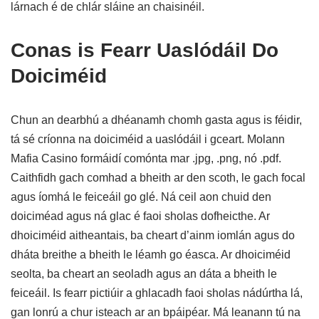
lárnach é de chlár sláine an chaisinéil.
Conas is Fearr Uaslódáil Do
Doiciméid
Chun an dearbhú a dhéanamh chomh gasta agus is féidir,
tá sé críonna na doiciméid a uaslódáil i gceart. Molann
Mafia Casino formáidí comónta mar .jpg, .png, nó .pdf.
Caithfidh gach comhad a bheith ar den scoth, le gach focal
agus íomhá le feiceáil go glé. Ná ceil aon chuid den
doiciméad agus ná glac é faoi sholas dofheicthe. Ar
dhoiciméid aitheantais, ba cheart d’ainm iomlán agus do
dháta breithe a bheith le léamh go éasca. Ar dhoiciméid
seolta, ba cheart an seoladh agus an dáta a bheith le
feiceáil. Is fearr pictiúir a ghlacadh faoi sholas nádúrtha lá,
gan lonrú a chur isteach ar an bpáipéar. Má leanann tú na