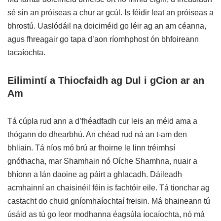
sé sin an próiseas a chur ar gcúl. Is féidir leat an próiseas a
bhrostú. Uaslódáil na doiciméid go léir ag an am céanna,
agus fhreagair go tapa d’aon ríomhphost ón bhfoireann
tacaíochta.
Eilimintí a Thiocfaidh ag Dul i gCion ar an
Am
Tá cúpla rud ann a d’fhéadfadh cur leis an méid ama a
thógann do dhearbhú. An chéad rud ná an t-am den
bhliain. Tá níos mó brú ar fhoirne le linn tréimhsí
gnóthacha, mar Shamhain nó Oíche Shamhna, nuair a
bhíonn a lán daoine ag páirt a ghlacadh. Dáileadh
acmhainní an chaisinéil féin is fachtóir eile. Tá tionchar ag
castacht do chuid gníomhaíochtaí freisin. Má bhaineann tú
úsáid as tú go leor modhanna éagsúla íocaíochta, nó má