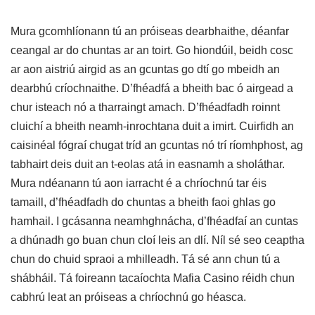
Mura gcomhlíonann tú an próiseas dearbhaithe, déanfar
ceangal ar do chuntas ar an toirt. Go hiondúil, beidh cosc
ar aon aistriú airgid as an gcuntas go dtí go mbeidh an
dearbhú críochnaithe. D’fhéadfá a bheith bac ó airgead a
chur isteach nó a tharraingt amach. D’fhéadfadh roinnt
cluichí a bheith neamh-inrochtana duit a imirt. Cuirfidh an
caisinéal fógraí chugat tríd an gcuntas nó trí ríomhphost, ag
tabhairt deis duit an t-eolas atá in easnamh a sholáthar.
Mura ndéanann tú aon iarracht é a chríochnú tar éis
tamaill, d’fhéadfadh do chuntas a bheith faoi ghlas go
hamhail. I gcásanna neamhghnácha, d’fhéadfaí an cuntas
a dhúnadh go buan chun cloí leis an dlí. Níl sé seo ceaptha
chun do chuid spraoi a mhilleadh. Tá sé ann chun tú a
shábháil. Tá foireann tacaíochta Mafia Casino réidh chun
cabhrú leat an próiseas a chríochnú go héasca.