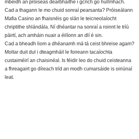
mbeidh an próiseas dearbhaithe i gcrích go hullmhach.
Cad a thagann le mo chuid sonraí pearsanta? Próiseálann
Mafia Casino an fhaisnéis go slán le teicneolaíocht
chriptithe shlándála. Ní dhéantar na sonraí a roinnt le tríú
páirtí, ach amháin nuair a éilíonn an dlí é sin.
Cad a bheadh liom a dhéanamh má tá ceist bhreise agam?
Moltar duit dul i dteagmháil le foireann tacaíochta
custaiméirí an chaisinéal. Is féidir leo do chuid ceisteanna
a fhreagairt go díreach tríd an modh cumarsáide is oiriúnaí
leat.