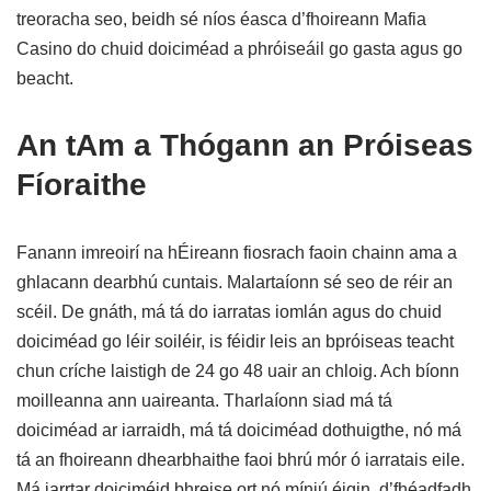
treoracha seo, beidh sé níos éasca d’fhoireann Mafia
Casino do chuid doiciméad a phróiseáil go gasta agus go
beacht.
An tAm a Thógann an Próiseas
Fíoraithe
Fanann imreoirí na hÉireann fiosrach faoin chainn ama a
ghlacann dearbhú cuntais. Malartaíonn sé seo de réir an
scéil. De gnáth, má tá do iarratas iomlán agus do chuid
doiciméad go léir soiléir, is féidir leis an bpróiseas teacht
chun críche laistigh de 24 go 48 uair an chloig. Ach bíonn
moilleanna ann uaireanta. Tharlaíonn siad má tá
doiciméad ar iarraidh, má tá doiciméad dothuigthe, nó má
tá an fhoireann dhearbhaithe faoi bhrú mór ó iarratais eile.
Má iarrtar doiciméid bhreise ort nó míniú éigin, d’fhéadfadh