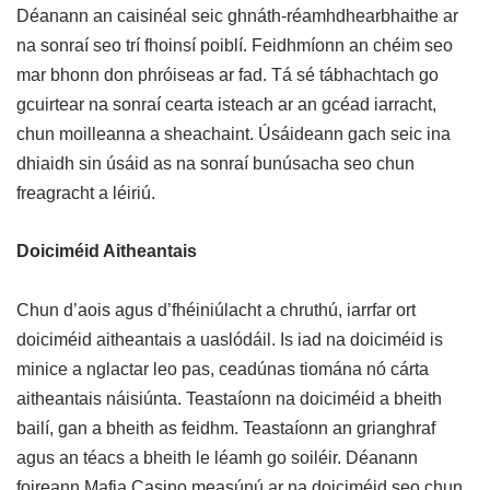
Déanann an caisinéal seic ghnáth-réamhdhearbhaithe ar
na sonraí seo trí fhoinsí poiblí. Feidhmíonn an chéim seo
mar bhonn don phróiseas ar fad. Tá sé tábhachtach go
gcuirtear na sonraí cearta isteach ar an gcéad iarracht,
chun moilleanna a sheachaint. Úsáideann gach seic ina
dhiaidh sin úsáid as na sonraí bunúsacha seo chun
freagracht a léiriú.
Doiciméid Aitheantais
Chun d’aois agus d’fhéiniúlacht a chruthú, iarrfar ort
doiciméid aitheantais a uaslódáil. Is iad na doiciméid is
minice a nglactar leo pas, ceadúnas tiomána nó cárta
aitheantais náisiúnta. Teastaíonn na doiciméid a bheith
bailí, gan a bheith as feidhm. Teastaíonn an grianghraf
agus an téacs a bheith le léamh go soiléir. Déanann
foireann Mafia Casino measúnú ar na doiciméid seo chun