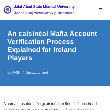
Jalal-Abad State Medical University
Жалал-Абад мамлекеттик университети
Skip
to
content
An caisinéal Mafia Account
Verification Process
Explained for Ireland
Players
by
JASU
Uncategorized
Nuair a thosaíonn tú i gcaisinéal ar líne, is é an chéad