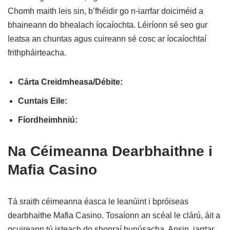
Chomh maith leis sin, b’fhéidir go n-iarrfar doiciméid a
bhaineann do bhealach íocaíochta. Léiríonn sé seo gur
leatsa an chuntas agus cuireann sé cosc ar íocaíochtaí
frithpháirteacha.
Cárta Creidmheasa/Débite:
Cuntais Eile:
Fíordheimhniú:
Na Céimeanna Dearbhaithne i
Mafia Casino
Tá sraith céimeanna éasca le leanúint i bpróiseas
dearbhaithe Mafia Casino. Tosaíonn an scéal le clárú, áit a
gcuireann tú isteach do shonraí bunúsacha. Ansin, iarrtar