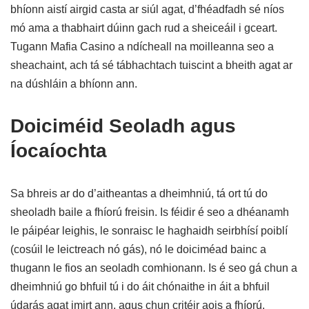
bhíonn aistí airgid casta ar siúl agat, d’fhéadfadh sé níos
mó ama a thabhairt dúinn gach rud a sheiceáil i gceart.
Tugann Mafia Casino a ndícheall na moilleanna seo a
sheachaint, ach tá sé tábhachtach tuiscint a bheith agat ar
na dúshláin a bhíonn ann.
Doiciméid Seoladh agus
Íocaíochta
Sa bhreis ar do d’aitheantas a dheimhniú, tá ort tú do
sheoladh baile a fhíorú freisin. Is féidir é seo a dhéanamh
le páipéar leighis, le sonraisc le haghaidh seirbhísí poiblí
(cosúil le leictreach nó gás), nó le doiciméad bainc a
thugann le fios an seoladh comhionann. Is é seo gá chun a
dheimhniú go bhfuil tú i do áit chónaithe in áit a bhfuil
údarás agat imirt ann, agus chun critéir aois a fhíorú.