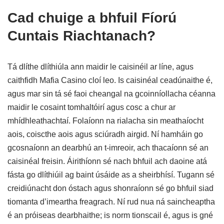
Cad chuige a bhfuil Fíorú
Cuntais Riachtanach?
Tá dlíthe dlíthiúla ann maidir le caisinéil ar líne, agus
caithfidh Mafia Casino cloí leo. Is caisinéal ceadúnaithe é,
agus mar sin tá sé faoi cheangal na gcoinníollacha céanna
maidir le cosaint tomhaltóirí agus cosc a chur ar
mhídhleathachtaí. Folaíonn na rialacha sin meathaíocht
aois, coiscthe aois agus sciúradh airgid. Ní hamháin go
gcosnaíonn an dearbhú an t-imreoir, ach thacaíonn sé an
caisinéal freisin. Áirithíonn sé nach bhfuil ach daoine atá
fásta go dlíthiúil ag baint úsáide as a sheirbhísí. Tugann sé
creidiúnacht don óstach agus shonraíonn sé go bhfuil siad
tiomanta d’imeartha freagrach. Ní rud nua ná saincheaptha
é an próiseas dearbhaithe; is norm tionscail é, agus is gné