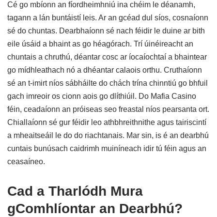
Cé go mbíonn an fíordheimhniú ina chéim le déanamh,
tagann a lán buntáistí leis. Ar an gcéad dul síos, cosnaíonn
sé do chuntas. Dearbhaíonn sé nach féidir le duine ar bith
eile úsáid a bhaint as go héagórach. Trí úinéireacht an
chuntais a chruthú, déantar cosc ar íocaíochtaí a bhaintear
go mídhleathach nó a dhéantar calaois orthu. Cruthaíonn
sé an t-imirt níos sábháilte do chách trína chinntiú go bhfuil
gach imreoir os cionn aois go dlíthiúil. Do Mafia Casino
féin, ceadaíonn an próiseas seo freastal níos pearsanta ort.
Chiallaíonn sé gur féidir leo athbhreithnithe agus tairiscintí
a mheaitseáil le do do riachtanais. Mar sin, is é an dearbhú
cuntais bunúsach caidrimh muiníneach idir tú féin agus an
ceasaíneo.
Cad a Tharlódh Mura
gComhlíontar an Dearbhú?