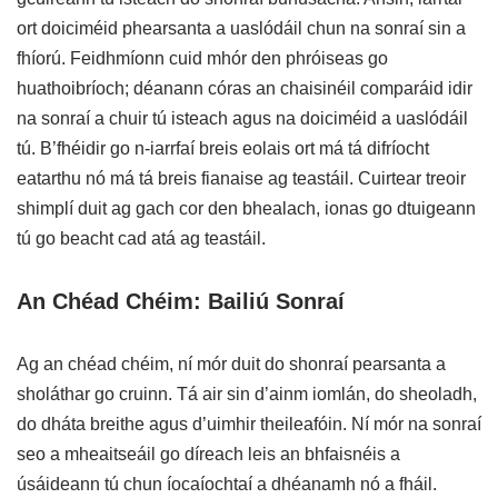
ort doiciméid phearsanta a uaslódáil chun na sonraí sin a
fhíorú. Feidhmíonn cuid mhór den phróiseas go
huathoibríoch; déanann córas an chaisinéil comparáid idir
na sonraí a chuir tú isteach agus na doiciméid a uaslódáil
tú. B’fhéidir go n-iarrfaí breis eolais ort má tá difríocht
eatarthu nó má tá breis fianaise ag teastáil. Cuirtear treoir
shimplí duit ag gach cor den bhealach, ionas go dtuigeann
tú go beacht cad atá ag teastáil.
An Chéad Chéim: Bailiú Sonraí
Ag an chéad chéim, ní mór duit do shonraí pearsanta a
sholáthar go cruinn. Tá air sin d’ainm iomlán, do sheoladh,
do dháta breithe agus d’uimhir theileafóin. Ní mór na sonraí
seo a mheaitseáil go díreach leis an bhfaisnéis a
úsáideann tú chun íocaíochtaí a dhéanamh nó a fháil.