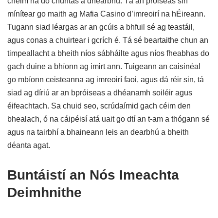
chéim ná do chuntas a dhearbhú. Tá an próiseas sin
mínítear go maith ag Mafia Casino d’imreoirí na hÉireann.
Tugann siad léargas ar an gcúis a bhfuil sé ag teastáil,
agus conas a chuirtear i gcrích é. Tá sé beartaithe chun an
timpeallacht a bheith níos sábháilte agus níos fheabhas do
gach duine a bhíonn ag imirt ann. Tuigeann an caisinéal
go mbíonn ceisteanna ag imreoirí faoi, agus dá réir sin, tá
siad ag díriú ar an bpróiseas a dhéanamh soiléir agus
éifeachtach. Sa chuid seo, scrúdaímid gach céim den
bhealach, ó na cáipéisí atá uait go dtí an t-am a thógann sé
agus na tairbhí a bhaineann leis an dearbhú a bheith
déanta agat.
Buntáistí an Nós Imeachta
Deimhnithe