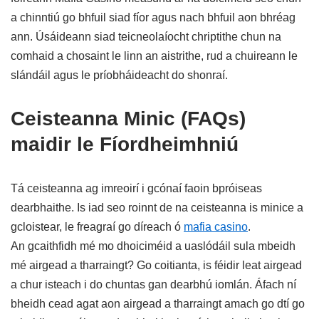
a chinntiú go bhfuil siad fíor agus nach bhfuil aon bhréag
ann. Úsáideann siad teicneolaíocht chriptithe chun na
comhaid a chosaint le linn an aistrithe, rud a chuireann le
slándáil agus le príobháideacht do shonraí.
Ceisteanna Minic (FAQs)
maidir le Fíordheimhniú
Tá ceisteanna ag imreoirí i gcónaí faoin bpróiseas
dearbhaithe. Is iad seo roinnt de na ceisteanna is minice a
gcloistear, le freagraí go díreach ó
mafia casino
.
An gcaithfidh mé mo dhoiciméid a uaslódáil sula mbeidh
mé airgead a tharraingt? Go coitianta, is féidir leat airgead
a chur isteach i do chuntas gan dearbhú iomlán. Áfach ní
bheidh cead agat aon airgead a tharraingt amach go dtí go