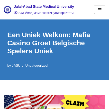
Jalal-Abad State Medical University
Жалал-Абад мамлекеттик университети
Skip
to
content
Een Uniek Welkom: Mafia
Casino Groet Belgische
Spelers Uniek
by
JASU
Uncategorized