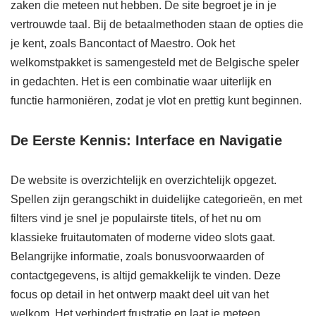
zaken die meteen nut hebben. De site begroet je in je
vertrouwde taal. Bij de betaalmethoden staan de opties die
je kent, zoals Bancontact of Maestro. Ook het
welkomstpakket is samengesteld met de Belgische speler
in gedachten. Het is een combinatie waar uiterlijk en
functie harmoniëren, zodat je vlot en prettig kunt beginnen.
De Eerste Kennis: Interface en Navigatie
De website is overzichtelijk en overzichtelijk opgezet.
Spellen zijn gerangschikt in duidelijke categorieën, en met
filters vind je snel je populairste titels, of het nu om
klassieke fruitautomaten of moderne video slots gaat.
Belangrijke informatie, zoals bonusvoorwaarden of
contactgegevens, is altijd gemakkelijk te vinden. Deze
focus op detail in het ontwerp maakt deel uit van het
welkom. Het verhindert frustratie en laat je meteen