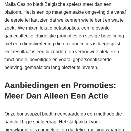
Mafia Casino biedt Belgische spelers meer dan een
platform. Het is een op maat gemaakte omgeving die vanaf
de eerste tel laat zien dat we kennen wie je bent en wat je
zoekt. We mixen lokale betaalopties, een relevante
gamecollectie, duidelijke promoties en stevige beveiliging
met een dienstverlening die op connecties is toegespitst.
Het resultaat is een bijzondere en vertrouwde plek. Een
functionele, beveiligde en vooral gepersonaliseerde
beleving, gemaakt om lang plezier te leveren.
Aanbiedingen en Promoties:
Meer Dan Alleen Een Actie
Onze bonusopzet biedt meerwaarde op een methode die
aansluit bij je spelgedrag. Het startpakket voor
nieuwkomers is competitief en duidelijk, met voorwaarden