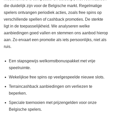
die duidelijk zijn voor de Belgische markt. Regelmatige
spelers ontvangen periodiek acties, zoals free spins op
verschillende spellen of cashback promoties. De sterkte
ligt in de toepasselijkheid. We analyseren welke
aanbiedingen goed vallen en stemmen ons aanbod hierop
aan. Zo ervaart een promotie als iets persoonlijks, niet als
ruis.
Een stapsgewijs welkomstbonuspakket met vrije
speelruimte.
Wekelijkse free spins op veelgespeelde nieuwe slots.
Terraincashback aanbiedingen om verliezen te
beperken.
Speciale toernooien met prijzengelden voor onze
Belgische spelers.