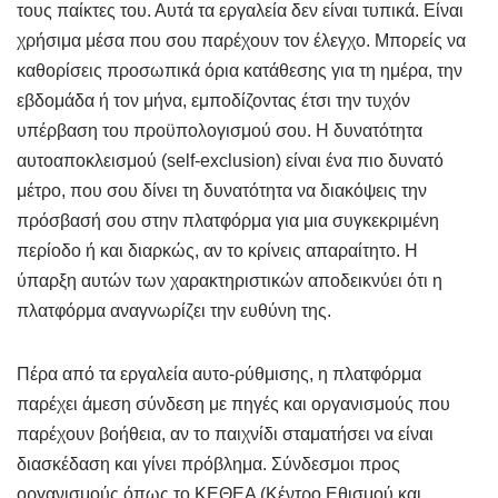
τους παίκτες του. Αυτά τα εργαλεία δεν είναι τυπικά. Είναι
χρήσιμα μέσα που σου παρέχουν τον έλεγχο. Μπορείς να
καθορίσεις προσωπικά όρια κατάθεσης για τη ημέρα, την
εβδομάδα ή τον μήνα, εμποδίζοντας έτσι την τυχόν
υπέρβαση του προϋπολογισμού σου. Η δυνατότητα
αυτοαποκλεισμού (self-exclusion) είναι ένα πιο δυνατό
μέτρο, που σου δίνει τη δυνατότητα να διακόψεις την
πρόσβασή σου στην πλατφόρμα για μια συγκεκριμένη
περίοδο ή και διαρκώς, αν το κρίνεις απαραίτητο. Η
ύπαρξη αυτών των χαρακτηριστικών αποδεικνύει ότι η
πλατφόρμα αναγνωρίζει την ευθύνη της.
Πέρα από τα εργαλεία αυτο-ρύθμισης, η πλατφόρμα
παρέχει άμεση σύνδεση με πηγές και οργανισμούς που
παρέχουν βοήθεια, αν το παιχνίδι σταματήσει να είναι
διασκέδαση και γίνει πρόβλημα. Σύνδεσμοι προς
οργανισμούς όπως το ΚΕΘΕΑ (Κέντρο Εθισμού και