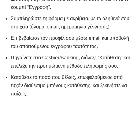
κουμπί “Εγγραφή”.
Συμπληρώστε τη φόρμα με ακρίβεια, με τα αληθινά σου
στοιχεία (όνομα, email, ημερομηνία γέννησης).
Επιβεβαίωσε τον προφίλ σου μέσω email και υποβολή
του απαιτούμενου εγγράφου ταυτότητας.
Πηγαίνετε στο Cashier/Banking, διάλεξε “Κατάθεση” και
επέλεξε την προτιμώμενη μέθοδο πληρωμής σου.
Κατάθεσε το ποσό που θέλεις, επωφελούμενος από
τυχόν διαθέσιμο μπόνους κατάθεσης, και ξεκινήστε να
παίζεις.