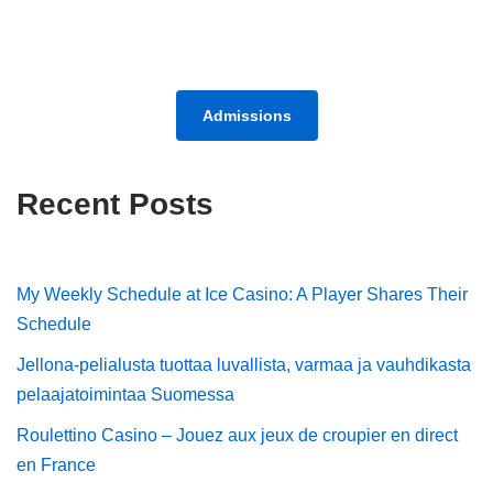
Admissions
Recent Posts
My Weekly Schedule at Ice Casino: A Player Shares Their
Schedule
Jellona-pelialusta tuottaa luvallista, varmaa ja vauhdikasta
pelaajatoimintaa Suomessa
Roulettino Casino – Jouez aux jeux de croupier en direct
en France