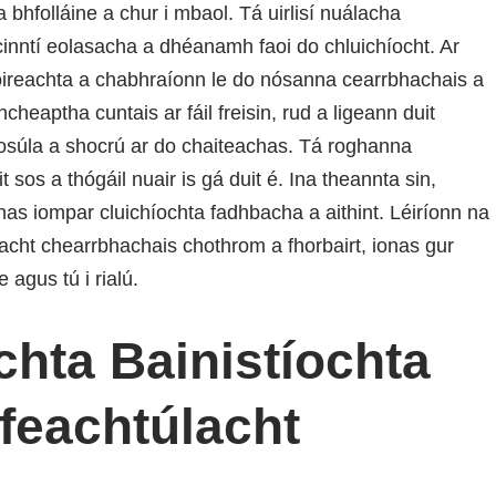
a bhfolláine a chur i mbaol. Tá uirlisí nuálacha
inntí eolasacha a dhéanamh faoi do chluichíocht. Ar
tóireachta a chabhraíonn le do nósanna cearrbhachais a
heaptha cuntais ar fáil freisin, rud a ligeann duit
íosúla a shocrú ar do chaiteachas. Tá roghanna
t sos a thógáil nuair is gá duit é. Ina theannta sin,
onas iompar cluichíochta fadhbacha a aithint. Léiríonn na
acht chearrbhachais chothrom a fhorbairt, ionas gur
e agus tú i rialú.
ochta Bainistíochta
feachtúlacht