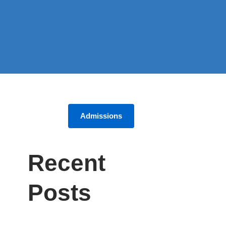
Admissions
Recent
Posts