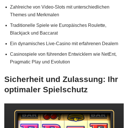
Zahlreiche von Video-Slots mit unterschiedlichen
Themes und Merkmalen
Traditionelle Spiele wie Europäisches Roulette,
Blackjack und Baccarat
Ein dynamisches Live-Casino mit erfahrenen Dealern
Casinospiele von führenden Entwicklern wie NetEnt,
Pragmatic Play und Evolution
Sicherheit und Zulassung: Ihr
optimaler Spielschutz