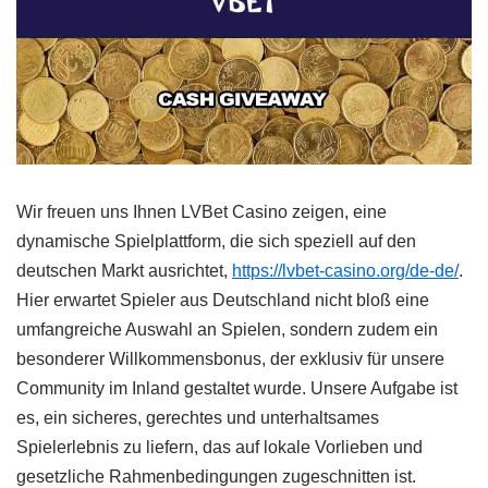
Wir freuen uns Ihnen LVBet Casino zeigen, eine
dynamische Spielplattform, die sich speziell auf den
deutschen Markt ausrichtet,
https://lvbet-casino.org/de-de/
.
Hier erwartet Spieler aus Deutschland nicht bloß eine
umfangreiche Auswahl an Spielen, sondern zudem ein
besonderer Willkommensbonus, der exklusiv für unsere
Community im Inland gestaltet wurde. Unsere Aufgabe ist
es, ein sicheres, gerechtes und unterhaltsames
Spielerlebnis zu liefern, das auf lokale Vorlieben und
gesetzliche Rahmenbedingungen zugeschnitten ist.