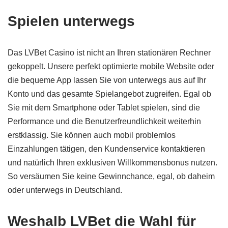
Spielen unterwegs
Das LVBet Casino ist nicht an Ihren stationären Rechner
gekoppelt. Unsere perfekt optimierte mobile Website oder
die bequeme App lassen Sie von unterwegs aus auf Ihr
Konto und das gesamte Spielangebot zugreifen. Egal ob
Sie mit dem Smartphone oder Tablet spielen, sind die
Performance und die Benutzerfreundlichkeit weiterhin
erstklassig. Sie können auch mobil problemlos
Einzahlungen tätigen, den Kundenservice kontaktieren
und natürlich Ihren exklusiven Willkommensbonus nutzen.
So versäumen Sie keine Gewinnchance, egal, ob daheim
oder unterwegs in Deutschland.
Weshalb LVBet die Wahl für