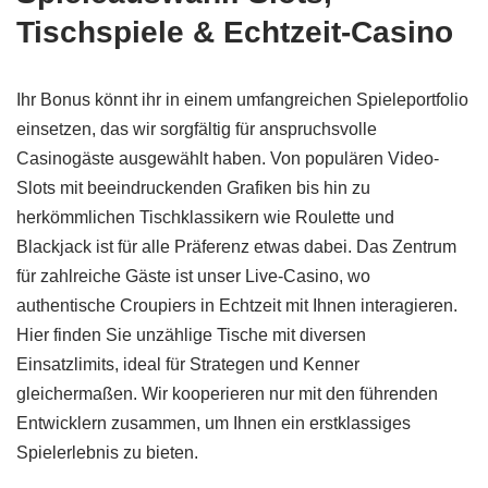
Tischspiele & Echtzeit-Casino
Ihr Bonus könnt ihr in einem umfangreichen Spieleportfolio
einsetzen, das wir sorgfältig für anspruchsvolle
Casinogäste ausgewählt haben. Von populären Video-
Slots mit beeindruckenden Grafiken bis hin zu
herkömmlichen Tischklassikern wie Roulette und
Blackjack ist für alle Präferenz etwas dabei. Das Zentrum
für zahlreiche Gäste ist unser Live-Casino, wo
authentische Croupiers in Echtzeit mit Ihnen interagieren.
Hier finden Sie unzählige Tische mit diversen
Einsatzlimits, ideal für Strategen und Kenner
gleichermaßen. Wir kooperieren nur mit den führenden
Entwicklern zusammen, um Ihnen ein erstklassiges
Spielerlebnis zu bieten.