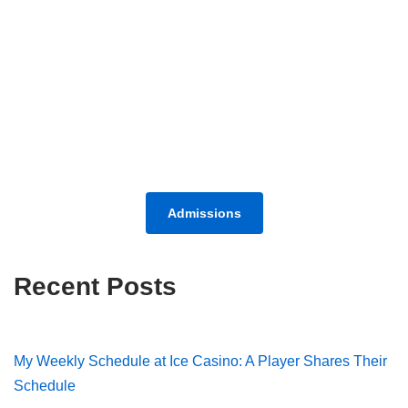
Admissions
Recent Posts
My Weekly Schedule at Ice Casino: A Player Shares Their
Schedule