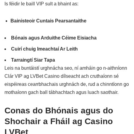
Is féidir le baill VIP sult a bhaint as:
Bainisteoir Cuntais Pearsantaithe
Bónais agus Arduithe Céime Eisiacha
Cuirí chuig Imeachtaí Ar Leith
Tarraingtí Siar Tapa
Leis na buntáistí urghnácha seo, ní amháin go n-aithníonn
Clár VIP ag LVBet Casino dílseacht ach cruthaíonn sé
eispéireas cearrbhachais urghnách de, rud a chinntíonn go
mothaíonn gach ball tábhachtach agus luach saothair.
Conas do Bhónais agus do
Shochair a Fháil ag Casino
LVBet