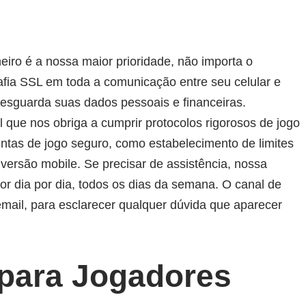
iro é a nossa maior prioridade, não importa o
fia SSL em toda a comunicação entre seu celular e
 resguarda suas dados pessoais e financeiras.
 que nos obriga a cumprir protocolos rigorosos de jogo
entas de jogo seguro, como estabelecimento de limites
versão mobile. Se precisar de assistência, nossa
or dia por dia, todos os dias da semana. O canal de
email, para esclarecer qualquer dúvida que aparecer
 para Jogadores