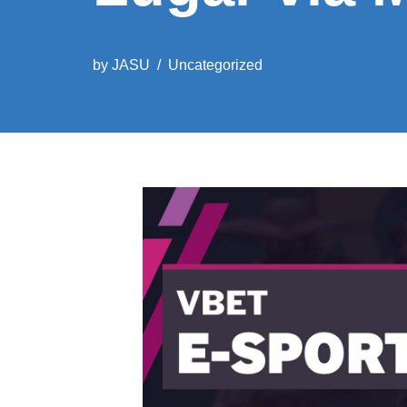
by
JASU
Uncategorized