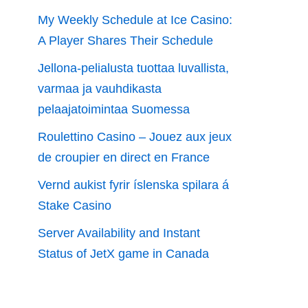
My Weekly Schedule at Ice Casino:
A Player Shares Their Schedule
Jellona-pelialusta tuottaa luvallista,
varmaa ja vauhdikasta
pelaajatoimintaa Suomessa
Roulettino Casino – Jouez aux jeux
de croupier en direct en France
Vernd aukist fyrir íslenska spilara á
Stake Casino
Server Availability and Instant
Status of JetX game in Canada