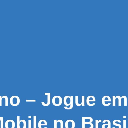
no – Jogue em
obile no Brasi