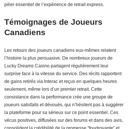
pilier essentiel de l’expérience de retrait express.
Témoignages de Joueurs
Canadiens
Les retours des joueurs canadiens eux-mêmes relatent
l’histoire la plus persuasive. De nombreux joueurs de
Lucky Dreams Casino partagent régulièrement leur
surprise face à la vitesse du service. Des récits rapportent
de gains retirés via Interac et reçus en quelques heures
seulement, même lors d’un premier retrait. Cette
consistance dans la performance crée une groupe de
joueurs satisfaits et dévoués, qui n’hésitent pas à suggérer
la plateforme pour sa sérieux sur ce point essentiel. Ces
vécus positives, diffusées sur des forums et dans des avis,
consolident la crédibilité de la promesse “foudroyante” et