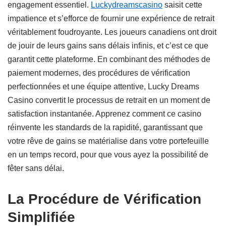
engagement essentiel.
Luckydreamscasino
saisit cette
impatience et s’efforce de fournir une expérience de retrait
véritablement foudroyante. Les joueurs canadiens ont droit
de jouir de leurs gains sans délais infinis, et c’est ce que
garantit cette plateforme. En combinant des méthodes de
paiement modernes, des procédures de vérification
perfectionnées et une équipe attentive, Lucky Dreams
Casino convertit le processus de retrait en un moment de
satisfaction instantanée. Apprenez comment ce casino
réinvente les standards de la rapidité, garantissant que
votre rêve de gains se matérialise dans votre portefeuille
en un temps record, pour que vous ayez la possibilité de
fêter sans délai.
La Procédure de Vérification
Simplifiée