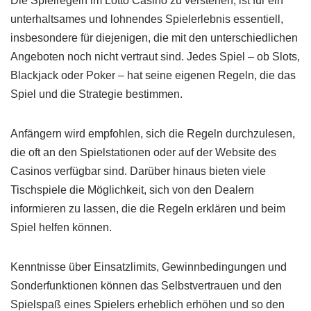
Die Spielregeln im Lotto Casino zu verstehen, ist für ein
unterhaltsames und lohnendes Spielerlebnis essentiell,
insbesondere für diejenigen, die mit den unterschiedlichen
Angeboten noch nicht vertraut sind. Jedes Spiel – ob Slots,
Blackjack oder Poker – hat seine eigenen Regeln, die das
Spiel und die Strategie bestimmen.
Anfängern wird empfohlen, sich die Regeln durchzulesen,
die oft an den Spielstationen oder auf der Website des
Casinos verfügbar sind. Darüber hinaus bieten viele
Tischspiele die Möglichkeit, sich von den Dealern
informieren zu lassen, die die Regeln erklären und beim
Spiel helfen können.
Kenntnisse über Einsatzlimits, Gewinnbedingungen und
Sonderfunktionen können das Selbstvertrauen und den
Spielspaß eines Spielers erheblich erhöhen und so den