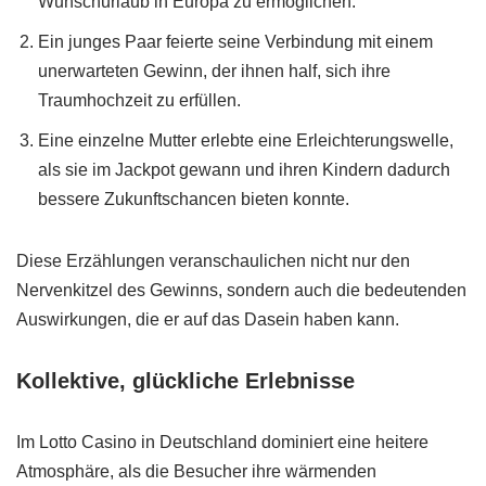
Wunschurlaub in Europa zu ermöglichen.
Ein junges Paar feierte seine Verbindung mit einem
unerwarteten Gewinn, der ihnen half, sich ihre
Traumhochzeit zu erfüllen.
Eine einzelne Mutter erlebte eine Erleichterungswelle,
als sie im Jackpot gewann und ihren Kindern dadurch
bessere Zukunftschancen bieten konnte.
Diese Erzählungen veranschaulichen nicht nur den
Nervenkitzel des Gewinns, sondern auch die bedeutenden
Auswirkungen, die er auf das Dasein haben kann.
Kollektive, glückliche Erlebnisse
Im Lotto Casino in Deutschland dominiert eine heitere
Atmosphäre, als die Besucher ihre wärmenden