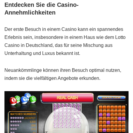
Entdecken Sie die Casino-
Annehmlichkeiten
Der erste Besuch in einem Casino kann ein spannendes
Erlebnis sein, insbesondere in einem Haus wie dem Lotto
Casino in Deutschland, das für seine Mischung aus
Unterhaltung und Luxus bekannt ist.
Neuankömmlinge können ihren Besuch optimal nutzen,
indem sie die vielfältigen Angebote erkunden.