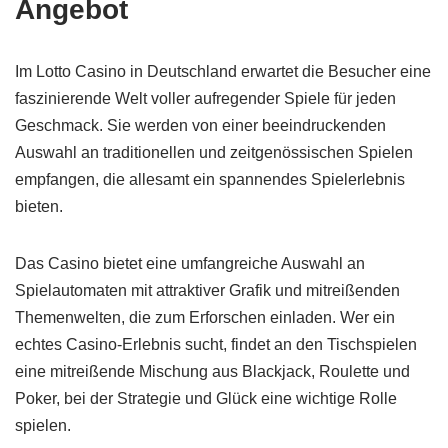
Angebot
Im Lotto Casino in Deutschland erwartet die Besucher eine
faszinierende Welt voller aufregender Spiele für jeden
Geschmack. Sie werden von einer beeindruckenden
Auswahl an traditionellen und zeitgenössischen Spielen
empfangen, die allesamt ein spannendes Spielerlebnis
bieten.
Das Casino bietet eine umfangreiche Auswahl an
Spielautomaten mit attraktiver Grafik und mitreißenden
Themenwelten, die zum Erforschen einladen. Wer ein
echtes Casino-Erlebnis sucht, findet an den Tischspielen
eine mitreißende Mischung aus Blackjack, Roulette und
Poker, bei der Strategie und Glück eine wichtige Rolle
spielen.