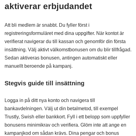
aktiverar erbjudandet
Att bli medlem är snabbt. Du fyller först i
registreringsformuläret med dina uppgifter. När kontot är
verifierat navigerar du till kassan och genomför din första
insättning. Välj aktivt välkomstbonusen om du blir tillfrågad.
Sedan aktiveras bonusen, antingen automatiskt eller
manuellt beroende på kampanj.
Stegvis guide till insättning
Logga in på ditt nya konto och navigera till
bankavdelningen. Välj ut din betalmetod, till exempel
Trustly, Swish eller bankkort. Fyll i ett belopp som uppfyller
bonusens minimikrav och verifiera. Glöm inte att ange en
kampanjkod om sådan krävs. Dina pengar och bonus