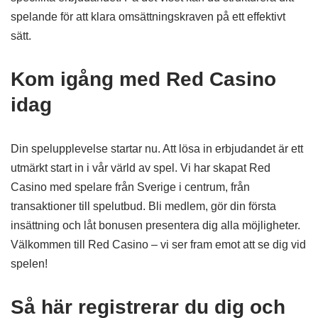
spelande för att klara omsättningskraven på ett effektivt
sätt.
Kom igång med Red Casino
idag
Din spelupplevelse startar nu. Att lösa in erbjudandet är ett
utmärkt start in i vår värld av spel. Vi har skapat Red
Casino med spelare från Sverige i centrum, från
transaktioner till spelutbud. Bli medlem, gör din första
insättning och låt bonusen presentera dig alla möjligheter.
Välkommen till Red Casino – vi ser fram emot att se dig vid
spelen!
Så här registrerar du dig och