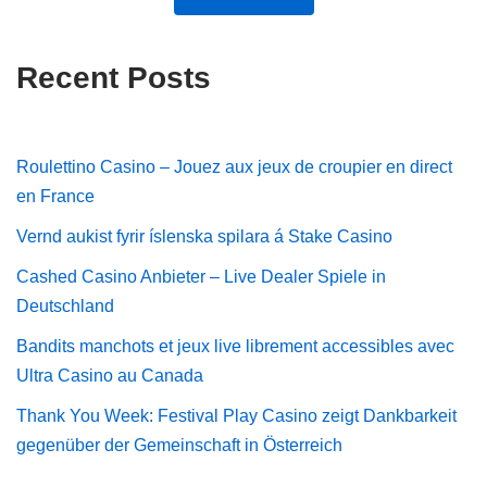
Recent Posts
Roulettino Casino – Jouez aux jeux de croupier en direct
en France
Vernd aukist fyrir íslenska spilara á Stake Casino
Cashed Casino Anbieter – Live Dealer Spiele in
Deutschland
Bandits manchots et jeux live librement accessibles avec
Ultra Casino au Canada
Thank You Week: Festival Play Casino zeigt Dankbarkeit
gegenüber der Gemeinschaft in Österreich