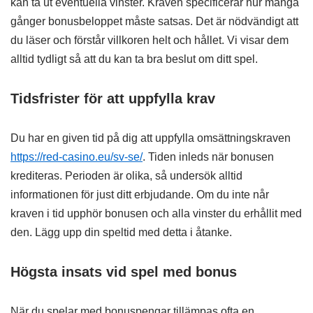
kan ta ut eventuella vinster. Kraven specificerar hur många
gånger bonusbeloppet måste satsas. Det är nödvändigt att
du läser och förstår villkoren helt och hållet. Vi visar dem
alltid tydligt så att du kan ta bra beslut om ditt spel.
Tidsfrister för att uppfylla krav
Du har en given tid på dig att uppfylla omsättningskraven
https://red-casino.eu/sv-se/
. Tiden inleds när bonusen
krediteras. Perioden är olika, så undersök alltid
informationen för just ditt erbjudande. Om du inte når
kraven i tid upphör bonusen och alla vinster du erhållit med
den. Lägg upp din speltid med detta i åtanke.
Högsta insats vid spel med bonus
När du spelar med bonuspengar tillämpas ofta en