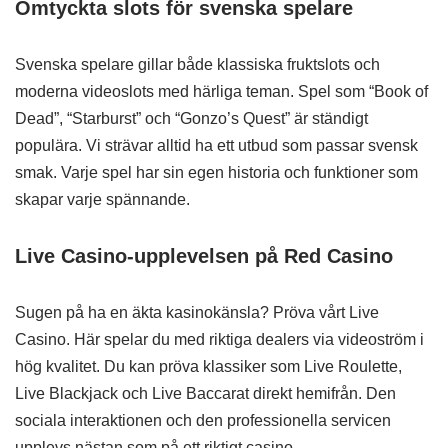
Omtyckta slots för svenska spelare
Svenska spelare gillar både klassiska fruktslots och
moderna videoslots med härliga teman. Spel som “Book of
Dead”, “Starburst” och “Gonzo’s Quest” är ständigt
populära. Vi strävar alltid ha ett utbud som passar svensk
smak. Varje spel har sin egen historia och funktioner som
skapar varje spännande.
Live Casino-upplevelsen på Red Casino
Sugen på ha en äkta kasinokänsla? Pröva vårt Live
Casino. Här spelar du med riktiga dealers via videoström i
hög kvalitet. Du kan pröva klassiker som Live Roulette,
Live Blackjack och Live Baccarat direkt hemifrån. Den
sociala interaktionen och den professionella servicen
upplevs nästan som på ett riktigt casino.