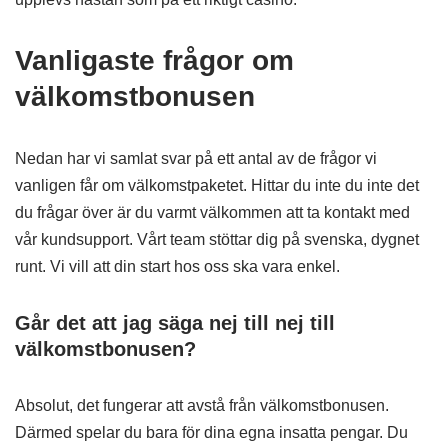
Vanligaste frågor om
välkomstbonusen
Nedan har vi samlat svar på ett antal av de frågor vi
vanligen får om välkomstpaketet. Hittar du inte du inte det
du frågar över är du varmt välkommen att ta kontakt med
vår kundsupport. Vårt team stöttar dig på svenska, dygnet
runt. Vi vill att din start hos oss ska vara enkel.
Går det att jag säga nej till nej till
välkomstbonusen?
Absolut, det fungerar att avstå från välkomstbonusen.
Därmed spelar du bara för dina egna insatta pengar. Du