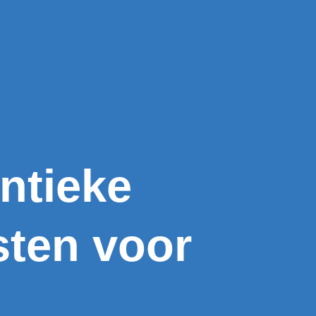
ntieke
sten voor