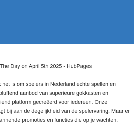
 het is om spelers in Nederland echte spellen en
rbluffend aanbod van superieure gokkasten en
eiend platform gecreëerd voor iedereen. Onze
agt bij aan de degelijkheid van de spelervaring. Maar er
annende promoties en functies die op je wachten.