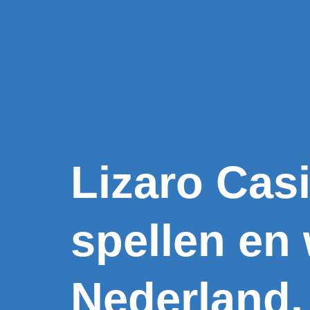
Lizaro Cas
spellen en 
Nederland.