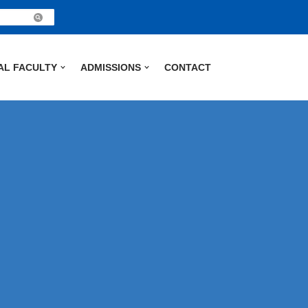
AL FACULTY
ADMISSIONS
CONTACT