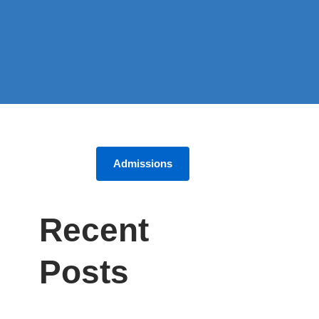
Admissions
Recent
Posts