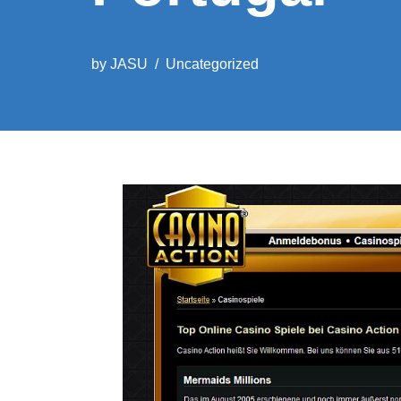
by
JASU
Uncategorized