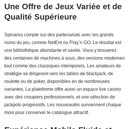
Une Offre de Jeux Variée et de
Qualité Supérieure
Spinania compte sur des partenariats avec les grands
noms du jeu, comme NetEnt ou Play’n GO. Le résultat est
une bibliothèque abondante et variée. Vous y trouverez
des centaines de machines à sous, des versions modernes
tout comme des classiques intemporels. Les amateurs de
stratégie se dirigeront vers les tables de blackjack, de
roulette ou de poker, disponibles en de nombreuses
variantes. La plateforme offre aussi un espace live casino
avec des croupiers professionnels, et une sélection de
jackpots progressifs. Les nouveautés surviennent chaque
mois pour conserver le catalogue attractif.