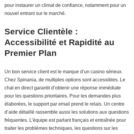
pour instaurer un climat de confiance, notamment pour un
nouvel entrant sur le marché.
Service Clientèle :
Accessibilité et Rapidité au
Premier Plan
Un bon service client est le marque d’un casino sérieux.
Chez Spinania, de multiples options sont accessibles. Le
chat en direct garantit d’obtenir une réponse immédiate
pour les questions prioritaires. Pour les demandes plus
élaborées, le support par email prend le relais. Un centre
d’aide détaillé rassemble aussi les solutions aux questions
fréquentes. L’équipe est parlant français et entraînée pour
traiter les problèmes techniques, les questions sur les