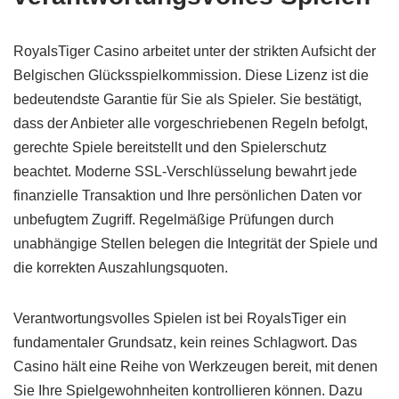
RoyalsTiger Casino arbeitet unter der strikten Aufsicht der
Belgischen Glücksspielkommission. Diese Lizenz ist die
bedeutendste Garantie für Sie als Spieler. Sie bestätigt,
dass der Anbieter alle vorgeschriebenen Regeln befolgt,
gerechte Spiele bereitstellt und den Spielerschutz
beachtet. Moderne SSL-Verschlüsselung bewahrt jede
finanzielle Transaktion und Ihre persönlichen Daten vor
unbefugtem Zugriff. Regelmäßige Prüfungen durch
unabhängige Stellen belegen die Integrität der Spiele und
die korrekten Auszahlungsquoten.
Verantwortungsvolles Spielen ist bei RoyalsTiger ein
fundamentaler Grundsatz, kein reines Schlagwort. Das
Casino hält eine Reihe von Werkzeugen bereit, mit denen
Sie Ihre Spielgewohnheiten kontrollieren können. Dazu