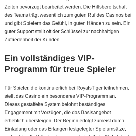
Zeiten bevorzugt bearbeitet werden. Die Hilfsbereitschaft
des Teams trägt wesentlich zum guten Ruf des Casinos bei
und gibt Spielern das Gefühl, in guten Händen zu sein. Ein
guter Support stellt oft der Schlüssel zur nachhaltigen
Zufriedenheit der Kunden.
Ein vollständiges VIP-
Programm für treue Spieler
Für Spieler, die kontinuierlich bei RoyalsTiger teilnehmen,
stellt das Casino ein besonderes VIP-Programm an.
Dieses gestaffelte System belohnt beständiges
Engagement mit Vorzügen, die das Basisangebot
erheblich übersteigen. Der Beginn erfolgt zumeist durch
Einladung oder das Erlangen festgelegter Spielumsätze,