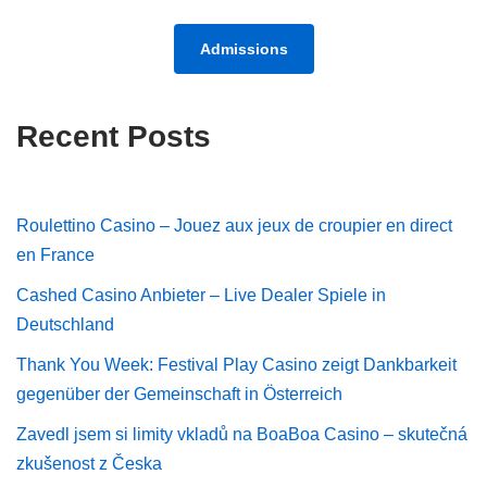
Admissions
Recent Posts
Roulettino Casino – Jouez aux jeux de croupier en direct
en France
Cashed Casino Anbieter – Live Dealer Spiele in
Deutschland
Thank You Week: Festival Play Casino zeigt Dankbarkeit
gegenüber der Gemeinschaft in Österreich
Zavedl jsem si limity vkladů na BoaBoa Casino – skutečná
zkušenost z Česka