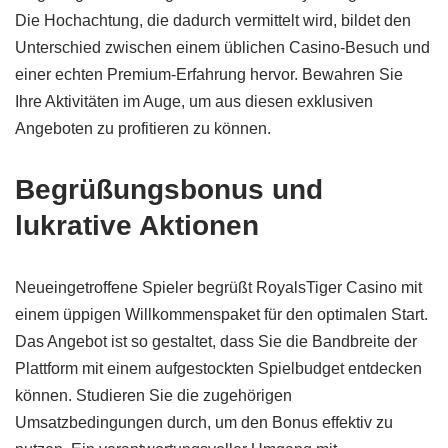
Die Hochachtung, die dadurch vermittelt wird, bildet den
Unterschied zwischen einem üblichen Casino-Besuch und
einer echten Premium-Erfahrung hervor. Bewahren Sie
Ihre Aktivitäten im Auge, um aus diesen exklusiven
Angeboten zu profitieren zu können.
Begrüßungsbonus und
lukrative Aktionen
Neueingetroffene Spieler begrüßt RoyalsTiger Casino mit
einem üppigen Willkommenspaket für den optimalen Start.
Das Angebot ist so gestaltet, dass Sie die Bandbreite der
Plattform mit einem aufgestockten Spielbudget entdecken
können. Studieren Sie die zugehörigen
Umsatzbedingungen durch, um den Bonus effektiv zu