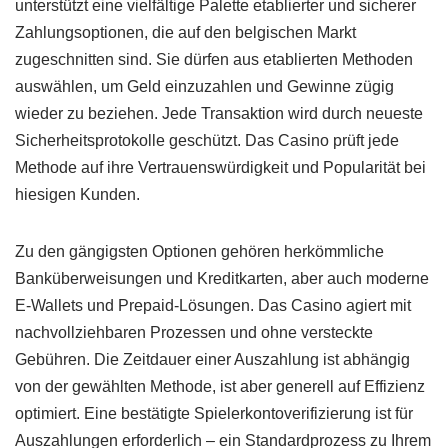
unterstützt eine vielfältige Palette etablierter und sicherer
Zahlungsoptionen, die auf den belgischen Markt
zugeschnitten sind. Sie dürfen aus etablierten Methoden
auswählen, um Geld einzuzahlen und Gewinne zügig
wieder zu beziehen. Jede Transaktion wird durch neueste
Sicherheitsprotokolle geschützt. Das Casino prüft jede
Methode auf ihre Vertrauenswürdigkeit und Popularität bei
hiesigen Kunden.
Zu den gängigsten Optionen gehören herkömmliche
Banküberweisungen und Kreditkarten, aber auch moderne
E-Wallets und Prepaid-Lösungen. Das Casino agiert mit
nachvollziehbaren Prozessen und ohne versteckte
Gebühren. Die Zeitdauer einer Auszahlung ist abhängig
von der gewählten Methode, ist aber generell auf Effizienz
optimiert. Eine bestätigte Spielerkontoverifizierung ist für
Auszahlungen erforderlich – ein Standardprozess zu Ihrem