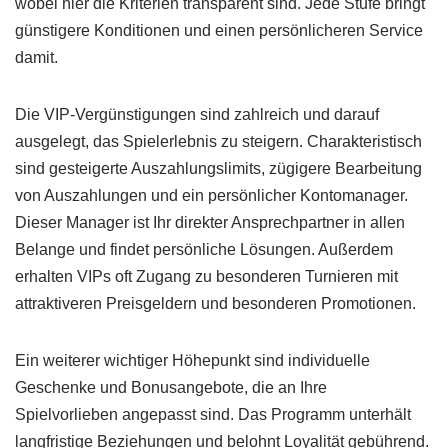
wobei hier die Kriterien transparent sind. Jede Stufe bringt
günstigere Konditionen und einen persönlicheren Service
damit.
Die VIP-Vergünstigungen sind zahlreich und darauf
ausgelegt, das Spielerlebnis zu steigern. Charakteristisch
sind gesteigerte Auszahlungslimits, zügigere Bearbeitung
von Auszahlungen und ein persönlicher Kontomanager.
Dieser Manager ist Ihr direkter Ansprechpartner in allen
Belange und findet persönliche Lösungen. Außerdem
erhalten VIPs oft Zugang zu besonderen Turnieren mit
attraktiveren Preisgeldern und besonderen Promotionen.
Ein weiterer wichtiger Höhepunkt sind individuelle
Geschenke und Bonusangebote, die an Ihre
Spielvorlieben angepasst sind. Das Programm unterhält
langfristige Beziehungen und belohnt Loyalität gebührend.