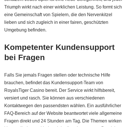
Triumph wirkt nach einer wirklichen Leistung. So formt sich
eine Gemeinschaft von Spielern, die den Nervenkitzel
lieben und sich zugleich in einer fairen, geschützten
Umgebung befinden.
Kompetenter Kundensupport
bei Fragen
Falls Sie jemals Fragen stellen oder technische Hilfe
brauchen, befindet das Kundensupport-Team von
RoyalsTiger Casino bereit. Der Service wirkt hilfsbereit,
versiert und rasch. Sie können aus verschiedenen
Kontaktwegen den passendsten wählen. Ein ausführlicher
FAQ-Bereich auf der Website beantwortet viele allgemeine
Fragen direkt und 24 Stunden am Tag. Die Themen wirken