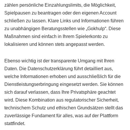
zählen persönliche Einzahlungslimits, die Möglichkeit,
Spielpausen zu beantragen oder den eigenen Account
schließen zu lassen. Klare Links und Informationen führen
zu unabhängigen Beratungsstellen wie „Gokhulp“. Diese
Maßnahmen sind einfach in Ihrem Spielerkonto zu
lokalisieren und können stets angepasst werden.
Ebenso wichtig ist der transparente Umgang mit Ihren
Daten. Die Datenschutzerklärung führt detailliert aus,
welche Informationen erhoben und ausschließlich für die
Dienstleistungserbringung eingesetzt werden. Sie können
sich darauf verlassen, dass Ihre Privatsphäre geachtet
wird. Diese Kombination aus regulatorischer Sicherheit,
technischem Schutz und ethischen Grundsätzen stellt das
zuverlässige Fundament für alles, was auf der Plattform
stattfindet.