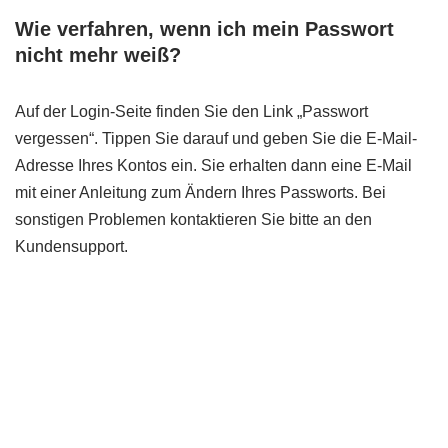
Wie verfahren, wenn ich mein Passwort
nicht mehr weiß?
Auf der Login-Seite finden Sie den Link „Passwort
vergessen“. Tippen Sie darauf und geben Sie die E-Mail-
Adresse Ihres Kontos ein. Sie erhalten dann eine E-Mail
mit einer Anleitung zum Ändern Ihres Passworts. Bei
sonstigen Problemen kontaktieren Sie bitte an den
Kundensupport.