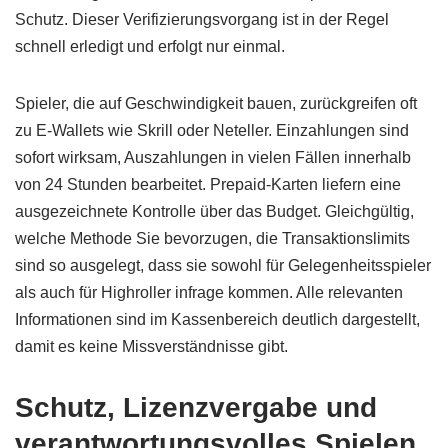
Schutz. Dieser Verifizierungsvorgang ist in der Regel
schnell erledigt und erfolgt nur einmal.
Spieler, die auf Geschwindigkeit bauen, zurückgreifen oft
zu E-Wallets wie Skrill oder Neteller. Einzahlungen sind
sofort wirksam, Auszahlungen in vielen Fällen innerhalb
von 24 Stunden bearbeitet. Prepaid-Karten liefern eine
ausgezeichnete Kontrolle über das Budget. Gleichgültig,
welche Methode Sie bevorzugen, die Transaktionslimits
sind so ausgelegt, dass sie sowohl für Gelegenheitsspieler
als auch für Highroller infrage kommen. Alle relevanten
Informationen sind im Kassenbereich deutlich dargestellt,
damit es keine Missverständnisse gibt.
Schutz, Lizenzvergabe und
verantwortungsvolles Spielen