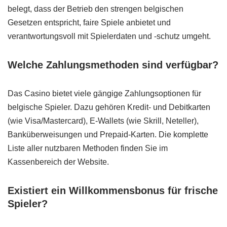
belegt, dass der Betrieb den strengen belgischen
Gesetzen entspricht, faire Spiele anbietet und
verantwortungsvoll mit Spielerdaten und -schutz umgeht.
Welche Zahlungsmethoden sind verfügbar?
Das Casino bietet viele gängige Zahlungsoptionen für
belgische Spieler. Dazu gehören Kredit- und Debitkarten
(wie Visa/Mastercard), E-Wallets (wie Skrill, Neteller),
Banküberweisungen und Prepaid-Karten. Die komplette
Liste aller nutzbaren Methoden finden Sie im
Kassenbereich der Website.
Existiert ein Willkommensbonus für frische
Spieler?