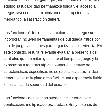
equipo, la jugabilidad permanezca fluida y el acceso a
juegos sea continuo, minimizando interrupciones y
mejorando la satisfacción general.
Las funciones útiles que las plataformas de juego suelen
incorporar incluyen herramientas de búsqueda, filtros por
tipo de juego y opciones para organizar la experiencia. En
este contexto, resulta relevante evaluar la presencia de
controles que permitan gestionar el tiempo de juego y la
exposición a rodadas rápidas. Aunque el detalle de
características específicas no se especifica aquí, la idea
general es que la plataforma facilite una experiencia fluida
sin sacrificar la seguridad del usuario.
Las funciones destacadas pueden incluir rondas de
bonificación, multiplicadores, tiradas extra y reseñas de