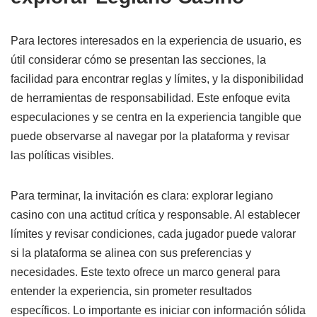
Para lectores interesados en la experiencia de usuario, es
útil considerar cómo se presentan las secciones, la
facilidad para encontrar reglas y límites, y la disponibilidad
de herramientas de responsabilidad. Este enfoque evita
especulaciones y se centra en la experiencia tangible que
puede observarse al navegar por la plataforma y revisar
las políticas visibles.
Para terminar, la invitación es clara: explorar legiano
casino con una actitud crítica y responsable. Al establecer
límites y revisar condiciones, cada jugador puede valorar
si la plataforma se alinea con sus preferencias y
necesidades. Este texto ofrece un marco general para
entender la experiencia, sin prometer resultados
específicos. Lo importante es iniciar con información sólida