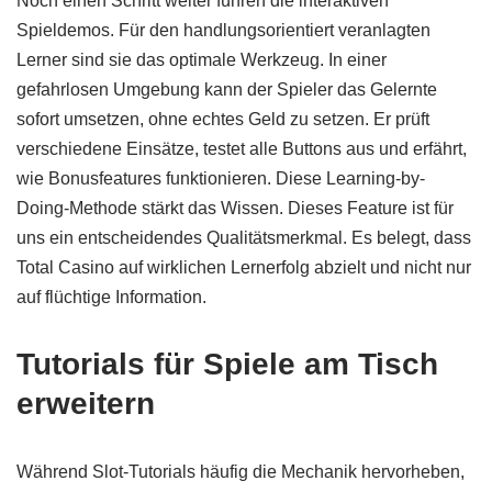
Noch einen Schritt weiter führen die interaktiven
Spieldemos. Für den handlungsorientiert veranlagten
Lerner sind sie das optimale Werkzeug. In einer
gefahrlosen Umgebung kann der Spieler das Gelernte
sofort umsetzen, ohne echtes Geld zu setzen. Er prüft
verschiedene Einsätze, testet alle Buttons aus und erfährt,
wie Bonusfeatures funktionieren. Diese Learning-by-
Doing-Methode stärkt das Wissen. Dieses Feature ist für
uns ein entscheidendes Qualitätsmerkmal. Es belegt, dass
Total Casino auf wirklichen Lernerfolg abzielt und nicht nur
auf flüchtige Information.
Tutorials für Spiele am Tisch
erweitern
Während Slot-Tutorials häufig die Mechanik hervorheben,