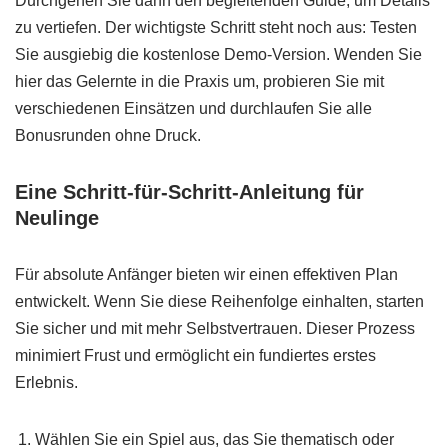
Durchgehen Sie dann den begleitenden Guide, um Details
zu vertiefen. Der wichtigste Schritt steht noch aus: Testen
Sie ausgiebig die kostenlose Demo-Version. Wenden Sie
hier das Gelernte in die Praxis um, probieren Sie mit
verschiedenen Einsätzen und durchlaufen Sie alle
Bonusrunden ohne Druck.
Eine Schritt-für-Schritt-Anleitung für
Neulinge
Für absolute Anfänger bieten wir einen effektiven Plan
entwickelt. Wenn Sie diese Reihenfolge einhalten, starten
Sie sicher und mit mehr Selbstvertrauen. Dieser Prozess
minimiert Frust und ermöglicht ein fundiertes erstes
Erlebnis.
Wählen Sie ein Spiel aus, das Sie thematisch oder