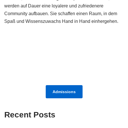
werden auf Dauer eine loyalere und zufriedenere
Community aufbauen. Sie schaffen einen Raum, in dem
Spaß und Wissenszuwachs Hand in Hand einhergehen.
Admissions
Recent Posts