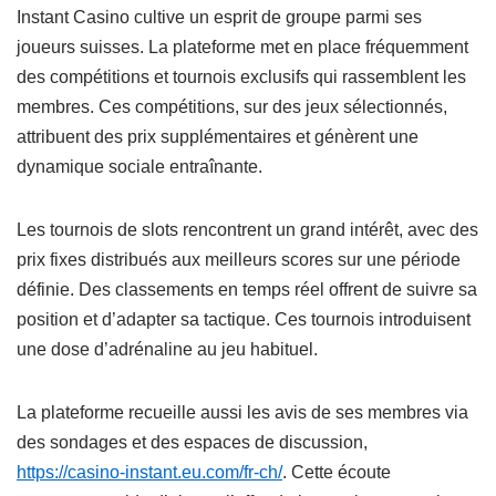
Instant Casino cultive un esprit de groupe parmi ses
joueurs suisses. La plateforme met en place fréquemment
des compétitions et tournois exclusifs qui rassemblent les
membres. Ces compétitions, sur des jeux sélectionnés,
attribuent des prix supplémentaires et génèrent une
dynamique sociale entraînante.
Les tournois de slots rencontrent un grand intérêt, avec des
prix fixes distribués aux meilleurs scores sur une période
définie. Des classements en temps réel offrent de suivre sa
position et d’adapter sa tactique. Ces tournois introduisent
une dose d’adrénaline au jeu habituel.
La plateforme recueille aussi les avis de ses membres via
des sondages et des espaces de discussion,
https://casino-instant.eu.com/fr-ch/
. Cette écoute