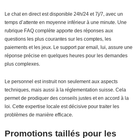
Le chat en direct est disponible 24h/24 et 7j/7, avec un
temps d’attente en moyenne inférieur à une minute. Une
rubrique FAQ complète apporte des réponses aux
questions les plus courantes sur les comptes, les
paiements et les jeux. Le support par email, lui, assure une
réponse précise en quelques heures pour les demandes
plus complexes.
Le personnel est instruit non seulement aux aspects
techniques, mais aussi à la réglementation suisse. Cela
permet de prodiquer des conseils justes et en accord à la
loi. Cette expertise locale est décisive pour traiter les
problèmes de manière efficace.
Promotions taillés pour les