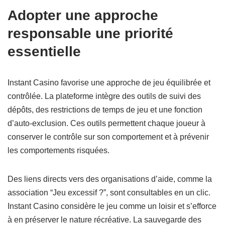
Adopter une approche
responsable une priorité
essentielle
Instant Casino favorise une approche de jeu équilibrée et
contrôlée. La plateforme intègre des outils de suivi des
dépôts, des restrictions de temps de jeu et une fonction
d’auto-exclusion. Ces outils permettent chaque joueur à
conserver le contrôle sur son comportement et à prévenir
les comportements risquées.
Des liens directs vers des organisations d’aide, comme la
association “Jeu excessif ?”, sont consultables en un clic.
Instant Casino considère le jeu comme un loisir et s’efforce
à en préserver le nature récréative. La sauvegarde des