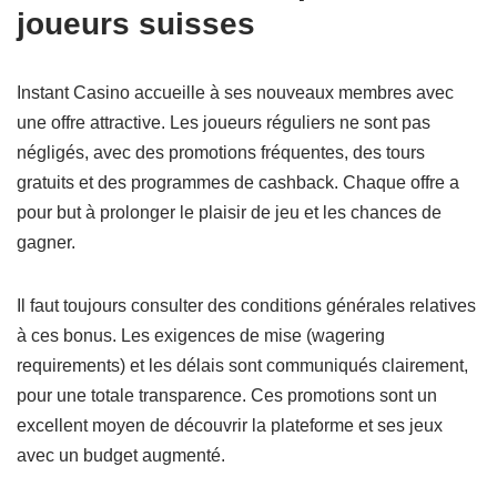
joueurs suisses
Instant Casino accueille à ses nouveaux membres avec
une offre attractive. Les joueurs réguliers ne sont pas
négligés, avec des promotions fréquentes, des tours
gratuits et des programmes de cashback. Chaque offre a
pour but à prolonger le plaisir de jeu et les chances de
gagner.
Il faut toujours consulter des conditions générales relatives
à ces bonus. Les exigences de mise (wagering
requirements) et les délais sont communiqués clairement,
pour une totale transparence. Ces promotions sont un
excellent moyen de découvrir la plateforme et ses jeux
avec un budget augmenté.