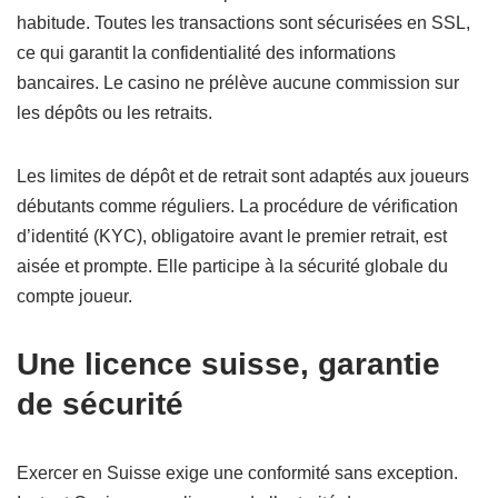
habitude. Toutes les transactions sont sécurisées en SSL,
ce qui garantit la confidentialité des informations
bancaires. Le casino ne prélève aucune commission sur
les dépôts ou les retraits.
Les limites de dépôt et de retrait sont adaptés aux joueurs
débutants comme réguliers. La procédure de vérification
d’identité (KYC), obligatoire avant le premier retrait, est
aisée et prompte. Elle participe à la sécurité globale du
compte joueur.
Une licence suisse, garantie
de sécurité
Exercer en Suisse exige une conformité sans exception.