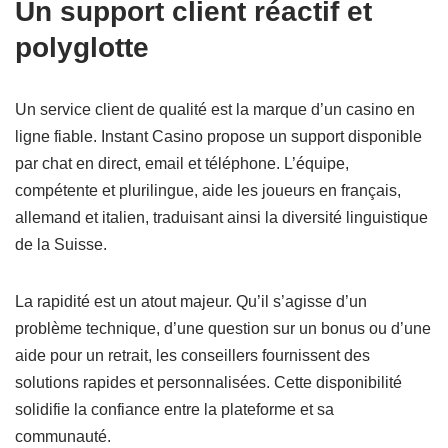
Un support client réactif et
polyglotte
Un service client de qualité est la marque d’un casino en
ligne fiable. Instant Casino propose un support disponible
par chat en direct, email et téléphone. L’équipe,
compétente et plurilingue, aide les joueurs en français,
allemand et italien, traduisant ainsi la diversité linguistique
de la Suisse.
La rapidité est un atout majeur. Qu’il s’agisse d’un
problème technique, d’une question sur un bonus ou d’une
aide pour un retrait, les conseillers fournissent des
solutions rapides et personnalisées. Cette disponibilité
solidifie la confiance entre la plateforme et sa
communauté.