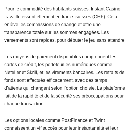
Pour le commodité des habitants suisses, Instant Casino
travaille essentiellement en francs suisses (CHF). Cela
enlève les commissions de change et offre une
transparence totale sur les sommes engagées. Les
versements sont rapides, pour débuter le jeu sans attendre.
Les moyens de paiement disponibles comprennent les
cartes de crédit, les portefeuilles numériques comme
Neteller et Skrill, et les virements bancaires. Les retraits de
fonds sont effectués efficacement, avec des temps
d’attente qui changent selon l’option choisie. La plateforme
fait de la rapidité et de la sécurité ses préoccupations pour
chaque transaction.
Les options locales comme PostFinance et Twint
connaissent un vif succès pour leur instantanéité et leur