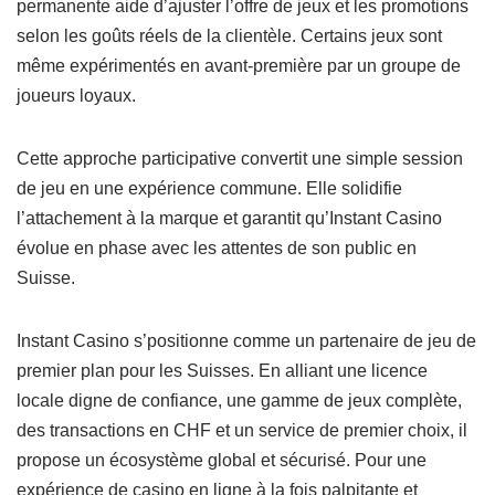
permanente aide d’ajuster l’offre de jeux et les promotions
selon les goûts réels de la clientèle. Certains jeux sont
même expérimentés en avant-première par un groupe de
joueurs loyaux.
Cette approche participative convertit une simple session
de jeu en une expérience commune. Elle solidifie
l’attachement à la marque et garantit qu’Instant Casino
évolue en phase avec les attentes de son public en
Suisse.
Instant Casino s’positionne comme un partenaire de jeu de
premier plan pour les Suisses. En alliant une licence
locale digne de confiance, une gamme de jeux complète,
des transactions en CHF et un service de premier choix, il
propose un écosystème global et sécurisé. Pour une
expérience de casino en ligne à la fois palpitante et