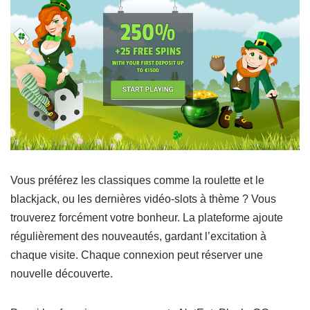
Vous préférez les classiques comme la roulette et le
blackjack, ou les dernières vidéo-slots à thème ? Vous
trouverez forcément votre bonheur. La plateforme ajoute
régulièrement des nouveautés, gardant l’excitation à
chaque visite. Chaque connexion peut réserver une
nouvelle découverte.