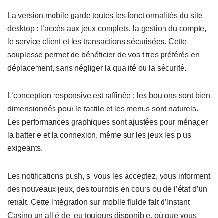
La version mobile garde toutes les fonctionnalités du site
desktop : l’accès aux jeux complets, la gestion du compte,
le service client et les transactions sécurisées. Cette
souplesse permet de bénéficier de vos titres préférés en
déplacement, sans négliger la qualité ou la sécurité.
L’conception responsive est raffinée : les boutons sont bien
dimensionnés pour le tactile et les menus sont naturels.
Les performances graphiques sont ajustées pour ménager
la batterie et la connexion, même sur les jeux les plus
exigeants.
Les notifications push, si vous les acceptez, vous informent
des nouveaux jeux, des tournois en cours ou de l’état d’un
retrait. Cette intégration sur mobile fluide fait d’Instant
Casino un allié de jeu toujours disponible, où que vous