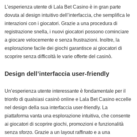
L’esperienza utente di Lala Bet Casino è in gran parte
dovuta al design intuitivo dell’interfaccia, che semplifica le
interazioni con i giocatori. Grazie a una procedura di
registrazione snella, i nuovi giocatori possono cominciare
a giocare velocemente e senza frustrazioni. Inoltre, la
esplorazione facile dei giochi garantisce ai giocatori di
scoprire senza difficoltà le varie offerte del casinò.
Design dell’interfaccia user-friendly
Un’esperienza utente interessante è fondamentale per il
trionfo di qualsiasi casinò online e Lala Bet Casino eccelle
nel design della sua interfaccia user-friendly. La
piattaforma vanta una esplorazione intuitiva, che consente
ai giocatori di scoprire giochi, promozioni e funzionalità
senza sforzo. Grazie a un layout raffinato e a una