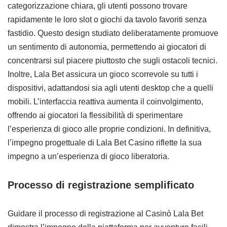
categorizzazione chiara, gli utenti possono trovare
rapidamente le loro slot o giochi da tavolo favoriti senza
fastidio. Questo design studiato deliberatamente promuove
un sentimento di autonomia, permettendo ai giocatori di
concentrarsi sul piacere piuttosto che sugli ostacoli tecnici.
Inoltre, Lala Bet assicura un gioco scorrevole su tutti i
dispositivi, adattandosi sia agli utenti desktop che a quelli
mobili. L’interfaccia reattiva aumenta il coinvolgimento,
offrendo ai giocatori la flessibilità di sperimentare
l’esperienza di gioco alle proprie condizioni. In definitiva,
l’impegno progettuale di Lala Bet Casino riflette la sua
impegno a un’esperienza di gioco liberatoria.
Processo di registrazione semplificato
Guidare il processo di registrazione al Casinò Lala Bet