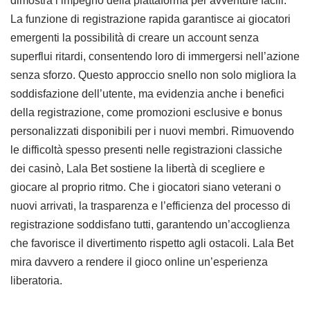
dimostra l’impegno della piattaforma per avventure facili.
La funzione di registrazione rapida garantisce ai giocatori
emergenti la possibilità di creare un account senza
superflui ritardi, consentendo loro di immergersi nell’azione
senza sforzo. Questo approccio snello non solo migliora la
soddisfazione dell’utente, ma evidenzia anche i benefici
della registrazione, come promozioni esclusive e bonus
personalizzati disponibili per i nuovi membri. Rimuovendo
le difficoltà spesso presenti nelle registrazioni classiche
dei casinò, Lala Bet sostiene la libertà di scegliere e
giocare al proprio ritmo. Che i giocatori siano veterani o
nuovi arrivati, la trasparenza e l’efficienza del processo di
registrazione soddisfano tutti, garantendo un’accoglienza
che favorisce il divertimento rispetto agli ostacoli. Lala Bet
mira davvero a rendere il gioco online un’esperienza
liberatoria.