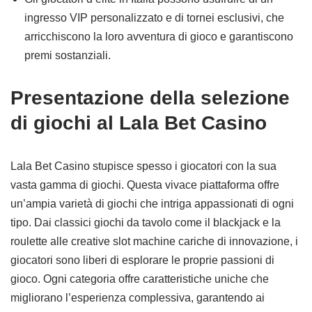
ingresso VIP personalizzato e di tornei esclusivi, che
arricchiscono la loro avventura di gioco e garantiscono
premi sostanziali.
Presentazione della selezione
di giochi al Lala Bet Casino
Lala Bet Casino stupisce spesso i giocatori con la sua
vasta gamma di giochi. Questa vivace piattaforma offre
un’ampia varietà di giochi che intriga appassionati di ogni
tipo. Dai classici giochi da tavolo come il blackjack e la
roulette alle creative slot machine cariche di innovazione, i
giocatori sono liberi di esplorare le proprie passioni di
gioco. Ogni categoria offre caratteristiche uniche che
migliorano l’esperienza complessiva, garantendo ai