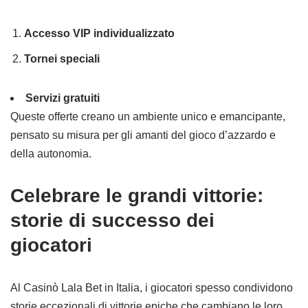
Accesso VIP individualizzato
Tornei speciali
Servizi gratuiti
Queste offerte creano un ambiente unico e emancipante,
pensato su misura per gli amanti del gioco d’azzardo e
della autonomia.
Celebrare le grandi vittorie:
storie di successo dei
giocatori
Al Casinò Lala Bet in Italia, i giocatori spesso condividono
storie eccezionali di vittorie epiche che cambiano le loro