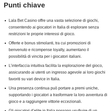
Punti chiave
Lala Bet Casino offre una vasta selezione di giochi,
consentendo ai giocatori in Italia di esplorare senza
restrizioni le proprie interessi di gioco.
Offerte e bonus stimolanti, tra cui promozioni di
benvenuto e ricompense loyalty, aumentano il
possibilità di vincita per i giocatori italiani.
L’interfaccia intuitiva facilita la esplorazione del gioco,
assicurando ai utenti un ingresso agevole ai loro giochi
favoriti su vari device in Italia.
Una presenza continua può portare a premi uniche,
supportando i giocatori a trasformare la loro avventura di
gioco e a raggiungere vittorie eccezionali.
Gli giocatori d’elite in Italia possono usufruire di un