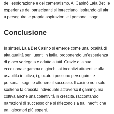
dell’esplorazione e del cameratismo. Al Casinò Lala Bet, le
esperienze dei partecipanti si intrecciano, ispirando gli altri
a perseguire le proprie aspirazioni e i personali sogni.
Conclusione
In sintesi, Lala Bet Casino si emerge come una località di
alta qualità per i utenti in Italia, proponendo un’esperienza
di gioco variegata e adatta a tutti. Grazie alla sua
eccezionale gamma di giochi, ai incentivi attraenti e alla
usabilità intuitiva, i giocatori possono perseguire le
personali sogni e ottenere il successo. Il casino non solo
sostiene la crescita individuale attraverso il gaming, ma
coltiva anche una collettività in crescita, raccontando
narrazioni di successo che si riflettono sia tra i neofiti che
tra i giocatori più esperti.