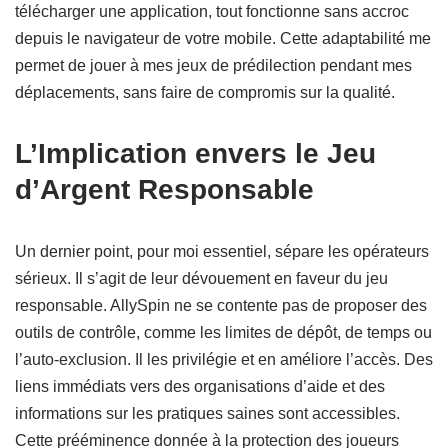
télécharger une application, tout fonctionne sans accroc
depuis le navigateur de votre mobile. Cette adaptabilité me
permet de jouer à mes jeux de prédilection pendant mes
déplacements, sans faire de compromis sur la qualité.
L’Implication envers le Jeu
d’Argent Responsable
Un dernier point, pour moi essentiel, sépare les opérateurs
sérieux. Il s’agit de leur dévouement en faveur du jeu
responsable. AllySpin ne se contente pas de proposer des
outils de contrôle, comme les limites de dépôt, de temps ou
l’auto-exclusion. Il les privilégie et en améliore l’accès. Des
liens immédiats vers des organisations d’aide et des
informations sur les pratiques saines sont accessibles.
Cette prééminence donnée à la protection des joueurs