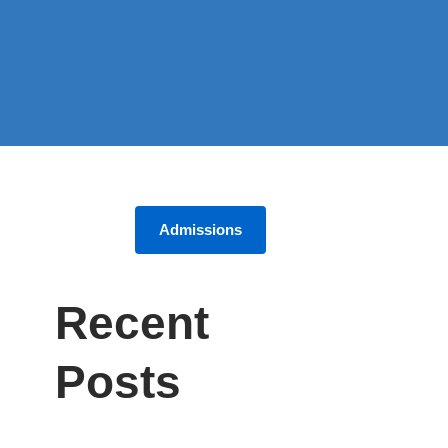
Admissions
Recent
Posts