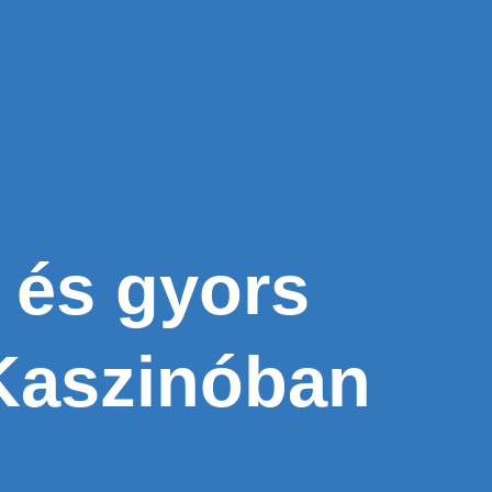
 és gyors
Kaszinóban