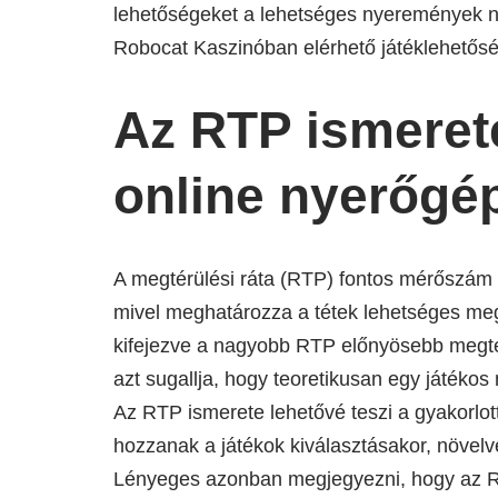
lehetőségeket a lehetséges nyeremények nö
Robocat Kaszinóban elérhető játéklehetősé
Az RTP ismerete
online nyerőgé
A megtérülési ráta (RTP) fontos mérőszám 
mivel meghatározza a tétek lehetséges meg
kifejezve a nagyobb RTP előnyösebb megté
azt sugallja, hogy teoretikusan egy játéko
Az RTP ismerete lehetővé teszi a gyakorlo
hozzanak a játékok kiválasztásakor, növel
Lényeges azonban megjegyezni, hogy az RTP