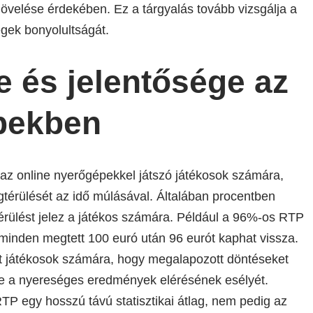
velése érdekében. Ez a tárgyalás tovább vizsgálja a
gek bonyolultságát.
 és jelentősége az
pekben
az online nyerőgépekkel játszó játékosok számára,
térülését az idő múlásával. Általában procentben
rülést jelez a játékos számára. Például a 96%-os RTP
s minden megtett 100 euró után 96 eurót kaphat vissza.
tt játékosok számára, hogy megalapozott döntéseket
ve a nyereséges eredmények elérésének esélyét.
 egy hosszú távú statisztikai átlag, nem pedig az