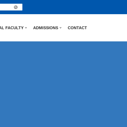
AL FACULTY
ADMISSIONS
CONTACT