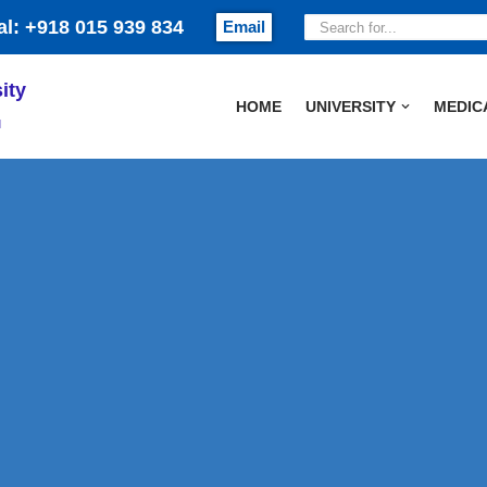
al: +918 015 939 834
Email
ity
HOME
UNIVERSITY
MEDIC
и