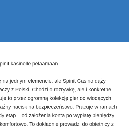
ę na jednym elemencie, ale Spinit Casino dąży
czy z Polski. Chodzi o rozrywkę, ale i konkretne
je to przez ogromną kolekcję gier od wiodących
raźny nacisk na bezpieczeństwo. Pracuje w ramach
żdy etap – od założenia konta po wypłatę pieniędzy –
komfortowo. To dokładnie prowadzi do obietnicy z