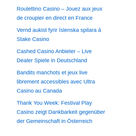
Roulettino Casino – Jouez aux jeux
de croupier en direct en France
Vernd aukist fyrir íslenska spilara á
Stake Casino
Cashed Casino Anbieter – Live
Dealer Spiele in Deutschland
Bandits manchots et jeux live
librement accessibles avec Ultra
Casino au Canada
Thank You Week: Festival Play
Casino zeigt Dankbarkeit gegenüber
der Gemeinschaft in Österreich