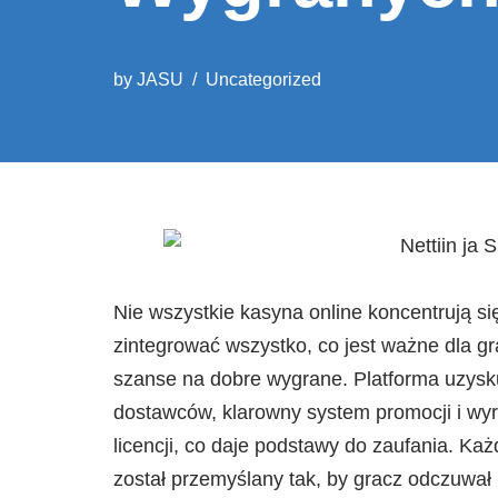
by
JASU
Uncategorized
Nie wszystkie kasyna online koncentrują si
zintegrować wszystko, co jest ważne dla gra
szanse na dobre wygrane. Platforma uzysku
dostawców, klarowny system promocji i wy
licencji, co daje podstawy do zaufania. Ka
został przemyślany tak, by gracz odczuwał 