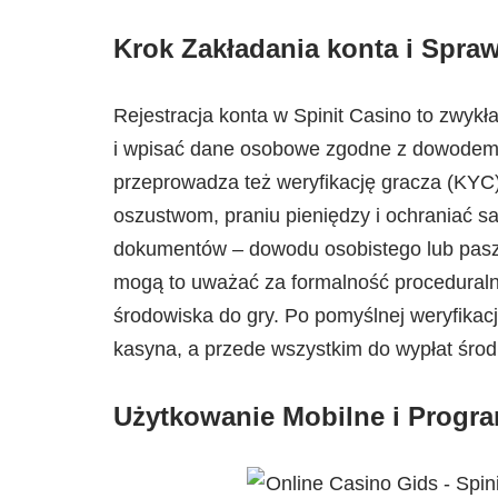
Krok Zakładania konta i Spra
Rejestracja konta w Spinit Casino to zwykł
i wpisać dane osobowe zgodne z dowodem 
przeprowadza też weryfikację gracza (KYC)
oszustwom, praniu pieniędzy i ochraniać 
dokumentów – dowodu osobistego lub paszp
mogą to uważać za formalność proceduraln
środowiska do gry. Po pomyślnej weryfikacj
kasyna, a przede wszystkim do wypłat śro
Użytkowanie Mobilne i Progr