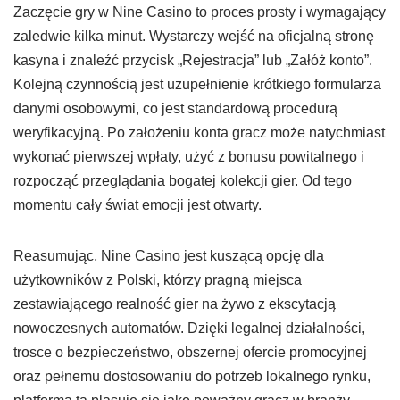
Zaczęcie gry w Nine Casino to proces prosty i wymagający
zaledwie kilka minut. Wystarczy wejść na oficjalną stronę
kasyna i znaleźć przycisk „Rejestracja” lub „Załóż konto”.
Kolejną czynnością jest uzupełnienie krótkiego formularza
danymi osobowymi, co jest standardową procedurą
weryfikacyjną. Po założeniu konta gracz może natychmiast
wykonać pierwszej wpłaty, użyć z bonusu powitalnego i
rozpocząć przeglądania bogatej kolekcji gier. Od tego
momentu cały świat emocji jest otwarty.
Reasumując, Nine Casino jest kuszącą opcję dla
użytkowników z Polski, którzy pragną miejsca
zestawiającego realność gier na żywo z ekscytacją
nowoczesnych automatów. Dzięki legalnej działalności,
trosce o bezpieczeństwo, obszernej ofercie promocyjnej
oraz pełnemu dostosowaniu do potrzeb lokalnego rynku,