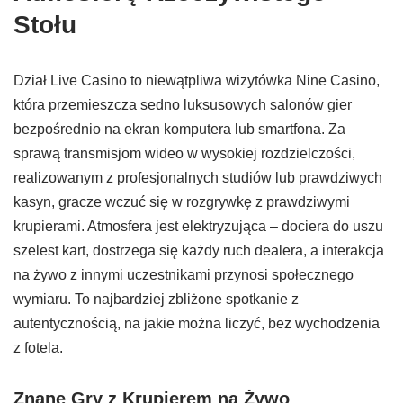
Stołu
Dział Live Casino to niewątpliwa wizytówka Nine Casino,
która przemieszcza sedno luksusowych salonów gier
bezpośrednio na ekran komputera lub smartfona. Za
sprawą transmisjom wideo w wysokiej rozdzielczości,
realizowanym z profesjonalnych studiów lub prawdziwych
kasyn, gracze wczuć się w rozgrywkę z prawdziwymi
krupierami. Atmosfera jest elektryzująca – dociera do uszu
szelest kart, dostrzega się każdy ruch dealera, a interakcja
na żywo z innymi uczestnikami przynosi społecznego
wymiaru. To najbardziej zbliżone spotkanie z
autentycznością, na jakie można liczyć, bez wychodzenia
z fotela.
Znane Gry z Krupierem na Żywo