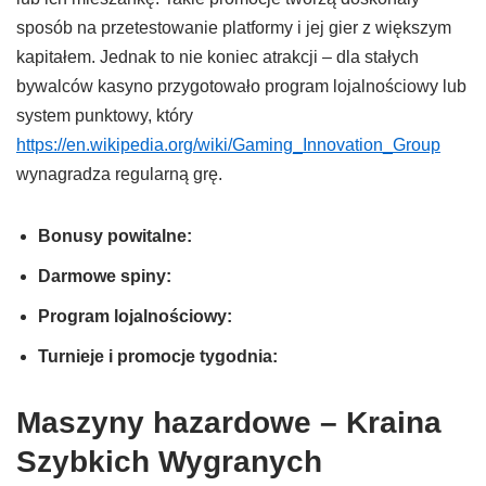
sposób na przetestowanie platformy i jej gier z większym
kapitałem. Jednak to nie koniec atrakcji – dla stałych
bywalców kasyno przygotowało program lojalnościowy lub
system punktowy, który
https://en.wikipedia.org/wiki/Gaming_Innovation_Group
wynagradza regularną grę.
Bonusy powitalne:
Darmowe spiny:
Program lojalnościowy:
Turnieje i promocje tygodnia:
Maszyny hazardowe – Kraina
Szybkich Wygranych