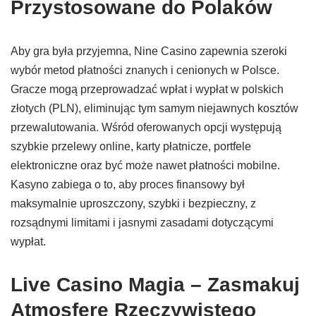
Przystosowane do Polaków
Aby gra była przyjemna, Nine Casino zapewnia szeroki
wybór metod płatności znanych i cenionych w Polsce.
Gracze mogą przeprowadzać wpłat i wypłat w polskich
złotych (PLN), eliminując tym samym niejawnych kosztów
przewalutowania. Wśród oferowanych opcji występują
szybkie przelewy online, karty płatnicze, portfele
elektroniczne oraz być może nawet płatności mobilne.
Kasyno zabiega o to, aby proces finansowy był
maksymalnie uproszczony, szybki i bezpieczny, z
rozsądnymi limitami i jasnymi zasadami dotyczącymi
wypłat.
Live Casino Magia – Zasmakuj
Atmosferę Rzeczywistego