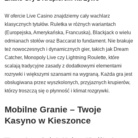
W ofercie Live Casino znajdziemy cały wachlarz
klasycznych tytułów. Ruletka w różnych wariantach
(Europejska, Amerykańska, Francuska), Blackjack o wielu
odmianach stołów oraz Baccarat to fundament. Nie brakuje
też nowoczesnych i dynamicznych gier, takich jak Dream
Catcher, Monopoly Live czy Lightning Roulette, które
scalają tradycyjne zasady z dodatkowymi elementami
rozrywki i większymi szansami na wygraną. Każda gra jest
obsługiwana przez wyszkolonych, przyjaznych krupierów,
którzy troszczą się o płynność i klimat rozgrywki.
Mobilne Granie – Twoje
Kasyno w Kieszonce