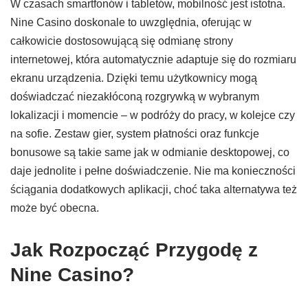
W czasach smartfonów i tabletów, mobilność jest istotna.
Nine Casino doskonale to uwzględnia, oferując w
całkowicie dostosowującą się odmianę strony
internetowej, która automatycznie adaptuje się do rozmiaru
ekranu urządzenia. Dzięki temu użytkownicy mogą
doświadczać niezakłóconą rozgrywką w wybranym
lokalizacji i momencie – w podróży do pracy, w kolejce czy
na sofie. Zestaw gier, system płatności oraz funkcje
bonusowe są takie same jak w odmianie desktopowej, co
daje jednolite i pełne doświadczenie. Nie ma konieczności
ściągania dodatkowych aplikacji, choć taka alternatywa też
może być obecna.
Jak Rozpocząć Przygodę z
Nine Casino?