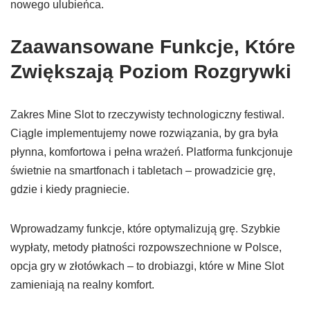
nowego ulubieńca.
Zaawansowane Funkcje, Które
Zwiększają Poziom Rozgrywki
Zakres Mine Slot to rzeczywisty technologiczny festiwal.
Ciągle implementujemy nowe rozwiązania, by gra była
płynna, komfortowa i pełna wrażeń. Platforma funkcjonuje
świetnie na smartfonach i tabletach – prowadzicie grę,
gdzie i kiedy pragniecie.
Wprowadzamy funkcje, które optymalizują grę. Szybkie
wypłaty, metody płatności rozpowszechnione w Polsce,
opcja gry w złotówkach – to drobiazgi, które w Mine Slot
zamieniają na realny komfort.