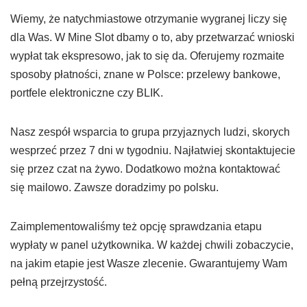
Wiemy, że natychmiastowe otrzymanie wygranej liczy się
dla Was. W Mine Slot dbamy o to, aby przetwarzać wnioski
wypłat tak ekspresowo, jak to się da. Oferujemy rozmaite
sposoby płatności, znane w Polsce: przelewy bankowe,
portfele elektroniczne czy BLIK.
Nasz zespół wsparcia to grupa przyjaznych ludzi, skorych
wesprzeć przez 7 dni w tygodniu. Najłatwiej skontaktujecie
się przez czat na żywo. Dodatkowo można kontaktować
się mailowo. Zawsze doradzimy po polsku.
Zaimplementowaliśmy też opcję sprawdzania etapu
wypłaty w panel użytkownika. W każdej chwili zobaczycie,
na jakim etapie jest Wasze zlecenie. Gwarantujemy Wam
pełną przejrzystość.