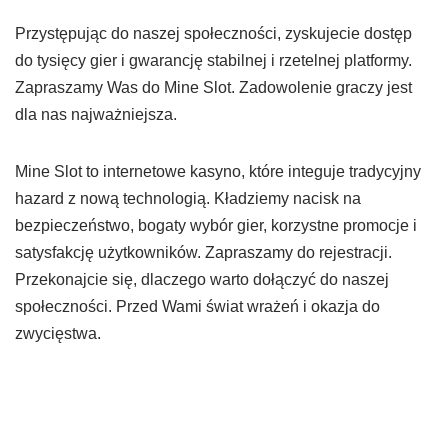
Przystępując do naszej społeczności, zyskujecie dostęp
do tysięcy gier i gwarancję stabilnej i rzetelnej platformy.
Zapraszamy Was do Mine Slot. Zadowolenie graczy jest
dla nas najważniejsza.
Mine Slot to internetowe kasyno, które integuje tradycyjny
hazard z nową technologią. Kładziemy nacisk na
bezpieczeństwo, bogaty wybór gier, korzystne promocje i
satysfakcję użytkowników. Zapraszamy do rejestracji.
Przekonajcie się, dlaczego warto dołączyć do naszej
społeczności. Przed Wami świat wrażeń i okazja do
zwycięstwa.