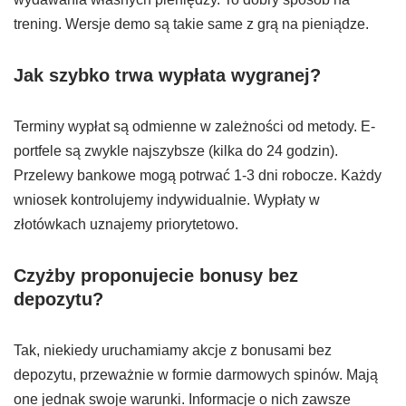
trening. Wersje demo są takie same z grą na pieniądze.
Jak szybko trwa wypłata wygranej?
Terminy wypłat są odmienne w zależności od metody. E-
portfele są zwykle najszybsze (kilka do 24 godzin).
Przelewy bankowe mogą potrwać 1-3 dni robocze. Każdy
wniosek kontrolujemy indywidualnie. Wypłaty w
złotówkach uznajemy priorytetowo.
Czyżby proponujecie bonusy bez
depozytu?
Tak, niekiedy uruchamiamy akcje z bonusami bez
depozytu, przeważnie w formie darmowych spinów. Mają
one jednak swoje warunki. Informacje o nich zawsze