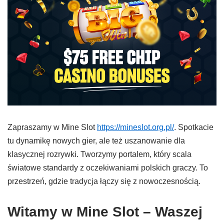
Zapraszamy w Mine Slot
https://mineslot.org.pl/
. Spotkacie
tu dynamikę nowych gier, ale też uszanowanie dla
klasycznej rozrywki. Tworzymy portalem, który scala
światowe standardy z oczekiwaniami polskich graczy. To
przestrzeń, gdzie tradycja łączy się z nowoczesnością.
Witamy w Mine Slot – Waszej