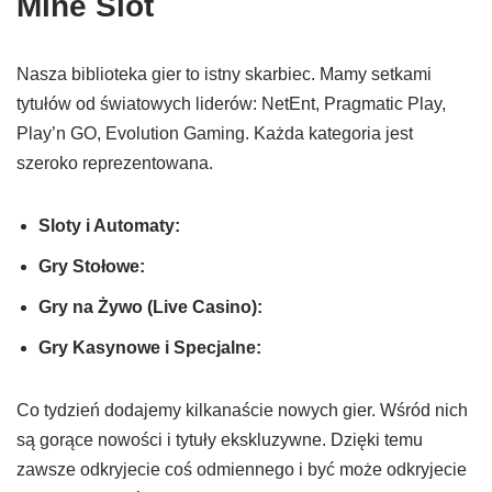
Mine Slot
Nasza biblioteka gier to istny skarbiec. Mamy setkami
tytułów od światowych liderów: NetEnt, Pragmatic Play,
Play’n GO, Evolution Gaming. Każda kategoria jest
szeroko reprezentowana.
Sloty i Automaty:
Gry Stołowe:
Gry na Żywo (Live Casino):
Gry Kasynowe i Specjalne:
Co tydzień dodajemy kilkanaście nowych gier. Wśród nich
są gorące nowości i tytuły ekskluzywne. Dzięki temu
zawsze odkryjecie coś odmiennego i być może odkryjecie