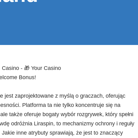
e jest zaprojektowane z myślą o graczach, oferując
sności. Platforma ta nie tylko koncentruje się na
, ale także oferuje bogaty wybór rozgrywek, który spełni
wdę odróżnia Liraspin, to mechanizmy ochrony i reguły
Jakie inne atrybuty sprawiają, że jest to znaczący