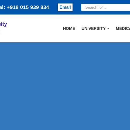
al: +918 015 939 834
Email
ity
HOME
UNIVERSITY
MEDIC
и