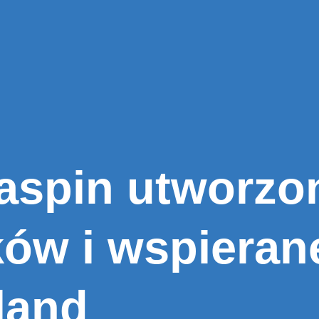
aspin utworzo
ów i wspieran
land