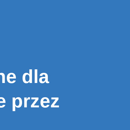
ne dla
e przez