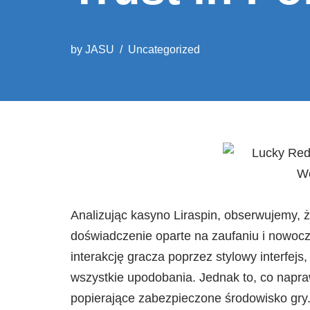
by
JASU
Uncategorized
Analizując kasyno Liraspin, obserwujemy, ż
doświadczenie oparte na zaufaniu i nowocze
interakcję gracza poprzez stylowy interfejs
wszystkie upodobania. Jednak to, co napra
popierające zabezpieczone środowisko gry. 