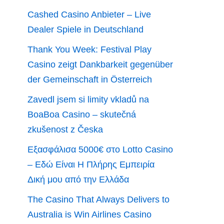
Cashed Casino Anbieter – Live
Dealer Spiele in Deutschland
Thank You Week: Festival Play
Casino zeigt Dankbarkeit gegenüber
der Gemeinschaft in Österreich
Zavedl jsem si limity vkladů na
BoaBoa Casino – skutečná
zkušenost z Česka
Εξασφάλισα 5000€ στο Lotto Casino
– Εδώ Είναι Η Πλήρης Εμπειρία
Δική μου από την Ελλάδα
The Casino That Always Delivers to
Australia is Win Airlines Casino