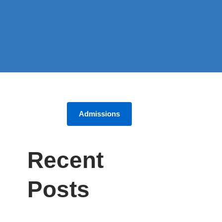
Admissions
Recent
Posts