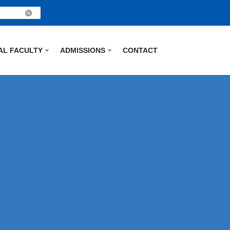
AL FACULTY
ADMISSIONS
CONTACT