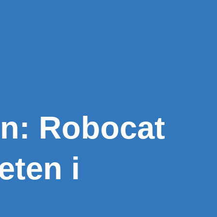
en: Robocat
eten i