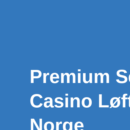
Premium Se
Casino Løft
Norge