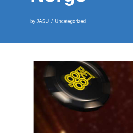
by
JASU
Uncategorized