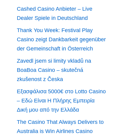
Cashed Casino Anbieter – Live
Dealer Spiele in Deutschland
Thank You Week: Festival Play
Casino zeigt Dankbarkeit gegenüber
der Gemeinschaft in Österreich
Zavedl jsem si limity vkladů na
BoaBoa Casino – skutečná
zkušenost z Česka
Εξασφάλισα 5000€ στο Lotto Casino
– Εδώ Είναι Η Πλήρης Εμπειρία
Δική μου από την Ελλάδα
The Casino That Always Delivers to
Australia is Win Airlines Casino