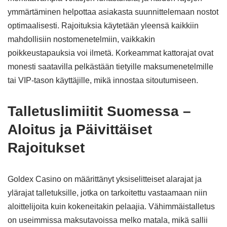
ymmärtäminen helpottaa asiakasta suunnittelemaan nostot
optimaalisesti. Rajoituksia käytetään yleensä kaikkiin
mahdollisiin nostomenetelmiin, vaikkakin
poikkeustapauksia voi ilmetä. Korkeammat kattorajat ovat
monesti saatavilla pelkästään tietyille maksumenetelmille
tai VIP-tason käyttäjille, mikä innostaa sitoutumiseen.
Talletuslimiitit Suomessa –
Aloitus ja Päivittäiset
Rajoitukset
Goldex Casino on määrittänyt yksiselitteiset alarajat ja
ylärajat talletuksille, jotka on tarkoitettu vastaamaan niin
aloittelijoita kuin kokeneitakin pelaajia. Vähimmäistalletus
on useimmissa maksutavoissa melko matala, mikä sallii