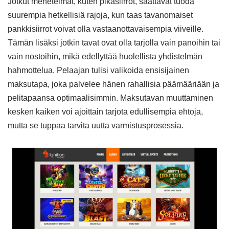
Jotkut menetelmät, kuten pikasiirrot, saattavat tuoda
suurempia hetkellisiä rajoja, kun taas tavanomaiset
pankkisiirrot voivat olla vastaanottavaisempia viiveille.
Tämän lisäksi jotkin tavat ovat olla tarjolla vain panoihin tai
vain nostoihin, mikä edellyttää huolellista yhdistelmän
hahmottelua. Pelaajan tulisi valikoida ensisijainen
maksutapa, joka palvelee hänen rahallisia päämääriään ja
pelitapaansa optimaalisimmin. Maksutavan muuttaminen
kesken kaiken voi ajoittain tarjota edullisempia ehtoja,
mutta se tuppaa tarvita uutta varmistusprosessia.