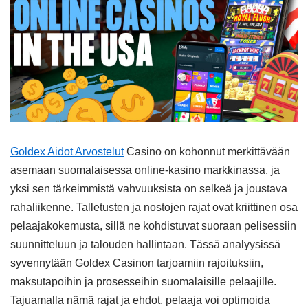
Goldex Aidot Arvostelut
Casino on kohonnut merkittävään
asemaan suomalaisessa online-kasino markkinassa, ja
yksi sen tärkeimmistä vahvuuksista on selkeä ja joustava
rahaliikenne. Talletusten ja nostojen rajat ovat kriittinen osa
pelaajakokemusta, sillä ne kohdistuvat suoraan pelisessiin
suunnitteluun ja talouden hallintaan. Tässä analyysissä
syvennytään Goldex Casinon tarjoamiin rajoituksiin,
maksutapoihin ja prosesseihin suomalaisille pelaajille.
Tajuamalla nämä rajat ja ehdot, pelaaja voi optimoida