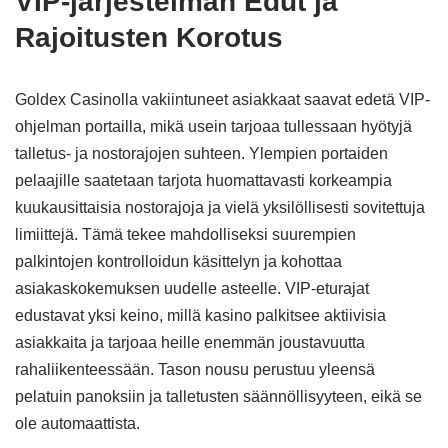
VIP-järjestelmän Edut ja
Rajoitusten Korotus
Goldex Casinolla vakiintuneet asiakkaat saavat edetä VIP-
ohjelman portailla, mikä usein tarjoaa tullessaan hyötyjä
talletus- ja nostorajojen suhteen. Ylempien portaiden
pelaajille saatetaan tarjota huomattavasti korkeampia
kuukausittaisia nostorajoja ja vielä yksilöllisesti sovitettuja
limiittejä. Tämä tekee mahdolliseksi suurempien
palkintojen kontrolloidun käsittelyn ja kohottaa
asiakaskokemuksen uudelle asteelle. VIP-eturajat
edustavat yksi keino, millä kasino palkitsee aktiivisia
asiakkaita ja tarjoaa heille enemmän joustavuutta
rahaliikenteessään. Tason nousu perustuu yleensä
pelatuin panoksiin ja talletusten säännöllisyyteen, eikä se
ole automaattista.