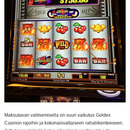
Maksutavan valitsemisella on suuri vaikutus Goldex
Casinon rajoihin ja kokonaisvaltaiseen rahaliikenteeseen.