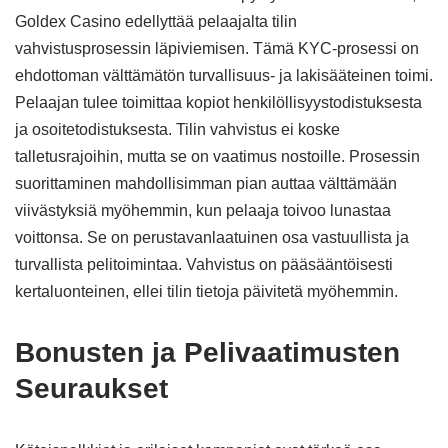
Goldex Casino edellyttää pelaajalta tilin
vahvistusprosessin läpiviemisen. Tämä KYC-prosessi on
ehdottoman välttämätön turvallisuus- ja lakisääteinen toimi.
Pelaajan tulee toimittaa kopiot henkilöllisyystodistuksesta
ja osoitetodistuksesta. Tilin vahvistus ei koske
talletusrajoihin, mutta se on vaatimus nostoille. Prosessin
suorittaminen mahdollisimman pian auttaa välttämään
viivästyksiä myöhemmin, kun pelaaja toivoo lunastaa
voittonsa. Se on perustavanlaatuinen osa vastuullista ja
turvallista pelitoimintaa. Vahvistus on pääsääntöisesti
kertaluonteinen, ellei tilin tietoja päivitetä myöhemmin.
Bonusten ja Pelivaatimusten
Seuraukset