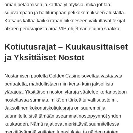
oman pelaamisen ja karttaa yllätyksiä, mikä johtaa
sujuvampaan ja hallitumpaan pelikokemukseen alustalla.
Katsaus kattaa kaikki rahan liikkeeseen vaikuttavat tekijät
alkaen perusrajoista aina VIP-ohjelman etuihin saakka.
Kotiutusrajat – Kuukausittaiset
ja Yksittäiset Nostot
Nostamisen puolella Goldex Casino soveltaa vastaavaa
periaatetta, mahdollistaen niin kerta- kuin jaksollisia
ylärajoja. Yksittäisen noston yläraja säätelee kertanostoon
nostettavaa summaa, mikä on tärkeä turvallisuustoimi.
Jaksollinen kokonaiskotiutusraja on suurempi ja
suunniteltu sisältämään useammat nostopyynnöt yhden
kuukauden. Nämä rajat ovat merkittäviä suunnitellessa
merkittävämpiä voittojen lunastuksia, ja näiden rajojen