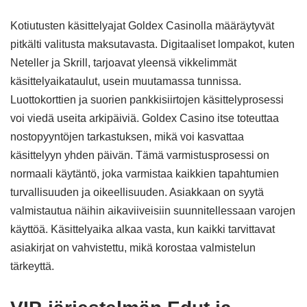
Kotiutusten käsittelyajat Goldex Casinolla määräytyvät
pitkälti valitusta maksutavasta. Digitaaliset lompakot, kuten
Neteller ja Skrill, tarjoavat yleensä vikkelimmät
käsittelyaikataulut, usein muutamassa tunnissa.
Luottokorttien ja suorien pankkisiirtojen käsittelyprosessi
voi viedä useita arkipäiviä. Goldex Casino itse toteuttaa
nostopyyntöjen tarkastuksen, mikä voi kasvattaa
käsittelyyn yhden päivän. Tämä varmistusprosessi on
normaali käytäntö, joka varmistaa kaikkien tapahtumien
turvallisuuden ja oikeellisuuden. Asiakkaan on syytä
valmistautua näihin aikaviiveisiin suunnitellessaan varojen
käyttöä. Käsittelyaika alkaa vasta, kun kaikki tarvittavat
asiakirjat on vahvistettu, mikä korostaa valmistelun
tärkeyttä.