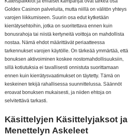
Käteispalkkiot ja erilaiset kampanjat ovat tärkeä osa
Goldex Casinon palveluita, mutta niillä on välitön yhteys
varojen liikkumiseen. Suurin osa edut kytketään
kierrätysehtoihin, jotka on suoritettava ennen kuin
bonusrahoja tai niistä kertyneitä voittoja on mahdollista
nostaa. Nämä ehdot määrittävät periaatteessa
tarkennukset varojen käytölle. On tärkeää ymmärtää, että
bonuksen aktivoiminen koskee nostomahdollisuuksiin,
sillä kotiutuksia ei tavallisesti onnistuta suorittamaan
ennen kuin kierrätysvaatimukset on täytetty. Tämä on
keskeinen tekijä rahallisessa suunnittelussa. Säännöt
eroavat bonuksen mukaisesti, ja niiden ehtoja on
selvitettävä tarkasti.
Käsittelyjen Käsittelyjaksot ja
Menettelyn Askeleet