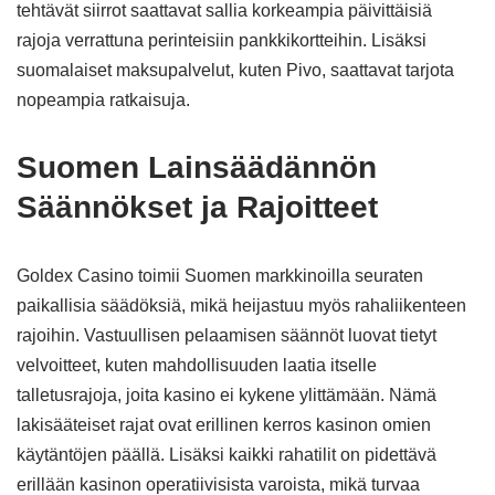
tehtävät siirrot saattavat sallia korkeampia päivittäisiä
rajoja verrattuna perinteisiin pankkikortteihin. Lisäksi
suomalaiset maksupalvelut, kuten Pivo, saattavat tarjota
nopeampia ratkaisuja.
Suomen Lainsäädännön
Säännökset ja Rajoitteet
Goldex Casino toimii Suomen markkinoilla seuraten
paikallisia säädöksiä, mikä heijastuu myös rahaliikenteen
rajoihin. Vastuullisen pelaamisen säännöt luovat tietyt
velvoitteet, kuten mahdollisuuden laatia itselle
talletusrajoja, joita kasino ei kykene ylittämään. Nämä
lakisääteiset rajat ovat erillinen kerros kasinon omien
käytäntöjen päällä. Lisäksi kaikki rahatilit on pidettävä
erillään kasinon operatiivisista varoista, mikä turvaa