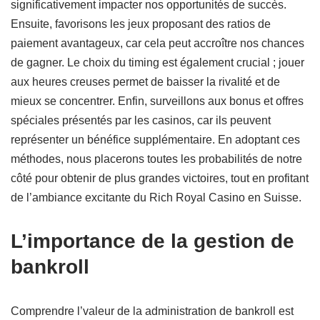
significativement impacter nos opportunités de succès.
Ensuite, favorisons les jeux proposant des ratios de
paiement avantageux, car cela peut accroître nos chances
de gagner. Le choix du timing est également crucial ; jouer
aux heures creuses permet de baisser la rivalité et de
mieux se concentrer. Enfin, surveillons aux bonus et offres
spéciales présentés par les casinos, car ils peuvent
représenter un bénéfice supplémentaire. En adoptant ces
méthodes, nous placerons toutes les probabilités de notre
côté pour obtenir de plus grandes victoires, tout en profitant
de l’ambiance excitante du Rich Royal Casino en Suisse.
L’importance de la gestion de
bankroll
Comprendre l’valeur de la administration de bankroll est