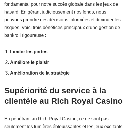
fondamental pour notre succès globale dans les jeux de
hasard. En gérant judicieusement nos fonds, nous
pouvons prendre des décisions informées et diminuer les
risques. Voici trois bénéfices principaux d’une gestion de
bankroll rigoureuse :
Limiter les pertes
Améliore le plaisir
Amélioration de la stratégie
Supériorité du service à la
clientèle au Rich Royal Casino
En pénétrant au Rich Royal Casino, ce ne sont pas
seulement les lumières éblouissantes et les jeux excitants