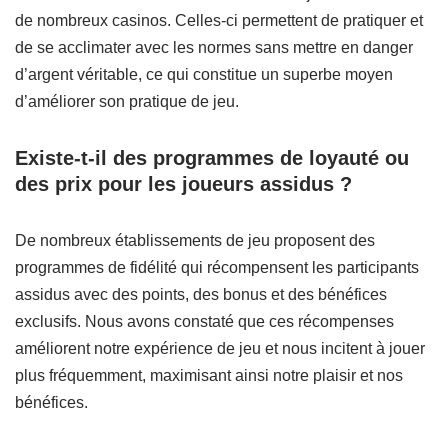
de nombreux casinos. Celles-ci permettent de pratiquer et
de se acclimater avec les normes sans mettre en danger
d’argent véritable, ce qui constitue un superbe moyen
d’améliorer son pratique de jeu.
Existe-t-il des programmes de loyauté ou
des prix pour les joueurs assidus ?
De nombreux établissements de jeu proposent des
programmes de fidélité qui récompensent les participants
assidus avec des points, des bonus et des bénéfices
exclusifs. Nous avons constaté que ces récompenses
améliorent notre expérience de jeu et nous incitent à jouer
plus fréquemment, maximisant ainsi notre plaisir et nos
bénéfices.