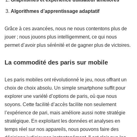
Algorithmes d’apprentissage adaptatif
Grâce à ces avancées, nous ne nous contentons plus de
jouer ; nous jouons plus intelligemment, ce qui nous
permet d’avoir plus sérénité et de gagner plus de victoires.
La commodité des paris sur mobile
Les paris mobiles ont révolutionné le jeu, nous offrant un
choix de choix absolu. Un simple smartphone suffit pour
explorer une variété d’options de paris, où que nous
soyons. Cette facilité d’accès facilite non seulement
l’expérience de pari, mais améliore aussi notre stratégie
stratégique. En exploitant les données et analyses en
temps réel sur nos appareils, nous pouvons faire des