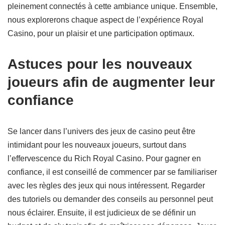
pleinement connectés à cette ambiance unique. Ensemble,
nous explorerons chaque aspect de l’expérience Royal
Casino, pour un plaisir et une participation optimaux.
Astuces pour les nouveaux
joueurs afin de augmenter leur
confiance
Se lancer dans l’univers des jeux de casino peut être
intimidant pour les nouveaux joueurs, surtout dans
l’effervescence du Rich Royal Casino. Pour gagner en
confiance, il est conseillé de commencer par se familiariser
avec les règles des jeux qui nous intéressent. Regarder
des tutoriels ou demander des conseils au personnel peut
nous éclairer. Ensuite, il est judicieux de se définir un