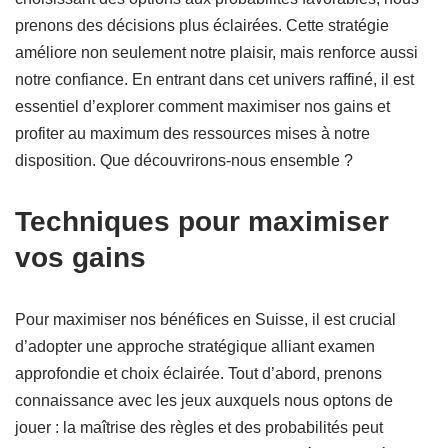
prenons des décisions plus éclairées. Cette stratégie
améliore non seulement notre plaisir, mais renforce aussi
notre confiance. En entrant dans cet univers raffiné, il est
essentiel d’explorer comment maximiser nos gains et
profiter au maximum des ressources mises à notre
disposition. Que découvrirons-nous ensemble ?
Techniques pour maximiser
vos gains
Pour maximiser nos bénéfices en Suisse, il est crucial
d’adopter une approche stratégique alliant examen
approfondie et choix éclairée. Tout d’abord, prenons
connaissance avec les jeux auxquels nous optons de
jouer : la maîtrise des règles et des probabilités peut