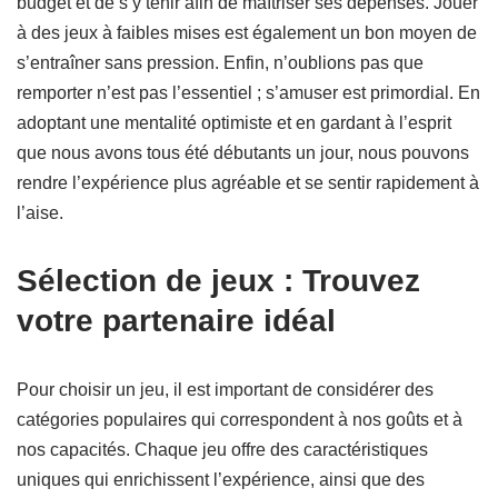
budget et de s’y tenir afin de maîtriser ses dépenses. Jouer
à des jeux à faibles mises est également un bon moyen de
s’entraîner sans pression. Enfin, n’oublions pas que
remporter n’est pas l’essentiel ; s’amuser est primordial. En
adoptant une mentalité optimiste et en gardant à l’esprit
que nous avons tous été débutants un jour, nous pouvons
rendre l’expérience plus agréable et se sentir rapidement à
l’aise.
Sélection de jeux : Trouvez
votre partenaire idéal
Pour choisir un jeu, il est important de considérer des
catégories populaires qui correspondent à nos goûts et à
nos capacités. Chaque jeu offre des caractéristiques
uniques qui enrichissent l’expérience, ainsi que des