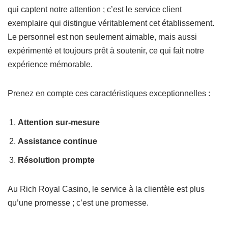
qui captent notre attention ; c’est le service client
exemplaire qui distingue véritablement cet établissement.
Le personnel est non seulement aimable, mais aussi
expérimenté et toujours prêt à soutenir, ce qui fait notre
expérience mémorable.
Prenez en compte ces caractéristiques exceptionnelles :
Attention sur-mesure
Assistance continue
Résolution prompte
Au Rich Royal Casino, le service à la clientèle est plus
qu’une promesse ; c’est une promesse.