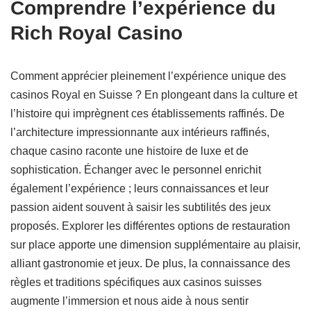
Comprendre l’expérience du
Rich Royal Casino
Comment apprécier pleinement l’expérience unique des
casinos Royal en Suisse ? En plongeant dans la culture et
l’histoire qui imprègnent ces établissements raffinés. De
l’architecture impressionnante aux intérieurs raffinés,
chaque casino raconte une histoire de luxe et de
sophistication. Échanger avec le personnel enrichit
également l’expérience ; leurs connaissances et leur
passion aident souvent à saisir les subtilités des jeux
proposés. Explorer les différentes options de restauration
sur place apporte une dimension supplémentaire au plaisir,
alliant gastronomie et jeux. De plus, la connaissance des
règles et traditions spécifiques aux casinos suisses
augmente l’immersion et nous aide à nous sentir