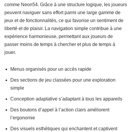
comme Neon54. Grâce à une structure logique, les joueurs
peuvent naviguer sans effort parmi une large gamme de
jeux et de fonctionnalités, ce qui favorise un sentiment de
liberté et de plaisir. La navigation simple contribue à une
expérience harmonieuse, permettant aux joueurs de
passer moins de temps à chercher et plus de temps à
jouer.
Menus organisés pour un accès rapide
Des sections de jeu classées pour une exploration
simple
Conception adaptative s’adaptant à tous les appareils
Des boutons d’appel à l’action clairs améliorent
l’ergonomie
Des visuels esthétiques qui enchantent et captivent