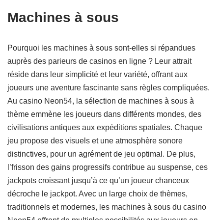
Machines à sous
Pourquoi les machines à sous sont-elles si répandues
auprès des parieurs de casinos en ligne ? Leur attrait
réside dans leur simplicité et leur variété, offrant aux
joueurs une aventure fascinante sans règles compliquées.
Au casino Neon54, la sélection de machines à sous à
thème emmène les joueurs dans différents mondes, des
civilisations antiques aux expéditions spatiales. Chaque
jeu propose des visuels et une atmosphère sonore
distinctives, pour un agrément de jeu optimal. De plus,
l’frisson des gains progressifs contribue au suspense, ces
jackpots croissant jusqu’à ce qu’un joueur chanceux
décroche le jackpot. Avec un large choix de thèmes,
traditionnels et modernes, les machines à sous du casino