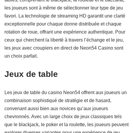
les joueurs sont à même de sélectionner leur type de jeu
favori. La technologie de streaming HD garantit une clarté
exceptionnelle pour chaque donne distribuée et chaque
rotation de roue, offrant une expérience authentique. Pour
ceux qui cherchent la liberté à travers l’échange et le jeu,
les jeux avec croupiers en direct de Neon54 Casino sont
un choix parfait.
Jeux de table
Les jeux de table du casino Neon54 offrent aux joueurs un
combinaison sophistiqué de stratégie et de hasard,
convenant aussi bien aux novices qu’aux joueurs
chevronnés. Avec un large choix de jeux classiques tels
que le blackjack, le poker et la roulette, les joueurs peuvent
explorer diverses variantes pour une expérience de jeu