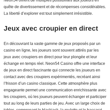
Neon54 offrent de multiples possibilités aux joueurs en
quête de divertissement et de récompenses considérables.
La liberté d’explorer est tout simplement irrésistible.
Jeux avec croupier en direct
En découvrant la vaste gamme de jeux proposés par un
casino en ligne, les joueurs sont souvent attirés par les
jeux avec croupiers en direct pour leur plongée et leur
échange en temps réel. Neon54 Casino offre une interface
de jeux en direct fascinante qui connecte les joueurs en
contact avec des croupiers expérimentés, recréant ainsi
l’frisson d’un casino classique. Cette atmosphère plus
engageante permet une communication enrichissante avec
les croupiers, où les joueurs peuvent échanger et participer
tout au long de leurs parties de jeu. Avec un large choix de
tables, comprenant le blackjack, la roulette et le baccarat,