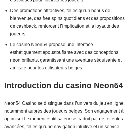
Des promotions attractives, telles qu’un bonus de
bienvenue, des free spins quotidiens et des propositions
de cashback, renforcent l’implication et la loyauté des
joueurs.
Le casino Neon54 propose une interface
esthétiquement époustouflante avec des conceptions
néon brillants, garantissant une aventure séduisante et
amicale pour les utilisateurs belges.
Introduction du casino Neon54
Neon54 Casino se distingue dans l’univers du jeu en ligne,
notamment auprès des joueurs belges. Son engagement à
optimiser l’expérience utilisateur se traduit par de récentes
avancées, telles qu’une navigation intuitive et un service