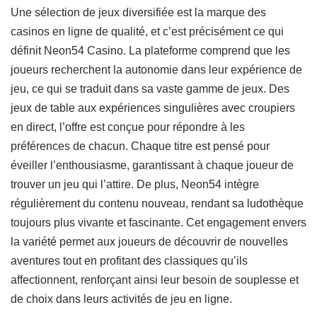
Une sélection de jeux diversifiée est la marque des
casinos en ligne de qualité, et c’est précisément ce qui
définit Neon54 Casino. La plateforme comprend que les
joueurs recherchent la autonomie dans leur expérience de
jeu, ce qui se traduit dans sa vaste gamme de jeux. Des
jeux de table aux expériences singulières avec croupiers
en direct, l’offre est conçue pour répondre à les
préférences de chacun. Chaque titre est pensé pour
éveiller l’enthousiasme, garantissant à chaque joueur de
trouver un jeu qui l’attire. De plus, Neon54 intègre
régulièrement du contenu nouveau, rendant sa ludothèque
toujours plus vivante et fascinante. Cet engagement envers
la variété permet aux joueurs de découvrir de nouvelles
aventures tout en profitant des classiques qu’ils
affectionnent, renforçant ainsi leur besoin de souplesse et
de choix dans leurs activités de jeu en ligne.