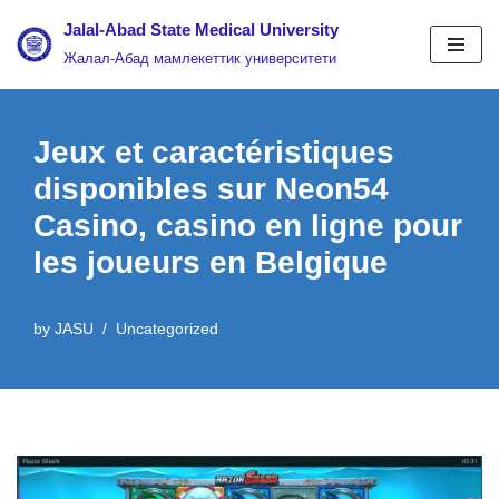
Jalal-Abad State Medical University
Жалал-Абад мамлекеттик университети
Skip
to
content
Jeux et caractéristiques
disponibles sur Neon54
Casino, casino en ligne pour
les joueurs en Belgique
by
JASU
Uncategorized