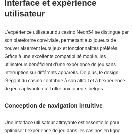
Interface et expérience
utilisateur
L’expérience utilisateur du casino Neon54 se distingue par
son plateforme conviviale, permettant aux joueurs de
trouver aisément leurs jeux et fonctionnalités préférés.
Grâce à une excellente compatibilité mobile, les
utilisateurs bénéficient d’une expérience de jeu sans
interruption sur différents appareils. De plus, le design
élégant du casino contribue à son attrait et à l’expérience
de jeu captivante qu’il offre aux joueurs belges.
Conception de navigation intuitive
Une interface utilisateur attrayante est essentielle pour
optimiser l’expérience de jeu dans les casinos en ligne