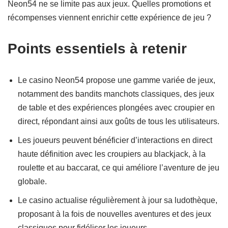
Neon54 ne se limite pas aux jeux. Quelles promotions et
récompenses viennent enrichir cette expérience de jeu ?
Points essentiels à retenir
Le casino Neon54 propose une gamme variée de jeux,
notamment des bandits manchots classiques, des jeux
de table et des expériences plongées avec croupier en
direct, répondant ainsi aux goûts de tous les utilisateurs.
Les joueurs peuvent bénéficier d’interactions en direct
haute définition avec les croupiers au blackjack, à la
roulette et au baccarat, ce qui améliore l’aventure de jeu
globale.
Le casino actualise régulièrement à jour sa ludothèque,
proposant à la fois de nouvelles aventures et des jeux
classiques pour fidéliser les joueurs.