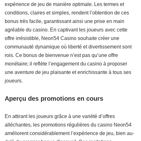
expérience de jeu de manière optimale. Les termes et
conditions, claires et simples, rendent l’obtention de ces
bonus très facile, garantissant ainsi une prise en main
agréable du casino. En captivant les joueurs avec cette
offre irrésistible, Neon54 Casino souhaite créer une
communauté dynamique où liberté et divertissement sont
rois. Ce bonus de bienvenue n’est pas qu’une offre
monétaire; il reflète l’engagement du casino à proposer
une aventure de jeu plaisante et enrichissante à tous ses
joueurs.
Aperçu des promotions en cours
En attirant les joueurs grâce à une variété d’offres
alléchantes, les promotions régulières du casino Neon54
améliorent considérablement l’expérience de jeu, bien au-