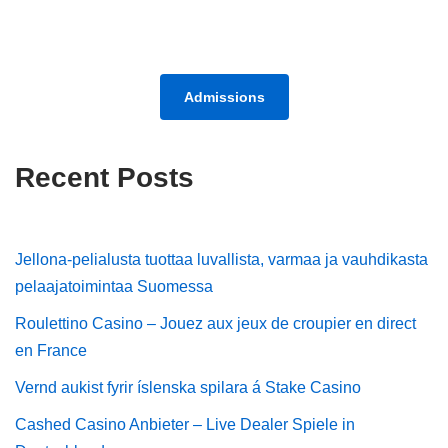
Admissions
Recent Posts
Jellona-pelialusta tuottaa luvallista, varmaa ja vauhdikasta
pelaajatoimintaa Suomessa
Roulettino Casino – Jouez aux jeux de croupier en direct
en France
Vernd aukist fyrir íslenska spilara á Stake Casino
Cashed Casino Anbieter – Live Dealer Spiele in