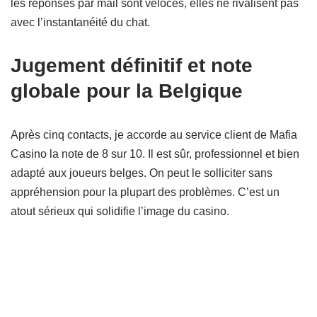
les réponses par mail sont véloces, elles ne rivalisent pas
avec l’instantanéité du chat.
Jugement définitif et note
globale pour la Belgique
Après cinq contacts, je accorde au service client de Mafia
Casino la note de 8 sur 10. Il est sûr, professionnel et bien
adapté aux joueurs belges. On peut le solliciter sans
appréhension pour la plupart des problèmes. C’est un
atout sérieux qui solidifie l’image du casino.