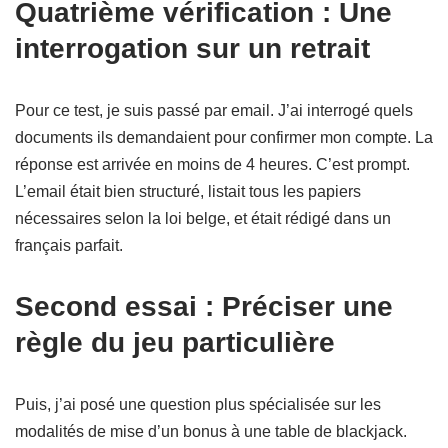
Quatrième vérification : Une
interrogation sur un retrait
Pour ce test, je suis passé par email. J’ai interrogé quels
documents ils demandaient pour confirmer mon compte. La
réponse est arrivée en moins de 4 heures. C’est prompt.
L’email était bien structuré, listait tous les papiers
nécessaires selon la loi belge, et était rédigé dans un
français parfait.
Second essai : Préciser une
règle du jeu particulière
Puis, j’ai posé une question plus spécialisée sur les
modalités de mise d’un bonus à une table de blackjack.