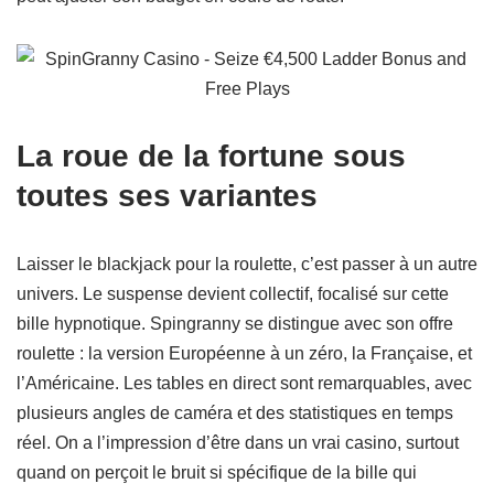
La roue de la fortune sous
toutes ses variantes
Laisser le blackjack pour la roulette, c’est passer à un autre
univers. Le suspense devient collectif, focalisé sur cette
bille hypnotique. Spingranny se distingue avec son offre
roulette : la version Européenne à un zéro, la Française, et
l’Américaine. Les tables en direct sont remarquables, avec
plusieurs angles de caméra et des statistiques en temps
réel. On a l’impression d’être dans un vrai casino, surtout
quand on perçoit le bruit si spécifique de la bille qui