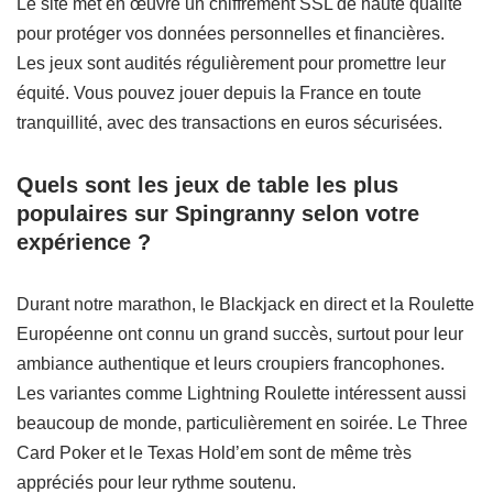
Le site met en œuvre un chiffrement SSL de haute qualité
pour protéger vos données personnelles et financières.
Les jeux sont audités régulièrement pour promettre leur
équité. Vous pouvez jouer depuis la France en toute
tranquillité, avec des transactions en euros sécurisées.
Quels sont les jeux de table les plus
populaires sur Spingranny selon votre
expérience ?
Durant notre marathon, le Blackjack en direct et la Roulette
Européenne ont connu un grand succès, surtout pour leur
ambiance authentique et leurs croupiers francophones.
Les variantes comme Lightning Roulette intéressent aussi
beaucoup de monde, particulièrement en soirée. Le Three
Card Poker et le Texas Hold’em sont de même très
appréciés pour leur rythme soutenu.