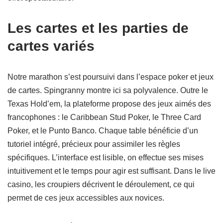
Les cartes et les parties de
cartes variés
Notre marathon s’est poursuivi dans l’espace poker et jeux
de cartes. Spingranny montre ici sa polyvalence. Outre le
Texas Hold’em, la plateforme propose des jeux aimés des
francophones : le Caribbean Stud Poker, le Three Card
Poker, et le Punto Banco. Chaque table bénéficie d’un
tutoriel intégré, précieux pour assimiler les règles
spécifiques. L’interface est lisible, on effectue ses mises
intuitivement et le temps pour agir est suffisant. Dans le live
casino, les croupiers décrivent le déroulement, ce qui
permet de ces jeux accessibles aux novices.