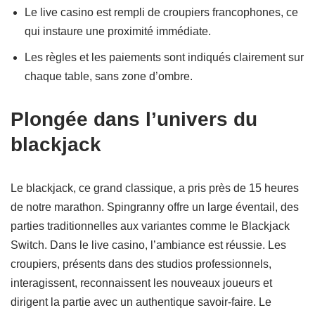
Le live casino est rempli de croupiers francophones, ce
qui instaure une proximité immédiate.
Les règles et les paiements sont indiqués clairement sur
chaque table, sans zone d’ombre.
Plongée dans l’univers du
blackjack
Le blackjack, ce grand classique, a pris près de 15 heures
de notre marathon. Spingranny offre un large éventail, des
parties traditionnelles aux variantes comme le Blackjack
Switch. Dans le live casino, l’ambiance est réussie. Les
croupiers, présents dans des studios professionnels,
interagissent, reconnaissent les nouveaux joueurs et
dirigent la partie avec un authentique savoir-faire. Le