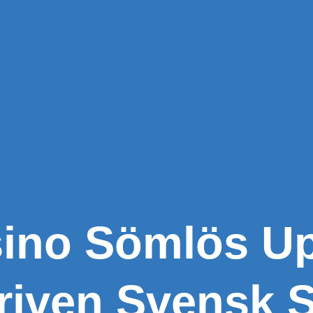
sino Sömlös U
driven Svensk 