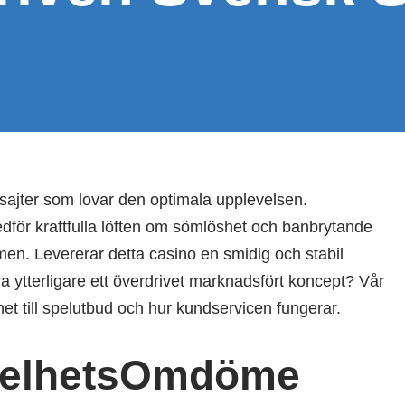
sajter som lovar den optimala upplevelsen.
dför kraftfulla löften om sömlöshet och banbrytande
en. Levererar detta casino en smidig och stabil
ra ytterligare ett överdrivet marknadsfört koncept? Vår
rhet till spelutbud och hur kundservicen fungerar.
 HelhetsOmdöme