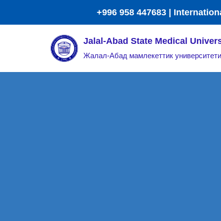
+996 958 447683 | Internation
Skip
Jalal-Abad State Medical Univers
to
Жалал-Абад мамлекеттик университет
content