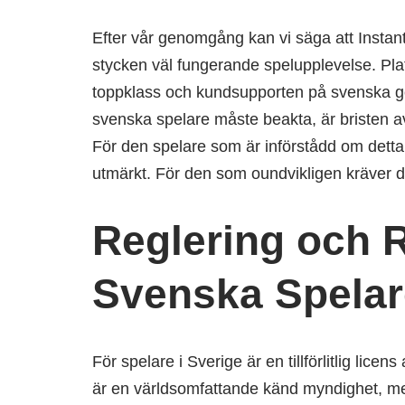
Efter vår genomgång kan vi säga att Instant
stycken väl fungerande spelupplevelse. Plat
toppklass och kundsupporten på svenska gör
svenska spelare måste beakta, är bristen a
För den spelare som är införstådd om detta 
utmärkt. För den som oundvikligen kräver de
Reglering och R
Svenska Spelar
För spelare i Sverige är en tillförlitlig lic
är en världsomfattande känd myndighet, me