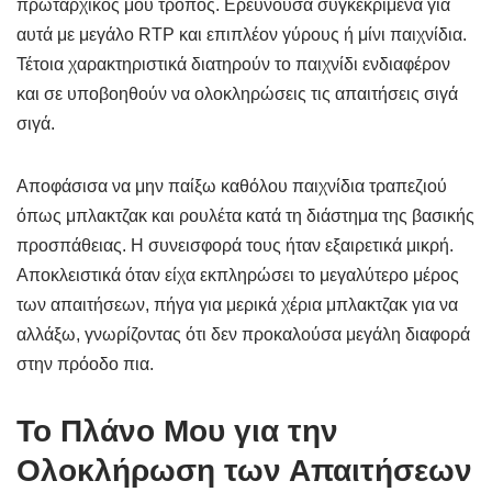
πρωταρχικός μου τρόπος. Ερευνούσα συγκεκριμένα για
αυτά με μεγάλο RTP και επιπλέον γύρους ή μίνι παιχνίδια.
Τέτοια χαρακτηριστικά διατηρούν το παιχνίδι ενδιαφέρον
και σε υποβοηθούν να ολοκληρώσεις τις απαιτήσεις σιγά
σιγά.
Αποφάσισα να μην παίξω καθόλου παιχνίδια τραπεζιού
όπως μπλακτζακ και ρουλέτα κατά τη διάστημα της βασικής
προσπάθειας. Η συνεισφορά τους ήταν εξαιρετικά μικρή.
Αποκλειστικά όταν είχα εκπληρώσει το μεγαλύτερο μέρος
των απαιτήσεων, πήγα για μερικά χέρια μπλακτζακ για να
αλλάξω, γνωρίζοντας ότι δεν προκαλούσα μεγάλη διαφορά
στην πρόοδο πια.
Το Πλάνο Μου για την
Ολοκλήρωση των Απαιτήσεων