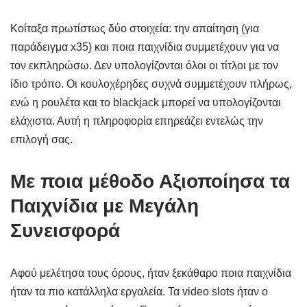
Κοίταξα πρωτίστως δύο στοιχεία: την απαίτηση (για
παράδειγμα x35) και ποια παιχνίδια συμμετέχουν για να
τον εκπληρώσω. Δεν υπολογίζονται όλοι οι τίτλοι με τον
ίδιο τρόπο. Οι κουλοχέρηδες συχνά συμμετέχουν πλήρως,
ενώ η ρουλέτα και το blackjack μπορεί να υπολογίζονται
ελάχιστα. Αυτή η πληροφορία επηρεάζει εντελώς την
επιλογή σας.
Με ποια μέθοδο Αξιοποίησα τα
Παιχνίδια με Μεγάλη
Συνεισφορά
Αφού μελέτησα τους όρους, ήταν ξεκάθαρο ποια παιχνίδια
ήταν τα πιο κατάλληλα εργαλεία. Τα video slots ήταν ο