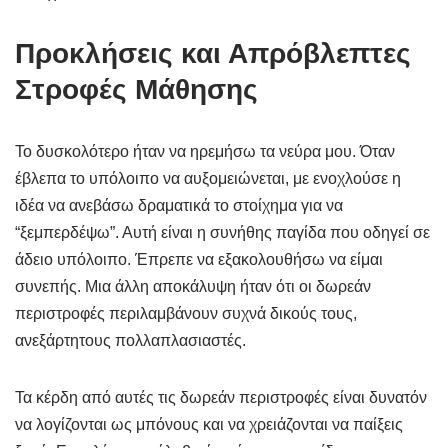
Προκλήσεις και Απρόβλεπτες
Στροφές Μάθησης
Το δυσκολότερο ήταν να ηρεμήσω τα νεύρα μου. Όταν
έβλεπα το υπόλοιπο να αυξομειώνεται, με ενοχλούσε η
ιδέα να ανεβάσω δραματικά το στοίχημα για να
“ξεμπερδέψω”. Αυτή είναι η συνήθης παγίδα που οδηγεί σε
άδειο υπόλοιπο. Έπρεπε να εξακολουθήσω να είμαι
συνεπής. Μια άλλη αποκάλυψη ήταν ότι οι δωρεάν
περιστροφές περιλαμβάνουν συχνά δικούς τους,
ανεξάρτητους πολλαπλασιαστές.
Τα κέρδη από αυτές τις δωρεάν περιστροφές είναι δυνατόν
να λογίζονται ως μπόνους και να χρειάζονται να παίξεις