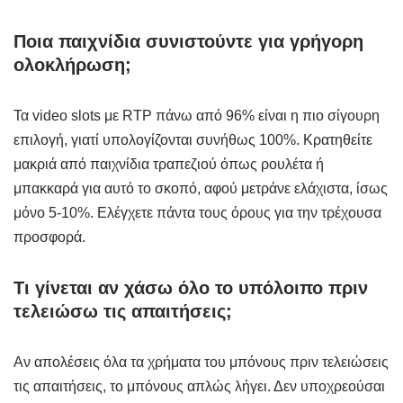
Ποια παιχνίδια συνιστούντε για γρήγορη
ολοκλήρωση;
Τα video slots με RTP πάνω από 96% είναι η πιο σίγουρη
επιλογή, γιατί υπολογίζονται συνήθως 100%. Κρατηθείτε
μακριά από παιχνίδια τραπεζιού όπως ρουλέτα ή
μπακκαρά για αυτό το σκοπό, αφού μετράνε ελάχιστα, ίσως
μόνο 5-10%. Ελέγχετε πάντα τους όρους για την τρέχουσα
προσφορά.
Τι γίνεται αν χάσω όλο το υπόλοιπο πριν
τελειώσω τις απαιτήσεις;
Αν απολέσεις όλα τα χρήματα του μπόνους πριν τελειώσεις
τις απαιτήσεις, το μπόνους απλώς λήγει. Δεν υποχρεούσαι