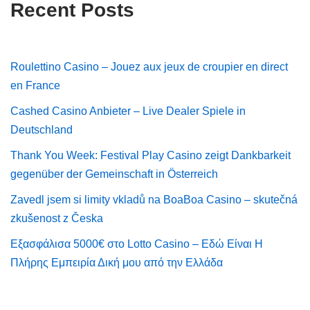
Recent Posts
Roulettino Casino – Jouez aux jeux de croupier en direct
en France
Cashed Casino Anbieter – Live Dealer Spiele in
Deutschland
Thank You Week: Festival Play Casino zeigt Dankbarkeit
gegenüber der Gemeinschaft in Österreich
Zavedl jsem si limity vkladů na BoaBoa Casino – skutečná
zkušenost z Česka
Εξασφάλισα 5000€ στο Lotto Casino – Εδώ Είναι Η
Πλήρης Εμπειρία Δική μου από την Ελλάδα