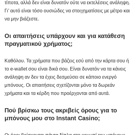
τίποτα, αλλά δεν είναι δυνατόν ούτε να εκτελέσεις ανάληψη.
Γι’ αυτό είναι τόσο ουσιώδες να στοιχηματίσεις με μέτρο και
να μην βιάζεστε.
Οι απαιτήσεις υπάρχουν και για κατάθεση
πραγματικού χρήματος;
Καθόλου. Τα χρήματα που βάζεις εσύ από την κάρτα σου ή
το e-wallet σου είναι δικά σου. Είναι δυνατόν να τα κάνεις
ανάληψη αν δεν τα έχεις δεσμεύσει σε κάποιο ενεργό
μπόνους. Οι απαιτήσεις σχετίζονται μόνο τα δωρεάν
χρήματα και τα κέρδη που προέρχονται από αυτά.
Πού βρίσκω τους ακριβείς όρους για το
μπόνους μου στο Instant Casino;