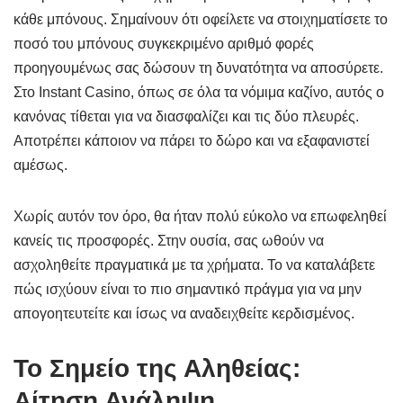
κάθε μπόνους. Σημαίνουν ότι οφείλετε να στοιχηματίσετε το
ποσό του μπόνους συγκεκριμένο αριθμό φορές
προηγουμένως σας δώσουν τη δυνατότητα να αποσύρετε.
Στο Instant Casino, όπως σε όλα τα νόμιμα καζίνο, αυτός ο
κανόνας τίθεται για να διασφαλίζει και τις δύο πλευρές.
Αποτρέπει κάποιον να πάρει το δώρο και να εξαφανιστεί
αμέσως.
Χωρίς αυτόν τον όρο, θα ήταν πολύ εύκολο να επωφεληθεί
κανείς τις προσφορές. Στην ουσία, σας ωθούν να
ασχοληθείτε πραγματικά με τα χρήματα. Το να καταλάβετε
πώς ισχύουν είναι το πιο σημαντικό πράγμα για να μην
απογοητευτείτε και ίσως να αναδειχθείτε κερδισμένος.
Το Σημείο της Αληθείας:
Αίτηση Ανάληψη