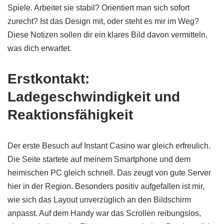
Spiele. Arbeitet sie stabil? Orientiert man sich sofort
zurecht? Ist das Design mit, oder steht es mir im Weg?
Diese Notizen sollen dir ein klares Bild davon vermitteln,
was dich erwartet.
Erstkontakt:
Ladegeschwindigkeit und
Reaktionsfähigkeit
Der erste Besuch auf Instant Casino war gleich erfreulich.
Die Seite startete auf meinem Smartphone und dem
heimischen PC gleich schnell. Das zeugt von gute Server
hier in der Region. Besonders positiv aufgefallen ist mir,
wie sich das Layout unverzüglich an den Bildschirm
anpasst. Auf dem Handy war das Scrollen reibungslos,