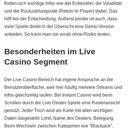
finden sich wichtige Infos wie der Entwickler, die Volatilität
und die Rückzahlungsrate (Return to Player) dabei. Das
hilft bei der Entscheidung. Äußerst positiv ist auch, dass
viele Spiele direkt in der Übersicht eine Demo-Version
anbieten. So kann man sie vorab ohne Risiko testen.
Besonderheiten im Live
Casino Segment
Der Live Casino Bereich hat eigene Ansprüche an die
Benutzeroberfläche, weil hier häufig mehrere Streams und
Infos gleichzeitig laufen. Bei Instant Casino wird beim
Scrollen durch die Live-Dealer-Spiele eine Rasteransicht
genutzt. Jeder Tisch wird als Karte mit allen wichtigen
Daten dargestellt: Limit, Name des Dealers, Belegung.
Beim Wechseln zwischen Kategorien wie “Blackjack”,