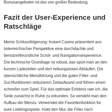
Bonusangeboten ist das von großer Bedeutung.
Fazit der User-Experience und
Ratschläge
Meine Schlussfolgerung: Instant Casino präsentiert aus
österreichischer Perspektive eine durchdachte und
benutzerfreundliche Scroll- und Navigationsexperience.
Die technische Grundlage ist robust, das spürt man an den
kurzen Ladezeiten und den reibungslosen Abläufen. Die
übersichtliche Menüführung und die guten Filter- und
Suchfunktionen reduzieren Zeitaufwand und führen einen
schneller zum Spiel. Für das optimale Erlebnis rate ich, die
Seite zunächst in Ruhe zu erkunden. So versteht man den
Aufbau der Menüs. Verwendet die Favoritenfunktion für
eure Lieblingsspiele. Habt den Mut, die Filter nach