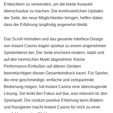
Entwicklern zu verwenden, um die breite Auswahl
überschaubar zu machen. Die kontinuierlichen Updates
der Seite, die neue Möglichkeiten bringen, helfen dabei,
dass die Erfahrung langfristig angenehm bleibt.
Das Scroll-Verhalten und das gesamte Interface-Design
von Instant Casino tragen spürbar zu einem angenehmen
Spielerlebnis bei. Die Seite erscheint modern, stabil und
auf den heimischen Markt abgestimmt. Kleine
Performance-Einbußen auf älteren Geräten
beeinträchtigen diesen Gesamteindruck kaum. Für Spieler,
die eine geschmeidige, einfache und zeitsparende
Bedienung mögen, hat Instant Casino eine überzeugende
Lösung. Sie lenkt den Fokus auf das, was relevant ist: den
Spielspaß. Die rundum positive Erfahrung beim Blättern
und Navigieren macht Instant Casino für mich zu einer