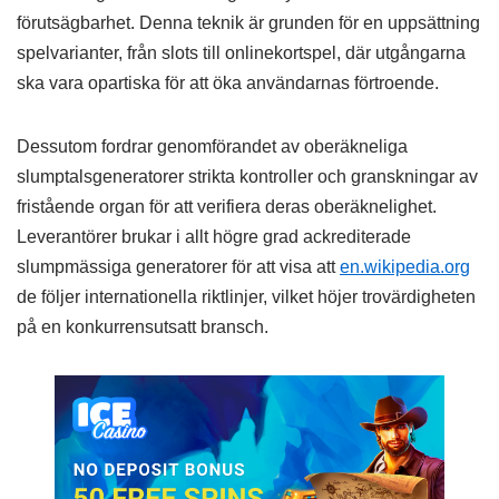
förutsägbarhet. Denna teknik är grunden för en uppsättning
spelvarianter, från slots till onlinekortspel, där utgångarna
ska vara opartiska för att öka användarnas förtroende.
Dessutom fordrar genomförandet av oberäkneliga
slumptalsgeneratorer strikta kontroller och granskningar av
fristående organ för att verifiera deras oberäknelighet.
Leverantörer brukar i allt högre grad ackrediterade
slumpmässiga generatorer för att visa att
en.wikipedia.org
de följer internationella riktlinjer, vilket höjer trovärdigheten
på en konkurrensutsatt bransch.