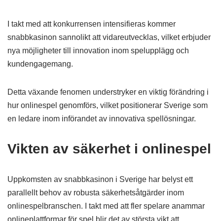
I takt med att konkurrensen intensifieras kommer
snabbkasinon sannolikt att vidareutvecklas, vilket erbjuder
nya möjligheter till innovation inom spelupplägg och
kundengagemang.
Detta växande fenomen understryker en viktig förändring i
hur onlinespel genomförs, vilket positionerar Sverige som
en ledare inom införandet av innovativa spellösningar.
Vikten av säkerhet i onlinespel
Uppkomsten av snabbkasinon i Sverige har belyst ett
parallellt behov av robusta säkerhetsåtgärder inom
onlinespelbranschen. I takt med att fler spelare anammar
onlineplattformar för spel blir det av största vikt att