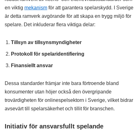
en viktig
mekanism
för att garantera spelarskydd. I Sverige
är detta ramverk avgörande för att skapa en trygg miljö för
spelare. Det inkluderar flera viktiga delar:
Tillsyn av tillsynsmyndigheter
Protokoll för spelaridentifiering
Finansiellt ansvar
Dessa standarder främjar inte bara förtroende bland
konsumenter utan höjer också den övergripande
trovärdigheten för onlinespelsektorn i Sverige, vilket bidrar
avsevärt till spelarsäkerhet och tillit för branschen.
Initiativ för ansvarsfullt spelande