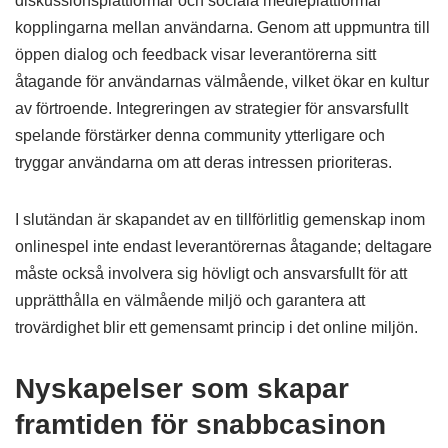
diskussionsplattformar och sociala medieplattformar
kopplingarna mellan användarna. Genom att uppmuntra till
öppen dialog och feedback visar leverantörerna sitt
åtagande för användarnas välmående, vilket ökar en kultur
av förtroende. Integreringen av strategier för ansvarsfullt
spelande förstärker denna community ytterligare och
tryggar användarna om att deras intressen prioriteras.
I slutändan är skapandet av en tillförlitlig gemenskap inom
onlinespel inte endast leverantörernas åtagande; deltagare
måste också involvera sig hövligt och ansvarsfullt för att
upprätthålla en välmående miljö och garantera att
trovärdighet blir ett gemensamt princip i det online miljön.
Nyskapelser som skapar
framtiden för snabbcasinon