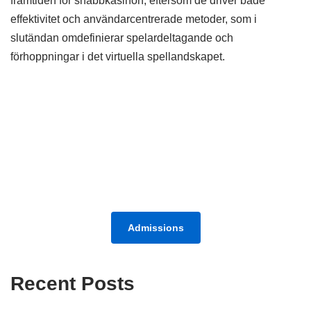
framtiden för snabbkasinon, eftersom de driver både
effektivitet och användarcentrerade metoder, som i
slutändan omdefinierar spelardeltagande och
förhoppningar i det virtuella spellandskapet.
Admissions
Recent Posts