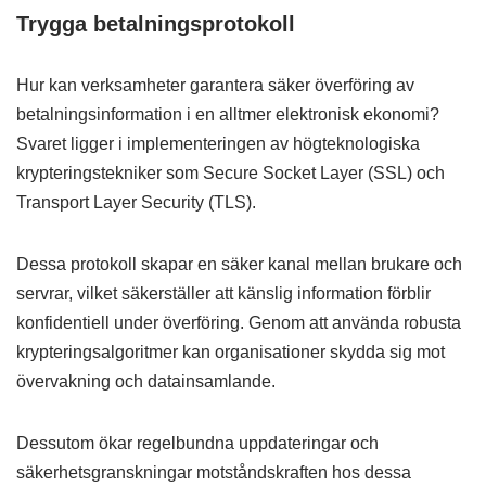
Trygga betalningsprotokoll
Hur kan verksamheter garantera säker överföring av
betalningsinformation i en alltmer elektronisk ekonomi?
Svaret ligger i implementeringen av högteknologiska
krypteringstekniker som Secure Socket Layer (SSL) och
Transport Layer Security (TLS).
Dessa protokoll skapar en säker kanal mellan brukare och
servrar, vilket säkerställer att känslig information förblir
konfidentiell under överföring. Genom att använda robusta
krypteringsalgoritmer kan organisationer skydda sig mot
övervakning och datainsamlande.
Dessutom ökar regelbundna uppdateringar och
säkerhetsgranskningar motståndskraften hos dessa