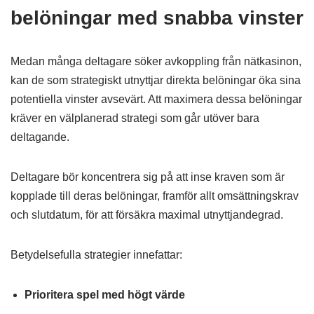
belöningar med snabba vinster
Medan många deltagare söker avkoppling från nätkasinon,
kan de som strategiskt utnyttjar direkta belöningar öka sina
potentiella vinster avsevärt. Att maximera dessa belöningar
kräver en välplanerad strategi som går utöver bara
deltagande.
Deltagare bör koncentrera sig på att inse kraven som är
kopplade till deras belöningar, framför allt omsättningskrav
och slutdatum, för att försäkra maximal utnyttjandegrad.
Betydelsefulla strategier innefattar:
Prioritera spel med högt värde