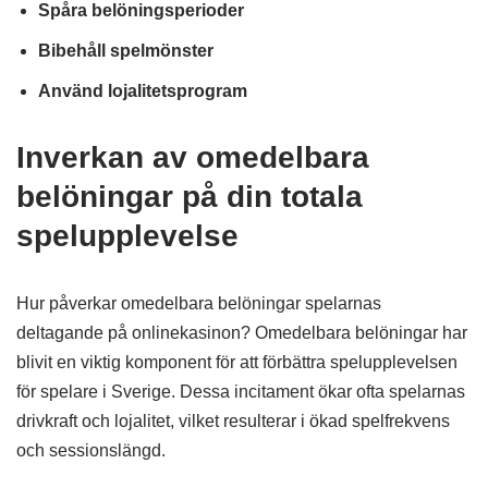
Spåra belöningsperioder
Bibehåll spelmönster
Använd lojalitetsprogram
Inverkan av omedelbara
belöningar på din totala
spelupplevelse
Hur påverkar omedelbara belöningar spelarnas
deltagande på onlinekasinon? Omedelbara belöningar har
blivit en viktig komponent för att förbättra spelupplevelsen
för spelare i Sverige. Dessa incitament ökar ofta spelarnas
drivkraft och lojalitet, vilket resulterar i ökad spelfrekvens
och sessionslängd.