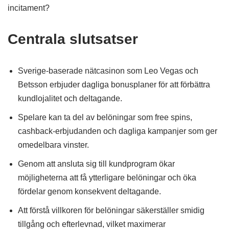
incitament?
Centrala slutsatser
Sverige-baserade nätcasinon som Leo Vegas och
Betsson erbjuder dagliga bonusplaner för att förbättra
kundlojalitet och deltagande.
Spelare kan ta del av belöningar som free spins,
cashback-erbjudanden och dagliga kampanjer som ger
omedelbara vinster.
Genom att ansluta sig till kundprogram ökar
möjligheterna att få ytterligare belöningar och öka
fördelar genom konsekvent deltagande.
Att förstå villkoren för belöningar säkerställer smidig
tillgång och efterlevnad, vilket maximerar