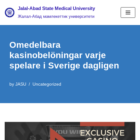
Jalal-Abad State Medical University
Жалал-Абад мамлекеттик университети
Skip
to
content
Omedelbara
kasinobelöningar varje
spelare i Sverige dagligen
by
JASU
Uncategorized