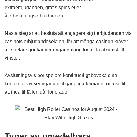
extraerbjudanden, gratis spins eller
återbetalningserbjudanden.
Nästa steg är att besluta att engagera sig i erbjudanden via
casinots erbjudandesektion, för att många casinon kräver
att spelare godkänner engagemang för att få åtkomst till
vinster.
Avslutningsvis bör spelare kontinuerligt bevaka sina
konton för aviseringar om tillgängliga förmåner och se till
att inga tillfällen går förlorade.
Typer av omedelbara