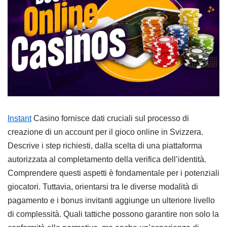
Instant
Casino fornisce dati cruciali sul processo di
creazione di un account per il gioco online in Svizzera.
Descrive i step richiesti, dalla scelta di una piattaforma
autorizzata al completamento della verifica dell’identità.
Comprendere questi aspetti è fondamentale per i potenziali
giocatori. Tuttavia, orientarsi tra le diverse modalità di
pagamento e i bonus invitanti aggiunge un ulteriore livello
di complessità. Quali tattiche possono garantire non solo la