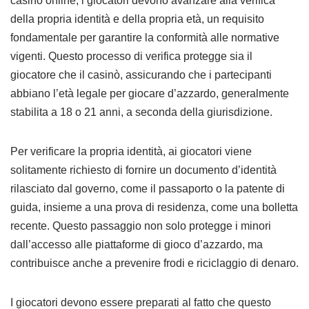
casinò online, i giocatori devono avanzare alla verifica
della propria identità e della propria età, un requisito
fondamentale per garantire la conformità alle normative
vigenti. Questo processo di verifica protegge sia il
giocatore che il casinò, assicurando che i partecipanti
abbiano l’età legale per giocare d’azzardo, generalmente
stabilita a 18 o 21 anni, a seconda della giurisdizione.
Per verificare la propria identità, ai giocatori viene
solitamente richiesto di fornire un documento d’identità
rilasciato dal governo, come il passaporto o la patente di
guida, insieme a una prova di residenza, come una bolletta
recente. Questo passaggio non solo protegge i minori
dall’accesso alle piattaforme di gioco d’azzardo, ma
contribuisce anche a prevenire frodi e riciclaggio di denaro.
I giocatori devono essere preparati al fatto che questo