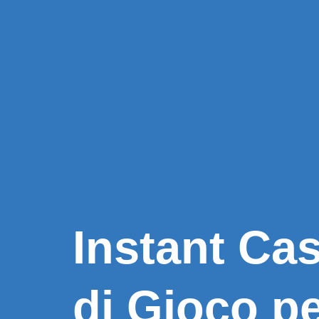
Instant Ca
di Gioco pe