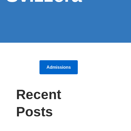
Admissions
Recent
Posts