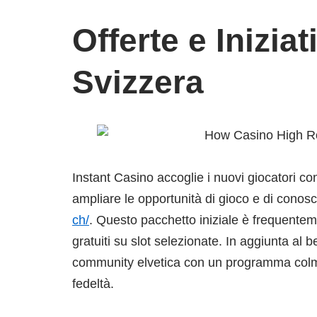
Offerte e Inizia
Svizzera
Instant Casino accoglie i nuovi giocatori co
ampliare le opportunità di gioco e di conos
ch/
. Questo pacchetto iniziale è frequentem
gratuiti su slot selezionate. In aggiunta al 
community elvetica con un programma colm
fedeltà.