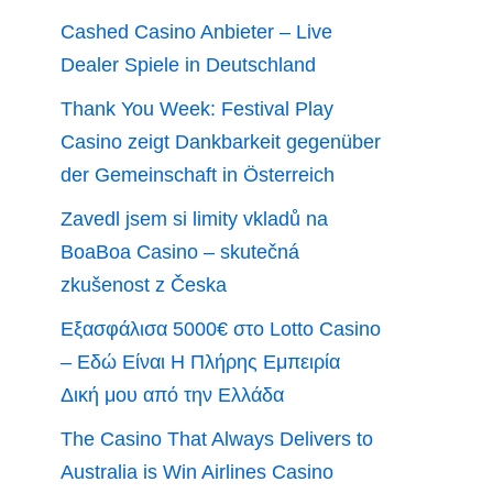
Cashed Casino Anbieter – Live
Dealer Spiele in Deutschland
Thank You Week: Festival Play
Casino zeigt Dankbarkeit gegenüber
der Gemeinschaft in Österreich
Zavedl jsem si limity vkladů na
BoaBoa Casino – skutečná
zkušenost z Česka
Εξασφάλισα 5000€ στο Lotto Casino
– Εδώ Είναι Η Πλήρης Εμπειρία
Δική μου από την Ελλάδα
The Casino That Always Delivers to
Australia is Win Airlines Casino