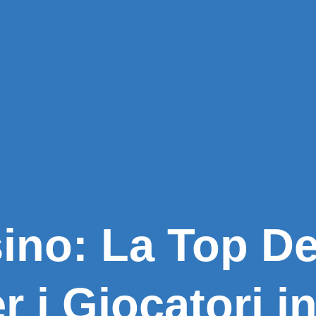
sino: La Top D
r i Giocatori i