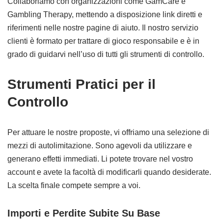
Collaboriamo con organizzazioni come GamCare e
Gambling Therapy, mettendo a disposizione link diretti e
riferimenti nelle nostre pagine di aiuto. Il nostro servizio
clienti è formato per trattare di gioco responsabile e è in
grado di guidarvi nell’uso di tutti gli strumenti di controllo.
Strumenti Pratici per il
Controllo
Per attuare le nostre proposte, vi offriamo una selezione di
mezzi di autolimitazione. Sono agevoli da utilizzare e
generano effetti immediati. Li potete trovare nel vostro
account e avete la facoltà di modificarli quando desiderate.
La scelta finale compete sempre a voi.
Importi e Perdite Subite Su Base