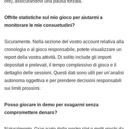
ore), assicurandovi una pausa forzata.
Offrite statistiche sul mio gioco per aiutarmi a
monitorare le mie consuetudini?
Sicuramente. Nella sezione del vostro account relativa alla
cronologia o al gioco responsabile, potete visualizzare un
report della vostra attività. Di solito include gli importi
depositati e prelevati, il tempo complessivo di gioco e il
dettaglio delle sessioni. Questi dati sono utili per un’analisi
autonoma oggettiva e per prendere decisioni responsabili
sui limiti prossimi.
Posso giocare in demo per svagarmi senza
compromettere denaro?
Naturalmente. Gran parte delle nostre slot e molti giochi da