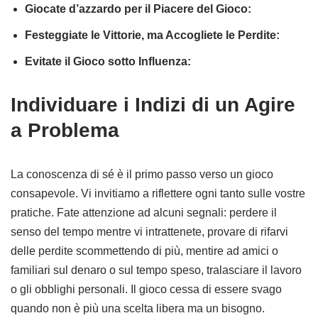
Giocate d’azzardo per il Piacere del Gioco:
Festeggiate le Vittorie, ma Accogliete le Perdite:
Evitate il Gioco sotto Influenza:
Individuare i Indizi di un Agire
a Problema
La conoscenza di sé è il primo passo verso un gioco
consapevole. Vi invitiamo a riflettere ogni tanto sulle vostre
pratiche. Fate attenzione ad alcuni segnali: perdere il
senso del tempo mentre vi intrattenete, provare di rifarvi
delle perdite scommettendo di più, mentire ad amici o
familiari sul denaro o sul tempo speso, tralasciare il lavoro
o gli obblighi personali. Il gioco cessa di essere svago
quando non è più una scelta libera ma un bisogno.