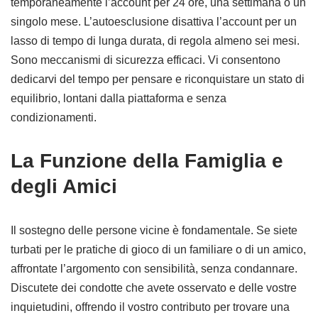
temporaneamente l’account per 24 ore, una settimana o un
singolo mese. L’autoesclusione disattiva l’account per un
lasso di tempo di lunga durata, di regola almeno sei mesi.
Sono meccanismi di sicurezza efficaci. Vi consentono
dedicarvi del tempo per pensare e riconquistare un stato di
equilibrio, lontani dalla piattaforma e senza
condizionamenti.
La Funzione della Famiglia e
degli Amici
Il sostegno delle persone vicine è fondamentale. Se siete
turbati per le pratiche di gioco di un familiare o di un amico,
affrontate l’argomento con sensibilità, senza condannare.
Discutete dei condotte che avete osservato e delle vostre
inquietudini, offrendo il vostro contributo per trovare una