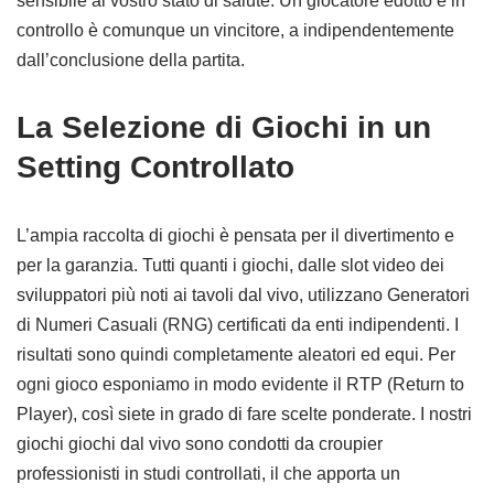
sensibile al vostro stato di salute. Un giocatore edotto e in
controllo è comunque un vincitore, a indipendentemente
dall’conclusione della partita.
La Selezione di Giochi in un
Setting Controllato
L’ampia raccolta di giochi è pensata per il divertimento e
per la garanzia. Tutti quanti i giochi, dalle slot video dei
sviluppatori più noti ai tavoli dal vivo, utilizzano Generatori
di Numeri Casuali (RNG) certificati da enti indipendenti. I
risultati sono quindi completamente aleatori ed equi. Per
ogni gioco esponiamo in modo evidente il RTP (Return to
Player), così siete in grado di fare scelte ponderate. I nostri
giochi giochi dal vivo sono condotti da croupier
professionisti in studi controllati, il che apporta un