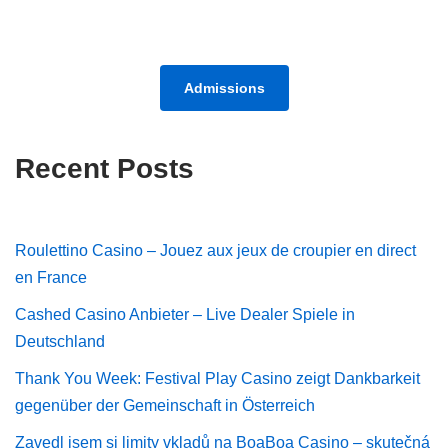
Admissions
Recent Posts
Roulettino Casino – Jouez aux jeux de croupier en direct
en France
Cashed Casino Anbieter – Live Dealer Spiele in
Deutschland
Thank You Week: Festival Play Casino zeigt Dankbarkeit
gegenüber der Gemeinschaft in Österreich
Zavedl jsem si limity vkladů na BoaBoa Casino – skutečná