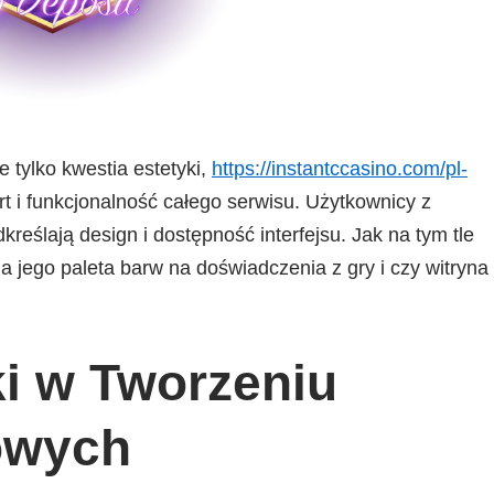
e tylko kwestia estetyki,
https://instantccasino.com/pl-
rt i funkcjonalność całego serwisu. Użytkownicy z
kreślają design i dostępność interfejsu. Jak na tym tle
a jego paleta barw na doświadczenia z gry i czy witryna
ki w Tworzeniu
owych