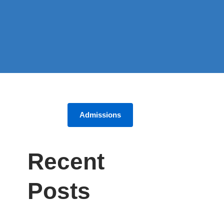
Admissions
Recent
Posts