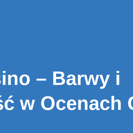
ino – Barwy i
ść w Ocenach 