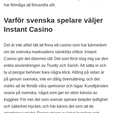
har förmåga att förvandla allt.
Varför svenska spelare väljer
Instant Casino
Det är inte alltid lätt att finna ett casino som har kännedom
om de svenska marknadens särskilda villkor. Instant
Casino gör det däremot rätt. Det som först slog mig var den
enkla användningen av Trustly och Swish. Att sätta in och
ta ut pengar behöver bara några klick. Allting på sidan är
på genuin svenska, inte en dålig översättning, och det
märks att de förstår våra spelvanor och lagar. Kundtjänsten
svarar på svenska, något som ger en skön känsla av
trygghet. För min del som svensk spelare betyder tydlighet
och säkerhet mycket, och här känns det som att de