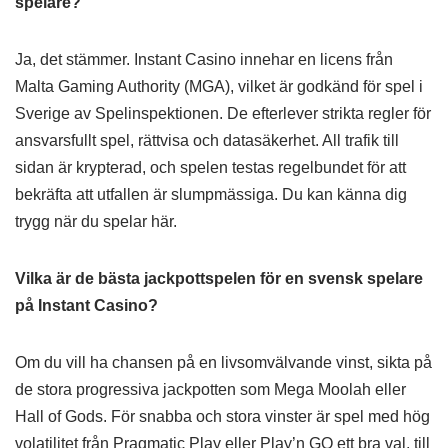
spelare?
Ja, det stämmer. Instant Casino innehar en licens från
Malta Gaming Authority (MGA), vilket är godkänd för spel i
Sverige av Spelinspektionen. De efterlever strikta regler för
ansvarsfullt spel, rättvisa och datasäkerhet. All trafik till
sidan är krypterad, och spelen testas regelbundet för att
bekräfta att utfallen är slumpmässiga. Du kan känna dig
trygg när du spelar här.
Vilka är de bästa jackpottspelen för en svensk spelare
på Instant Casino?
Om du vill ha chansen på en livsomvälvande vinst, sikta på
de stora progressiva jackpotten som Mega Moolah eller
Hall of Gods. För snabba och stora vinster är spel med hög
volatilitet från Pragmatic Play eller Play’n GO ett bra val, till