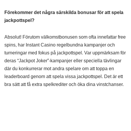
Förekommer det några särskilda bonusar för att spela
jackpottspel?
Absolut! Förutom välkomstbonusen som ofta innefattar free
spins, har Instant Casino regelbundna kampanjer och
turneringar med fokus på jackpottspel. Var uppmärksam för
deras “Jackpot Joker”-kampanjer eller speciella tävlingar
där du konkurrerar mot andra spelare om att toppa en
leaderboard genom att spela vissa jackpottspel. Det är ett
bra sätt att få extra spelkrediter och öka dina vinstchanser.