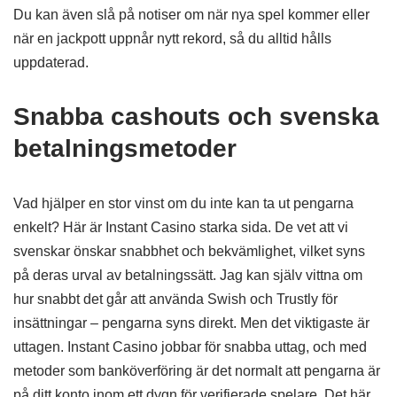
Du kan även slå på notiser om när nya spel kommer eller
när en jackpott uppnår nytt rekord, så du alltid hålls
uppdaterad.
Snabba cashouts och svenska
betalningsmetoder
Vad hjälper en stor vinst om du inte kan ta ut pengarna
enkelt? Här är Instant Casino starka sida. De vet att vi
svenskar önskar snabbhet och bekvämlighet, vilket syns
på deras urval av betalningssätt. Jag kan själv vittna om
hur snabbt det går att använda Swish och Trustly för
insättningar – pengarna syns direkt. Men det viktigaste är
uttagen. Instant Casino jobbar för snabba uttag, och med
metoder som banköverföring är det normalt att pengarna är
på ditt konto inom ett dygn för verifierade spelare. Det här