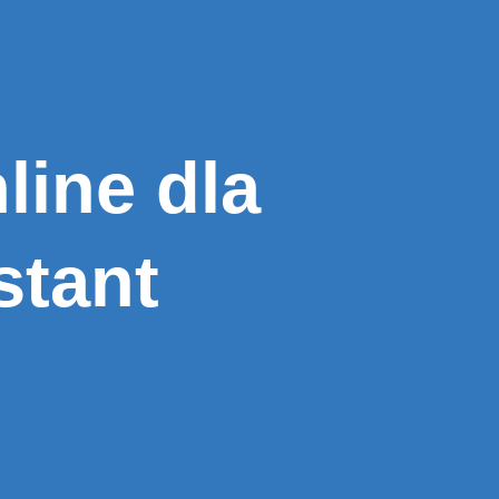
line dla
stant