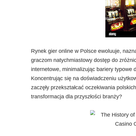
Rynek gier online w Polsce ewoluuje, na
graczom natychmiastowy dostęp do zróżnic
internetowe, minimalizując bariery typow
Koncentrując się na doświadczeniu użytkow
zaczęły przekształcać oczekiwania polskic
transformacja dla przyszłości branży?