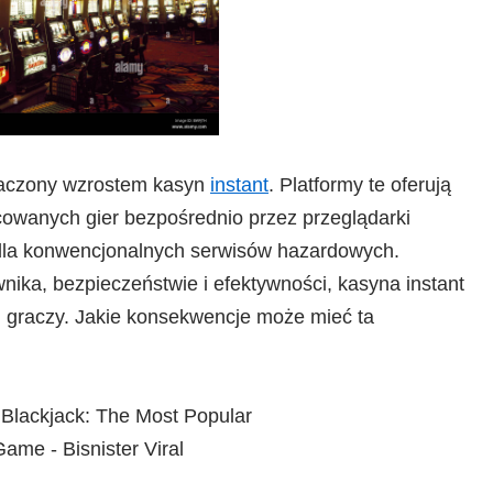
znaczony wzrostem kasyn
instant
. Platformy te oferują
owanych gier bezpośrednio przez przeglądarki
e dla konwencjonalnych serwisów hazardowych.
nika, bezpieczeństwie i efektywności, kasyna instant
h graczy. Jakie konsekwencje może mieć ta