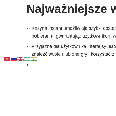
Najważniejsze 
Kasyna instant umożliwiają szybki dostęp 
pobierania, gwarantując użytkownikom w
Przyjazne dla użytkownika interfejsy uła
znaleźć swoje ulubione gry i korzystać z