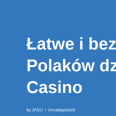
Łatwe i bez
Polaków dz
Casino
by
JASU
Uncategorized