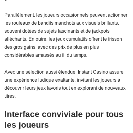
Parallèlement, les joueurs occasionnels peuvent actionner
les rouleaux de bandits manchots aux visuels brillants,
souvent dotées de sujets fascinants et de jackpots
alléchants. En outre, les jeux cumulatifs offrent le frisson
des gros gains, avec des prix de plus en plus
considérables amassés au fil du temps.
Avec une sélection aussi étendue, Instant Casino assure
une expérience ludique exaltante, invitant les joueurs à
découvrir leurs jeux favoris tout en explorant de nouveaux
titres.
Interface conviviale pour tous
les joueurs