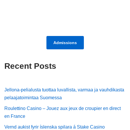
Admissions
Recent Posts
Jellona-pelialusta tuottaa luvallista, varmaa ja vauhdikasta
pelaajatoimintaa Suomessa
Roulettino Casino – Jouez aux jeux de croupier en direct
en France
Vernd aukist fyrir íslenska spilara á Stake Casino