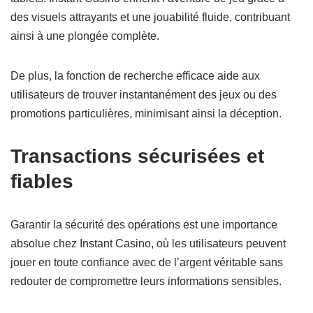
des visuels attrayants et une jouabilité fluide, contribuant
ainsi à une plongée complète.
De plus, la fonction de recherche efficace aide aux
utilisateurs de trouver instantanément des jeux ou des
promotions particulières, minimisant ainsi la déception.
Transactions sécurisées et
fiables
Garantir la sécurité des opérations est une importance
absolue chez Instant Casino, où les utilisateurs peuvent
jouer en toute confiance avec de l’argent véritable sans
redouter de compromettre leurs informations sensibles.