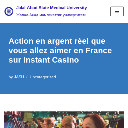
Jalal-Abad State Medical University
Жалал-Абад мамлекеттик университети
Skip
to
content
Action en argent réel que
vous allez aimer en France
sur Instant Casino
by
JASU
Uncategorized