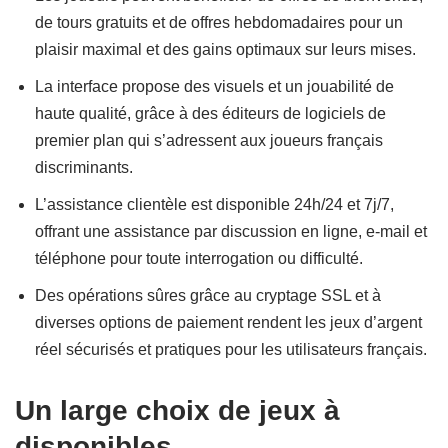
de tours gratuits et de offres hebdomadaires pour un
plaisir maximal et des gains optimaux sur leurs mises.
La interface propose des visuels et un jouabilité de
haute qualité, grâce à des éditeurs de logiciels de
premier plan qui s’adressent aux joueurs français
discriminants.
L’assistance clientèle est disponible 24h/24 et 7j/7,
offrant une assistance par discussion en ligne, e-mail et
téléphone pour toute interrogation ou difficulté.
Des opérations sûres grâce au cryptage SSL et à
diverses options de paiement rendent les jeux d’argent
réel sécurisés et pratiques pour les utilisateurs français.
Un large choix de jeux à
disponibles