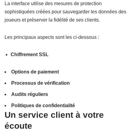
La interface utilise des mesures de protection
sophistiquées créées pour sauvegarder les données des
joueurs et préserver la fidélité de ses clients.
Les principaux aspects sont les ci-dessous :
Chiffrement SSL
Options de paiement
Processus de vérification
Audits réguliers
Politiques de confidentialité
Un service client à votre
écoute