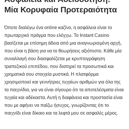
Μία Κορυφαία Προτεραιότητα
Όποτε διαλέγω ένα online καζίνο, η ασφάλεια είναι το
πρωταρχικό πράγμα που ελέγχω. Το Instant Casino
βασίζεται με επίσημη άδεια από μια αναγνωρισμένη αρχή,
που είναι η βάση για να το θεωρήσεις αξιόπιστο. Κάθε μία
συναλλαγή σου διασφαλίζεται με κρυπτογράφηση
τραπεζικού επιπέδου, που διατηρεί τα προσωπικά και
χρηματικά σου στοιχεία μυστικά. Η πλατφόρμα
χρησιμοποιεί και γεννήτριες τυχαίων αριθμών για όλα της
τα παιχνίδια, για να είναι σίγουρο ότι τα αποτελέσματα είναι
τυχαία και αδέκαστα. Αυτή η διαφάνεια και προστασία είναι
που με αφήνει να παίζω ήσυχος, γνωρίζοντας ότι το
παιχνίδι είναι δίκαιο και τα λεφτά μου σε ασφαλές μέρος.