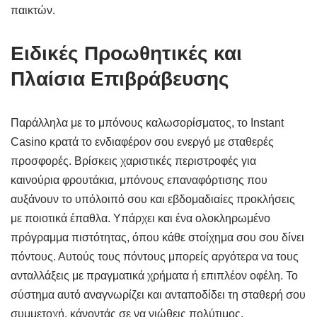
παικτών.
Ειδικές Προωθητικές και
Πλαίσια Επιβράβευσης
Παράλληλα με το μπόνους καλωσορίσματος, το Instant
Casino κρατά το ενδιαφέρον σου ενεργό με σταθερές
προσφορές. Βρίσκεις χαριστικές περιστροφές για
καινούρια φρουτάκια, μπόνους επαναφόρτισης που
αυξάνουν το υπόλοιπό σου και εβδομαδιαίες προκλήσεις
με ποιοτικά έπαθλα. Υπάρχει και ένα ολοκληρωμένο
πρόγραμμα πιστότητας, όπου κάθε στοίχημα σου σου δίνει
πόντους. Αυτούς τους πόντους μπορείς αργότερα να τους
ανταλλάξεις με πραγματικά χρήματα ή επιπλέον οφέλη. Το
σύστημα αυτό αναγνωρίζει και ανταποδίδει τη σταθερή σου
συμμετοχή, κάνοντάς σε να νιώθεις πολύτιμος.