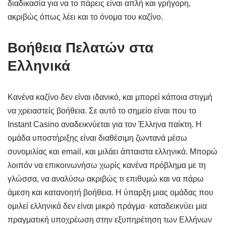
διαδικασία για να το πάρεις είναι απλή και γρήγορη,
ακριβώς όπως λέει και το όνομα του καζίνο.
Βοήθεια Πελατών στα
Ελληνικά
Κανένα καζίνο δεν είναι ιδανικό, και μπορεί κάποια στιγμή
να χρειαστείς βοήθεια. Σε αυτό το σημείο είναι που το
Instant Casino αναδεικνύεται για τον Έλληνα παίκτη. Η
ομάδα υποστήριξης είναι διαθέσιμη ζωντανά μέσω
συνομιλίας και email, και μιλάει άπταιστα ελληνικά. Μπορώ
λοιπόν να επικοινωνήσω χωρίς κανένα πρόβλημα με τη
γλώσσα, να αναλύσω ακριβώς τι επιθυμώ και να πάρω
άμεση και κατανοητή βοήθεια. Η ύπαρξη μιας ομάδας που
ομιλεί ελληνικά δεν είναι μικρό πράγμα· καταδεικνύει μια
πραγματική υποχρέωση στην εξυπηρέτηση των Ελλήνων