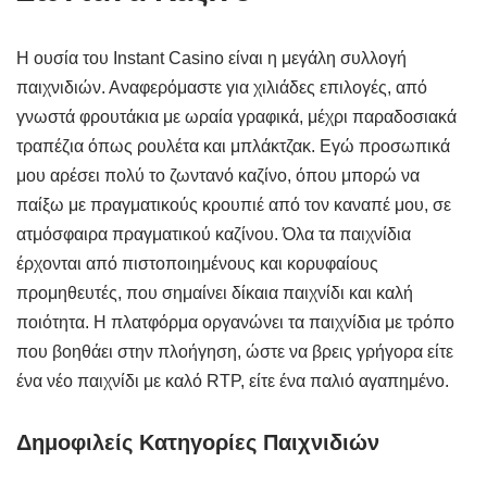
Η ουσία του Instant Casino είναι η μεγάλη συλλογή
παιχνιδιών. Αναφερόμαστε για χιλιάδες επιλογές, από
γνωστά φρουτάκια με ωραία γραφικά, μέχρι παραδοσιακά
τραπέζια όπως ρουλέτα και μπλάκτζακ. Εγώ προσωπικά
μου αρέσει πολύ το ζωντανό καζίνο, όπου μπορώ να
παίξω με πραγματικούς κρουπιέ από τον καναπέ μου, σε
ατμόσφαιρα πραγματικού καζίνου. Όλα τα παιχνίδια
έρχονται από πιστοποιημένους και κορυφαίους
προμηθευτές, που σημαίνει δίκαια παιχνίδι και καλή
ποιότητα. Η πλατφόρμα οργανώνει τα παιχνίδια με τρόπο
που βοηθάει στην πλοήγηση, ώστε να βρεις γρήγορα είτε
ένα νέο παιχνίδι με καλό RTP, είτε ένα παλιό αγαπημένο.
Δημοφιλείς Κατηγορίες Παιχνιδιών