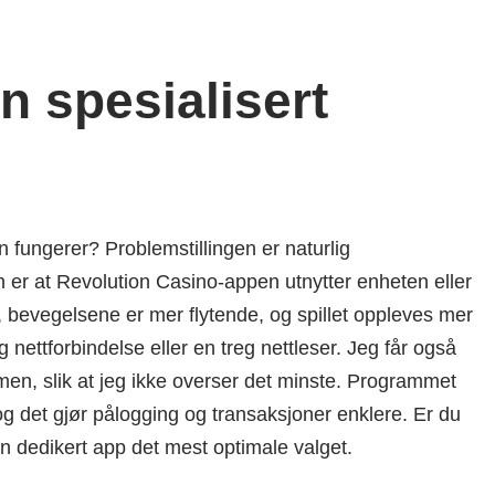
n spesialisert
n fungerer? Problemstillingen er naturlig
 er at Revolution Casino-appen utnytter enheten eller
e, bevegelsene er mer flytende, og spillet oppleves mer
g nettforbindelse eller en treg nettleser. Jeg får også
ermen, slik at jeg ikke overser det minste. Programmet
 og det gjør pålogging og transaksjoner enklere. Er du
 en dedikert app det mest optimale valget.