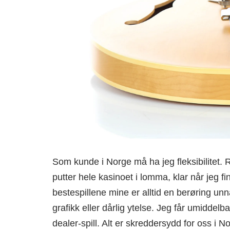
Som kunde i Norge må ha jeg fleksibilitet.
putter hele kasinoet i lomma, klar når jeg fi
bestespillene mine er alltid en berøring unn
grafikk eller dårlig ytelse. Jeg får umiddelbar
dealer-spill. Alt er skreddersydd for oss i