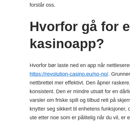
forstår oss.
Hvorfor gå for e
kasinoapp?
Hvorfor bør laste ned en app når nettlesere
https://revolution-casino.eu/no-no/
. Grunnen
nettbrettet mer effektivt. Den åpner rasker
konsistent. Den er mindre utsatt for en dårli
varsler om friske spill og tilbud rett på skj
knytter seg sikkert til enhetens funksjoner,
ute etter noe som er pålitelig når du vil, er