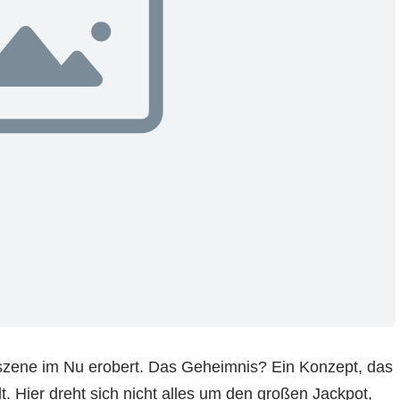
szene im Nu erobert. Das Geheimnis? Ein Konzept, das
lt. Hier dreht sich nicht alles um den großen Jackpot,