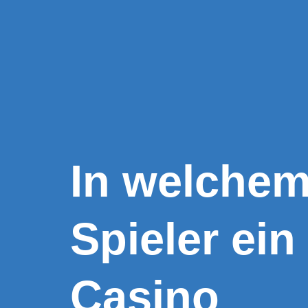
In welchem
Spieler ein
Casino