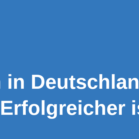
 in Deutschlan
 Erfolgreicher 