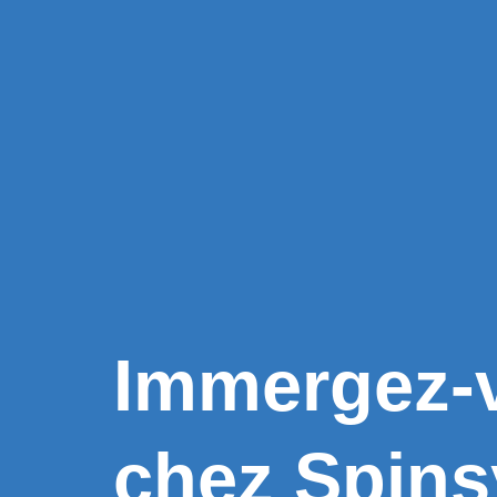
Immergez-v
chez Spins