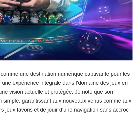
i comme une destination numérique captivante pour les
e une expérience intégrale dans l’domaine des jeux en
une vision actuelle et protégée. Je note que son
tion simple, garantissant aux nouveaux venus comme aux
s jeux favoris et de jouir d’une navigation sans accroc