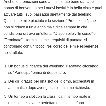
Anche le promozioni sono amministrate bene dall’app. Il
bonus di benvenuto per i nuovi iscritti è in bella vista e puoi
attivare tutti i suoi passaggi direttamente dal telefono.
Quello che mi è piaciuto è la sezione “Promozioni”, che
non si riduce a un elenco ma ti dice sempre in che
condizione si trova un’offerta: “Disponibile”, “In corso” o
“Terminata”. I termini, come i requisiti di puntata, si
controllano con un tocco. Nel corso delle mie esperienze,
ho sfruttato:
Un bonus di ricarica del weekend, riscattato cliccando
su “Partecipa” prima di depositare.
Dei giri gratuiti per una slot del giorno, accreditati in
automatico dopo aver giocato il minimo richiesto.
Un torneo a slot con la classifica in tempo reale in
diretta, che si vede perfettamente sul telefono.