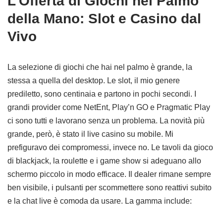
L’Offerta di Giochi nel Palmo
della Mano: Slot e Casino dal
Vivo
La selezione di giochi che hai nel palmo è grande, la
stessa a quella del desktop. Le slot, il mio genere
prediletto, sono centinaia e partono in pochi secondi. I
grandi provider come NetEnt, Play’n GO e Pragmatic Play
ci sono tutti e lavorano senza un problema. La novità più
grande, però, è stato il live casino su mobile. Mi
prefiguravo dei compromessi, invece no. Le tavoli da gioco
di blackjack, la roulette e i game show si adeguano allo
schermo piccolo in modo efficace. Il dealer rimane sempre
ben visibile, i pulsanti per scommettere sono reattivi subito
e la chat live è comoda da usare. La gamma include: